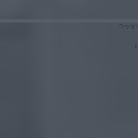
Copyrigh
K