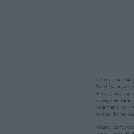
Nie bez znaczenia 
Rodzic” są przyzna
do wszystkich rodzi
rozwiązanie elimi
świadczenia są tr
pomocy dla najuboż
Rodzice zaintere
Rodzic” mogą skład