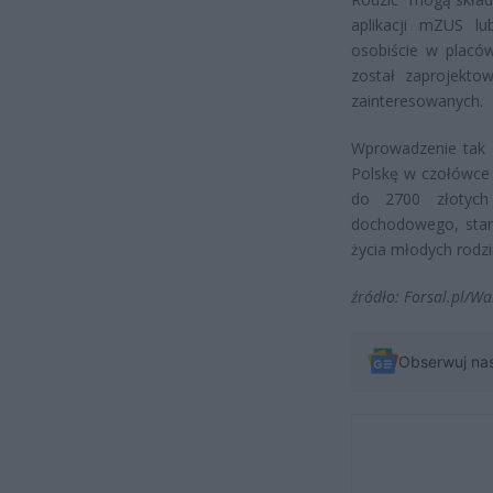
aplikacji mZUS lu
osobiście w placów
został zaprojekto
zainteresowanych.
Wprowadzenie tak 
Polskę w czołówce 
do 2700 złotych
dochodowego, stan
życia młodych rodzin
źródło: Forsal.pl/W
Obserwuj na