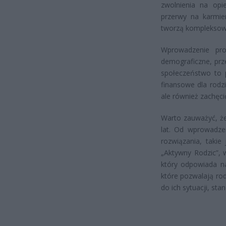
zwolnienia na opi
przerwy na karmie
tworzą kompleksowy
Wprowadzenie pr
demograficzne, prze
społeczeństwo to 
finansowe dla rodz
ale również zachęc
Warto zauważyć, że
lat. Od wprowadzen
rozwiązania, takie
„Aktywny Rodzic”,
który odpowiada na
które pozwalają ro
do ich sytuacji, sta