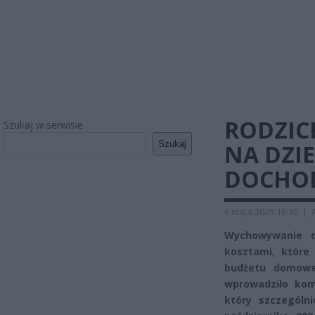
RODZIC
Szukaj w serwisie
Szukaj
NA DZI
DOCHO
6 maja 2025 16:35
|
Wychowywanie d
kosztami, które 
budżetu domowe
wprowadziło kom
który szczególn