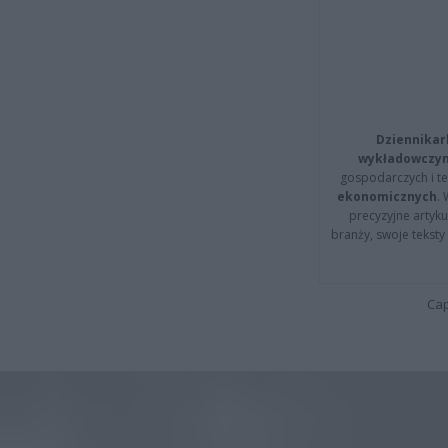
Dziennikar
wykładowczyn
gospodarczych i t
ekonomicznych
.
precyzyjne artyku
branży, swoje tekst
Cap