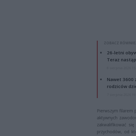
ZOBACZ RÓWNIE
26-letni obyw
Teraz nastąp
8 sierpnia 2026 15
Nawet 3600 z
rodziców dzie
7 sierpnia 2026 19
Pierwszym filarem 
aktywnych zawodow
zakwalifikować si
przychodów, od kt