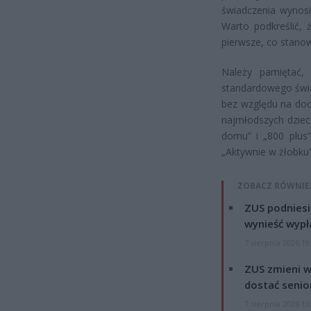
świadczenia wynosi
Warto podkreślić,
pierwsze, co stano
Należy pamiętać, 
standardowego świa
bez względu na doc
najmłodszych dziec
domu” i „800 plus
„Aktywnie w żłobku”
ZOBACZ RÓWNIE
ZUS podniesie
wynieść wypł
7 sierpnia 2026 19
ZUS zmieni w
dostać senio
7 sierpnia 2026 13