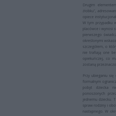
Drugim elementem
żłobku”, adresowan
opiece instytucjon
W tym przypadku w
placówce i wynosi 
pierwszego świadcz
określonymi wskaza
szczegółem, o któr
nie trafiają one b
opiekuńczej, co ma
zostaną przeznaczo
Przy ubieganiu się
formalnym ogranicz
pobyt dziecka n
ponoszonych przez
jednemu dziecku. T
spraw rodziny i ob
następnego. W okre