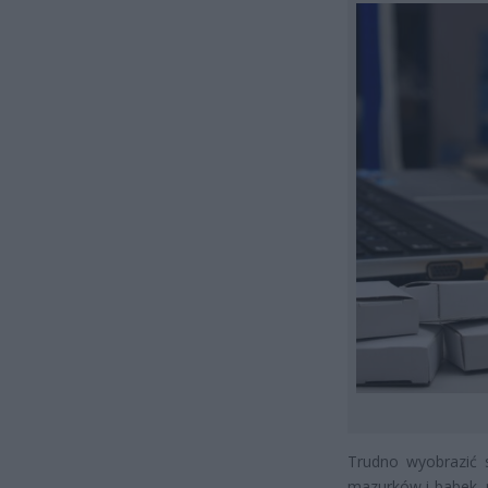
Trudno wyobrazić s
mazurków i babek, 