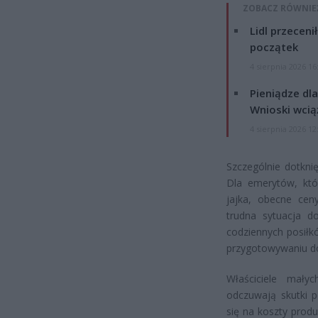
ZOBACZ RÓWNIE
Lidl przeceni
początek
4 sierpnia 2026 16
Pieniądze dla
Wnioski wcią
4 sierpnia 2026 12
Szczególnie dotkni
Dla emerytów, któ
jajka, obecne ce
trudna sytuacja do
codziennych posiłk
przygotowywaniu 
Właściciele mały
odczuwają skutki 
się na koszty produ