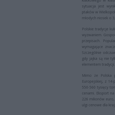
klatkowego w klasi
sytuacja jest wyn
ptaków w Wielkopols
młodych niosek o 3
Polskie tradycje ku
wyzwaniem. Gospody
przepisach. Popul
wymagające znaczne
Szczególnie odczuw
gdy jajka są nie t
elementem tradycji.
Mimo że Polska p
Europejskiej, z 14
550-560 tysięcy to
cenami. Eksport na
226 milionów euro, 
ulgi cenowe dla kr