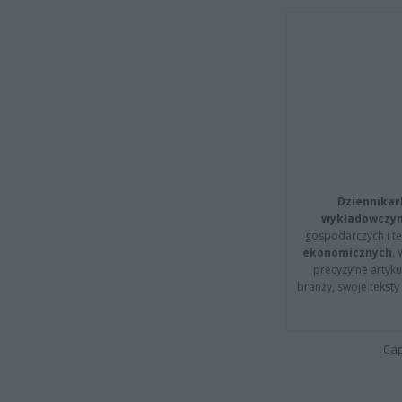
Dziennikar
wykładowczyn
gospodarczych i t
ekonomicznych
.
precyzyjne artyku
branży, swoje tekst
Cap