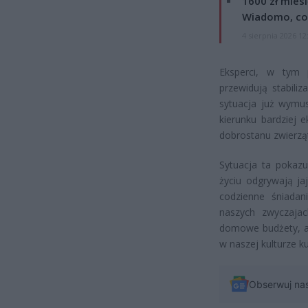
1600 zł mies
Wiadomo, co
4 sierpnia 2026 12
Eksperci, w tym 
przewidują stabiliz
sytuacja już wymus
kierunku bardziej 
dobrostanu zwierzą
Sytuacja ta pokazuj
życiu odgrywają ja
codzienne śniada
naszych zwyczaja
domowe budżety, al
w naszej kulturze ku
Obserwuj na