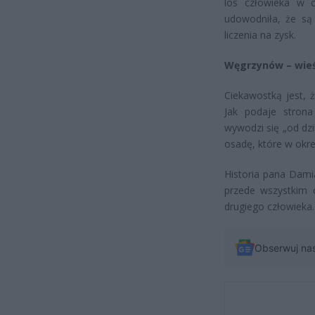
los człowieka w c
udowodniła, że są
liczenia na zysk.
Węgrzynów – wieś 
Ciekawostką jest, 
Jak podaje stron
wywodzi się „od dz
osadę, które w okre
Historia pana Dami
przede wszystkim 
drugiego człowieka.
Obserwuj na