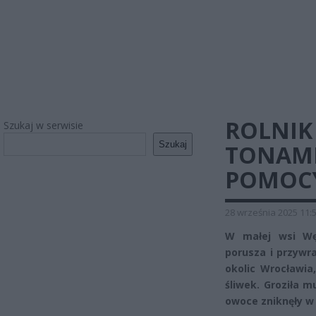
ROLNIK 
Szukaj w serwisie
Szukaj
TONAMI
POMOCY
28 września 2025 11:
W małej wsi Węg
porusza i przywr
okolic Wrocławia
śliwek. Groziła m
owoce zniknęły w