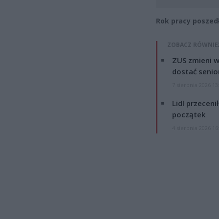
Rok pracy poszed
ZOBACZ RÓWNIE
ZUS zmieni w
dostać senio
7 sierpnia 2026 13
Lidl przeceni
początek
4 sierpnia 2026 16