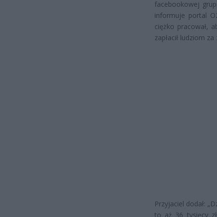
facebookowej grupi
informuje portal O
ciężko pracował, a
zapłacił ludziom za z
Przyjaciel dodał: „
to aż 36 tysięcy z