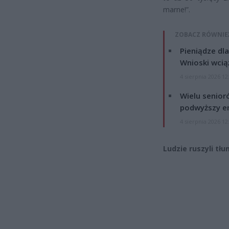
marne!”.
ZOBACZ RÓWNIE
Pieniądze dla
Wnioski wcią
4 sierpnia 2026 12
Wielu senior
podwyższy e
4 sierpnia 2026 12
Ludzie ruszyli tł