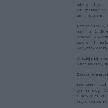
udostępniali go blo
kilku godzinach do 
odleglejszych miejs
Damian Żurawski, s
na portalu X: „Ro
podwórku w Węgrzyn
po śliwki. Nie ma 
płaci, wspiera rolnik
W małej miejscowoś
historii utworzyły 
Zasada była prosta
Pan Damian ustalił
tyle, ile mógł. 
całkowicie za darmo
żeby owoce się nie