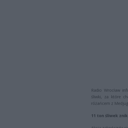
Radio Wrocław inf
śliwki, za które c
różańcem z Medjug
11 ton śliwek zni
Akcja zakończyła si