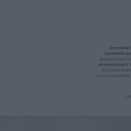
Dziennikar
wykładowczyn
gospodarczych i t
ekonomicznych
.
precyzyjne artyku
branży, swoje tekst
Cap