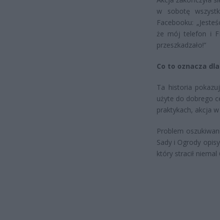
w sobotę wszystk
Facebooku: „Jesteś
że mój telefon i F
przeszkadzało!”
Co to oznacza dla
Ta historia pokazu
użyte do dobrego c
praktykach, akcja w
Problem oszukiwani
Sady i Ogrody opis
który stracił niemal