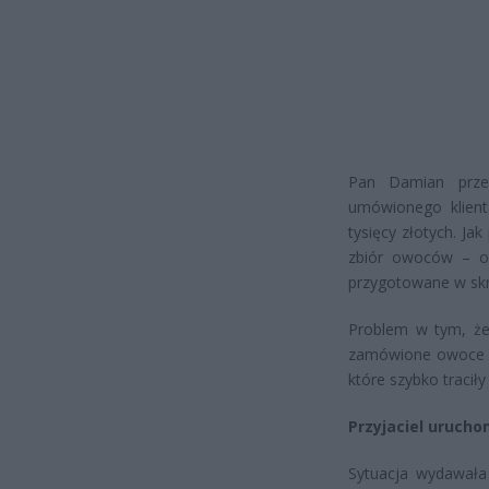
Pan Damian przez
umówionego klient
tysięcy złotych. J
zbiór owoców – oko
przygotowane w skr
Problem w tym, że 
zamówione owoce i 
które szybko tracił
Przyjaciel urucho
Sytuacja wydawała 