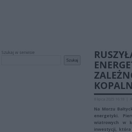
RUSZYŁ
Szukaj w serwisie
Szukaj
ENERGE
ZALEŻN
KOPALN
8 lipca 2025 16:18
|
A
Na Morzu Bałtyck
energetyki. Pi
wiatrowych w k
inwestycji, któ