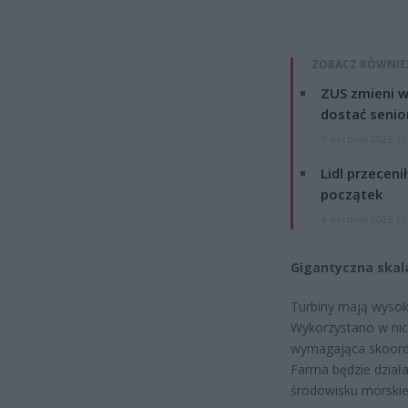
ZOBACZ RÓWNIE
ZUS zmieni w
dostać senio
7 sierpnia 2026 13
Lidl przeceni
początek
4 sierpnia 2026 16
Gigantyczna skal
Turbiny mają wysok
Wykorzystano w nich
wymagająca skoordy
Farma będzie dział
środowisku morski