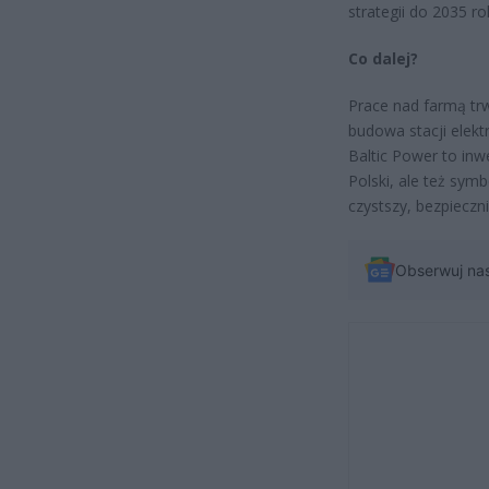
strategii do 2035 ro
Co dalej?
Prace nad farmą trw
budowa stacji elek
Baltic Power to inw
Polski, ale też symb
czystszy, bezpieczni
Obserwuj na