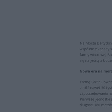
Na Morzu Bałtyckim 
wspólnie z kanadyjs
farmy wiatrowej Bal
się na jedną z kluc
Nowa era na mor
Farmę Baltic Power
zasilić nawet 30 ty
zapotrzebowania na 
Pierwsze jednostki 
długości 160 metró