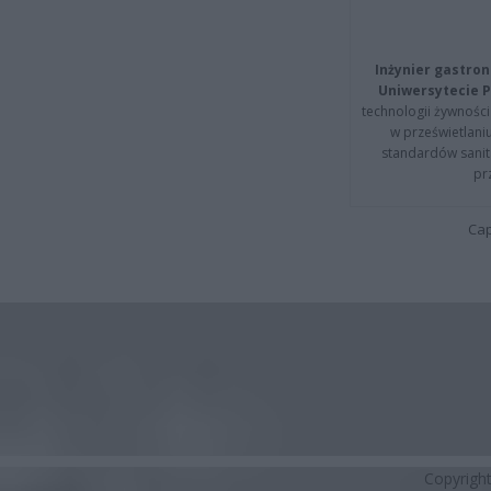
Inżynier gastron
Uniwersytecie P
technologii żywności 
w prześwietlani
standardów sanita
pr
Cap
Copyrigh