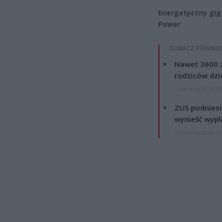
Energetyczny giga
Power
ZOBACZ RÓWNIE
Nawet 3600 z
rodziców dzie
7 sierpnia 2026 19
ZUS podniesie
wynieść wypł
7 sierpnia 2026 19