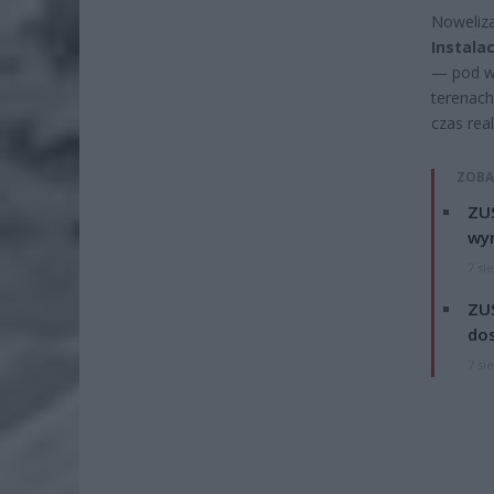
Noweliza
Instala
— pod wa
terenach
czas real
ZOBA
ZUS
wyn
7 si
ZUS
dos
7 si