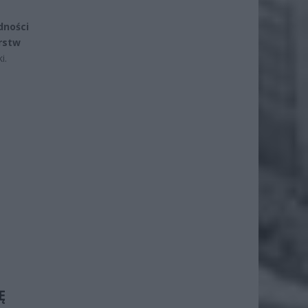
dności
rstw
i.
Ę