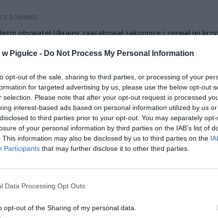
CZ RÓWNIEŻ:
letni obywatel Ukrainy zaatakował zakonnicę i zerwał jej krzy
az nastąpił zwrot w sprawie
w Pigułce -
Do Not Process My Personal Information
erpnia 2026 15:40
et 3600 zł miesięcznie zamiast 800+. Nowa propozycja dla
to opt-out of the sale, sharing to third parties, or processing of your per
ziców dzieci do 3. roku życia
formation for targeted advertising by us, please use the below opt-out s
r selection. Please note that after your opt-out request is processed y
erpnia 2026 19:29
eing interest-based ads based on personal information utilized by us or
disclosed to third parties prior to your opt-out. You may separately opt-
losure of your personal information by third parties on the IAB’s list of
. This information may also be disclosed by us to third parties on the
IA
Participants
that may further disclose it to other third parties.
l Data Processing Opt Outs
ad
o opt-out of the Sharing of my personal data.