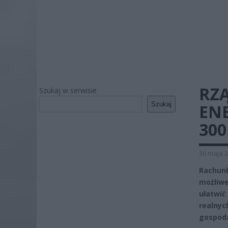
RZ
Szukaj w serwisie
Szukaj
EN
300
30 maja 2
Rachunk
możliwe
ułatwi
realny
gospod