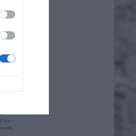
rowa
za
ąd
tych
nkach
a
ad ma
rdziej