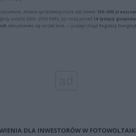
szacunków, zmiana sprzedawcy może dać nawet
150–300 zł oszczę
(przy zużyciu 2000–2500 kWh). Już teraz ponad
14 tysięcy gospoda
ych
zdecydowało się na taki krok — podaje Urząd Regulacji Energetyk
ad
WIENIA DLA INWESTORÓW W FOTOWOLTAIK