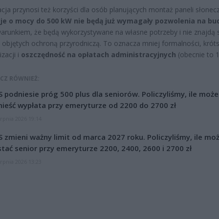
cja przynosi też korzyści dla osób planujących montaż paneli słonec
cje o mocy do 500 kW nie będą już wymagały pozwolenia na b
runkiem, że będą wykorzystywane na własne potrzeby i nie znajdą s
 objętych ochroną przyrodniczą. To oznacza mniej formalności, krót
izacji i
oszczędność na opłatach administracyjnych
(obecnie to 1
CZ RÓWNIEŻ:
 podniesie próg 500 plus dla seniorów. Policzyliśmy, ile może
ieść wypłata przy emeryturze od 2200 do 2700 zł
erpnia 2026 19:14
 zmieni ważny limit od marca 2027 roku. Policzyliśmy, ile mo
tać senior przy emeryturze 2200, 2400, 2600 i 2700 zł
erpnia 2026 13:23