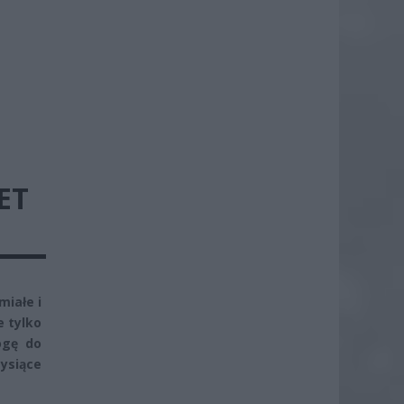
ET
miałe i
e tylko
ogę do
ysiące