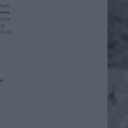
znych.
udowę
ię na
szy
55 zł).
że