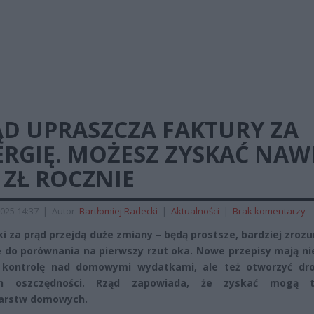
ĄD UPRASZCZA FAKTURY ZA
ERGIĘ. MOŻESZ ZYSKAĆ NAW
 ZŁ ROCZNIE
025 14:37
|
Autor:
Bartłomiej Radecki
|
Aktualności
|
Brak komentarzy
i za prąd przejdą duże zmiany – będą prostsze, bardziej zrozu
 do porównania na pierwszy rzut oka. Nowe przepisy mają ni
ć kontrolę nad domowymi wydatkami, ale też otworzyć dr
ch oszczędności. Rząd zapowiada, że zyskać mogą t
arstw domowych.