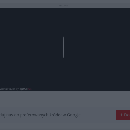
REKLAMA
Play
aj nas do preferowanych źródeł w Google
Do