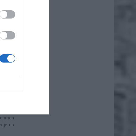
iero
ł.
RT KNF
isanych
9 domen
zuje na