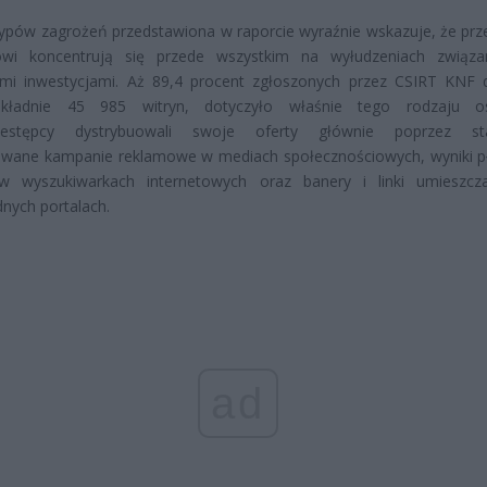
typów zagrożeń przedstawiona w raporcie wyraźnie wskazuje, że prz
towi koncentrują się przede wszystkim na wyłudzeniach związ
ymi inwestycjami. Aż 89,4 procent zgłoszonych przez CSIRT KNF
okładnie 45 985 witryn, dotyczyło właśnie tego rodzaju os
zestępcy dystrybuowali swoje oferty głównie poprzez sta
owane kampanie reklamowe w mediach społecznościowych, wyniki p
w wyszukiwarkach internetowych oraz banery i linki umieszc
nych portalach.
ad