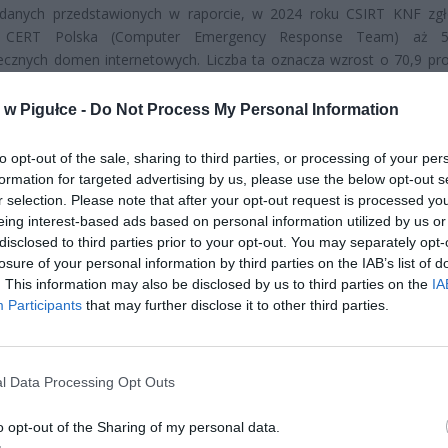
danych przedstawionych w raporcie, w 2024 roku CSIRT KNF zgł
ru CERT Polska (Computer Emergency Response Team) aż 
ecznych domen internetowych. Liczba ta oznacza wzrost o 70,9 pr
iu z rokiem 2023, kiedy to zidentyfikowano 30 140 takich witryn. 
 alarmujący wydaje się trend długoterminowy – w 2022 roku zespół 
w Pigułce -
Do Not Process My Personal Information
łośliwych domen, a w 2021 roku jedynie 11 468. Oznacza to, że w z
a liczba oszukańczych stron internetowych w polskiej przestrzeni c
to opt-out of the sale, sharing to third parties, or processing of your per
 niemal pięciokrotnie, co stanowi bezprecedensową skalę r
formation for targeted advertising by us, please use the below opt-out s
estępczości w kraju.
r selection. Please note that after your opt-out request is processed y
eing interest-based ads based on personal information utilized by us or
disclosed to third parties prior to your opt-out. You may separately opt-
losure of your personal information by third parties on the IAB’s list of
. This information may also be disclosed by us to third parties on the
IA
Participants
that may further disclose it to other third parties.
ad
l Data Processing Opt Outs
o opt-out of the Sharing of my personal data.