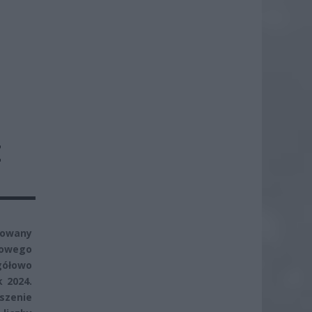
Z
otowany
rowego
ółowo
 2024.
szenie