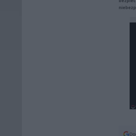
bezpie
niebezp
Dod