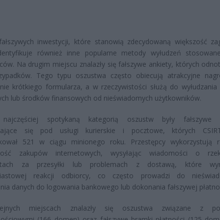
fałszywych inwestycji, które stanowią zdecydowaną większość za
identyfikuje również inne popularne metody wyłudzeń stosowan
ców. Na drugim miejscu znalazły się fałszywe ankiety, których odn
zypadków. Tego typu oszustwa często obiecują atrakcyjne nag
nie krótkiego formularza, a w rzeczywistości służą do wyłudzania
ch lub środków finansowych od nieświadomych użytkowników.
 najczęściej spotykaną kategorią oszustw były fałszywe w
ające się pod usługi kurierskie i pocztowe, których CSI
fikował 521 w ciągu minionego roku. Przestępcy wykorzystują 
rność zakupów internetowych, wysyłając wiadomości o rze
łatach za przesyłki lub problemach z dostawą, które wy
iastowej reakcji odbiorcy, co często prowadzi do nieświa
nia danych do logowania bankowego lub dokonania fałszywej płatnoś
ejnych miejscach znalazły się oszustwa związane z por
nościowymi (166 domen) oraz fałszywe bramki płatności (125 dom