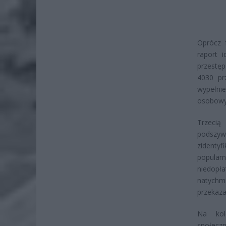
Oprócz 
raport 
przestęp
4030 pr
wypełnie
osobowy
Trzecią
podszyw
zidenty
popula
niedop
natychm
przekaza
Na kol
społecz