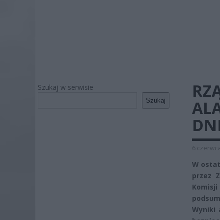
RZ
Szukaj w serwisie
Szukaj
AL
DNI
6 czerwca
W ostat
przez 
Komis
podsumo
Wyniki 