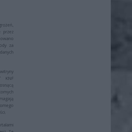
grożeń,
e przez
otowano
rody za
 danych
itryny
RT KNF
rosnącą
komych
magają
domego
ci.
talami
en). Te