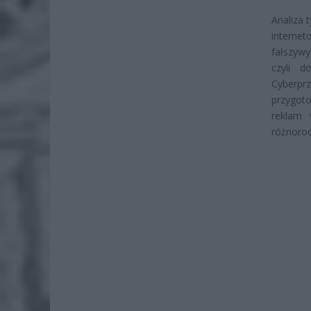
Analiza 
interne
fałszyw
czyli d
Cyberpr
przygot
reklam 
różnorod