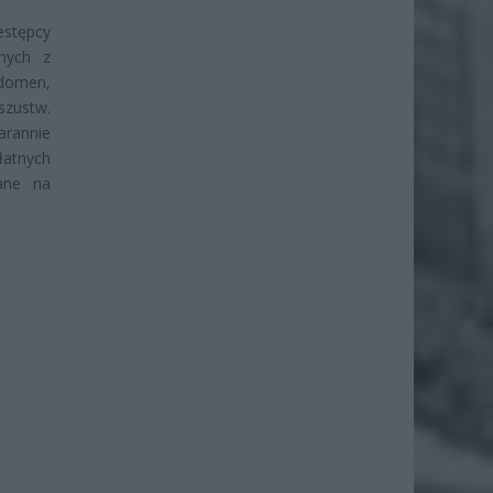
estępcy
anych z
 domen,
zustw.
rannie
łatnych
zane na