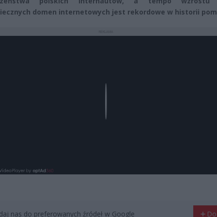
czeństwa polskich internautów, a tempo wzrostu l
iecznych domen internetowych jest rekordowe w historii pom
REKLAMA
Play
aj nas do preferowanych źródeł w Google
Do