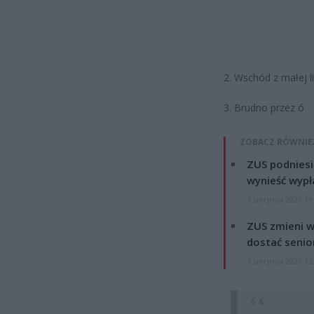
2. Wschód z małej li
3. Brudno przez ó
ZOBACZ RÓWNIE
ZUS podniesie
wynieść wypł
7 sierpnia 2026 19
ZUS zmieni w
dostać senio
7 sierpnia 2026 13