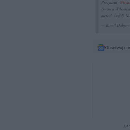
Prezydent
@trza
Dworca Wileńska 
metra! 👍✌💪 Ni
— Kamil Dąbro
Obserwuj na
Cap