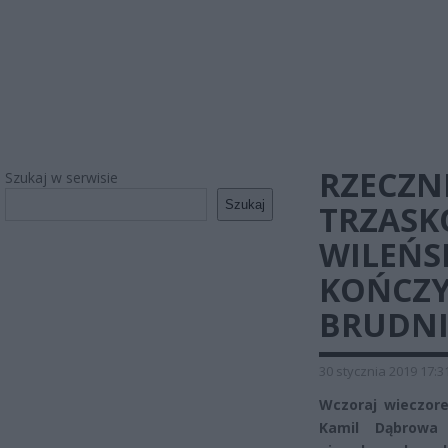
RZECZN
Szukaj w serwisie
Szukaj
TRZASK
WILEŃS
KOŃCZY
BRUDNIE
30 stycznia 2019 17:3
Wczoraj wieczor
Kamil Dąbrowa