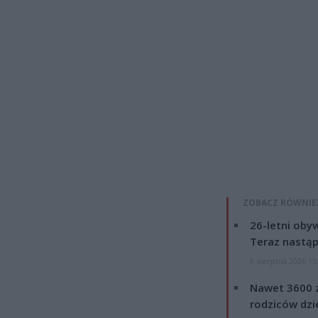
ZOBACZ RÓWNIE
26-letni obyw
Teraz nastąp
8 sierpnia 2026 15
Nawet 3600 z
rodziców dzie