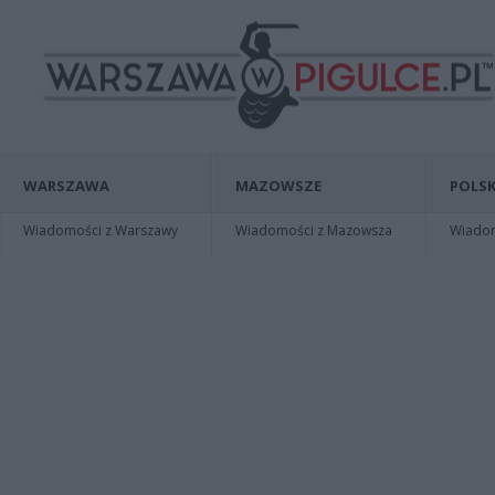
WARSZAWA
MAZOWSZE
POLSK
Wiadomości z Warszawy
Wiadomości z Mazowsza
Wiadomo