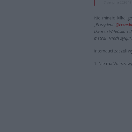
7 sierpnia 2026 19
Nie minęło kilka g
„
Prezydent
@
trzask
Dworca Wileńska i d
metra! Niech żyją!!!
Internauci zaczęli wy
1. Nie ma Warszawy 