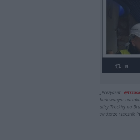
„Prezydent
@
trzas
budowanym odcinkie
ulicy Trockiej na Br
twitterze rzecznik