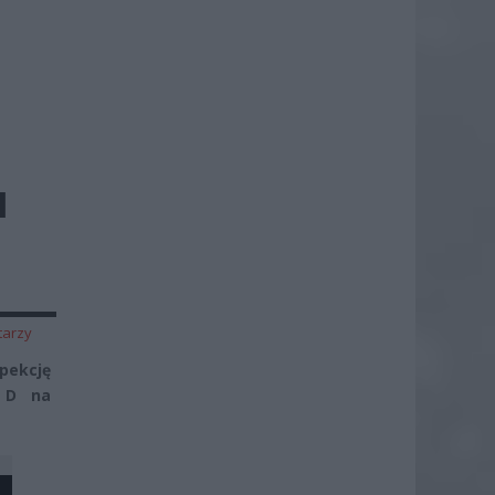
I
tarzy
pekcję
 D na