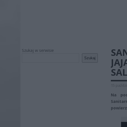
SAN
Szukaj w serwisie
Szukaj
JAJ
SA
15 paździ
Na pod
Sanita
powierz