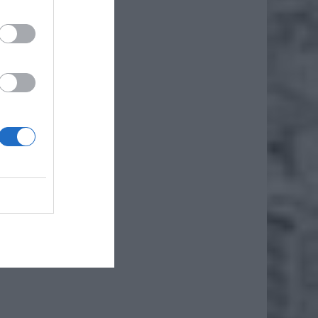
, klasa
 Sp. z
owania