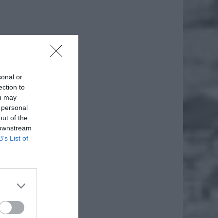
sonal or
ection to
ou may
 personal
out of the
 downstream
B’s List of
iero
ł.