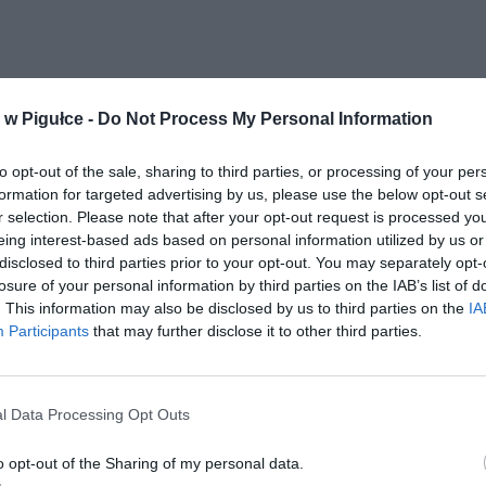
w Pigułce -
Do Not Process My Personal Information
ad
to opt-out of the sale, sharing to third parties, or processing of your per
formation for targeted advertising by us, please use the below opt-out s
r selection. Please note that after your opt-out request is processed y
eing interest-based ads based on personal information utilized by us or
disclosed to third parties prior to your opt-out. You may separately opt-
losure of your personal information by third parties on the IAB’s list of
. This information may also be disclosed by us to third parties on the
IA
Participants
that may further disclose it to other third parties.
CZ RÓWNIEŻ:
l przecenił hit do kuchni. Air fryer tańszy aż o 150 zł, a to dop
czątek
l Data Processing Opt Outs
erpnia 2026 16:06
o opt-out of the Sharing of my personal data.
niądze dla milionów polskich rodzin. ZUS wypłacił już 173 mln z