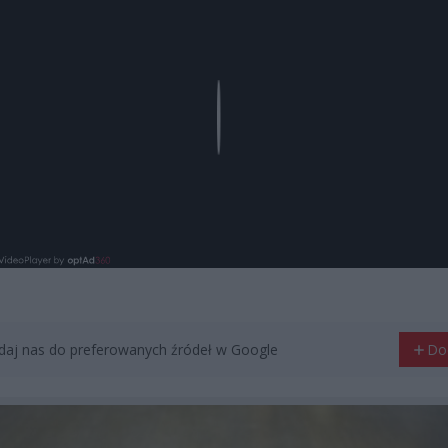
Play
aj nas do preferowanych źródeł w Google
Do