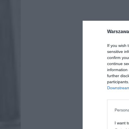
Warszawa 
If you wish 
sensitive in
confirm you
continue se
information 
further disc
participants
Downstream 
ZOBA
Lid
po
Persona
4 si
I want t
Pie