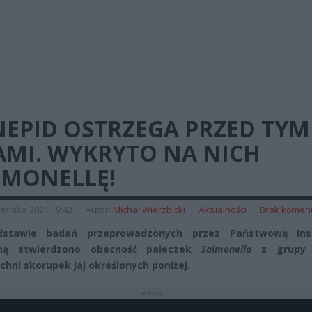
EPID OSTRZEGA PRZED TYM
AMI. WYKRYTO NA NICH
LMONELLĘ!
ernika 2021 19:42
|
Autor:
Michał Wierzbicki
|
Aktualności
|
Brak komen
stawie badań przeprowadzonych przez Państwową Ins
rną stwierdzono obecność pałeczek
Salmonella
z grupy
chni skorupek jaj określonych poniżej.
REKLAMA