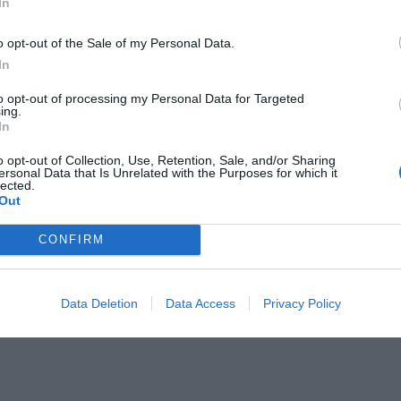
In
oski wciąż można składać
erpnia 2026 12:56
o opt-out of the Sale of my Personal Data.
In
ły dotyczące produktu
:
to opt-out of processing my Personal Data for Targeted
ing.
ukt:
Jaja z chowu klatkowego.10 świeżych jaj. Klasa wagowa M
In
o opt-out of Collection, Use, Retention, Sale, and/or Sharing
r partii:
23.10.21.T12
ersonal Data that Is Unrelated with the Purposes for which it
lected.
epiej spożyć przed:
23.10.2021
Out
na skorupkach jaj:
3PL 16071303H6
iot wprowadzający do obrotu:
Polskie Fermy Grupa Producentów
CONFIRM
., Włostowa 109D, 48-317 Korfantów Zakład pakowania i sort
PL 16075903.
Data Deletion
Data Access
Privacy Policy