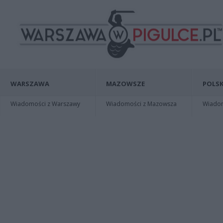
WARSZAWA
MAZOWSZE
POLSK
Wiadomości z Warszawy
Wiadomości z Mazowsza
Wiadomo