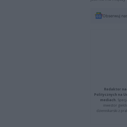
Obserwuj na
Redaktor na
Politycznych na 
mediach.
Specja
inwestor giełd
dziennikarski z pr