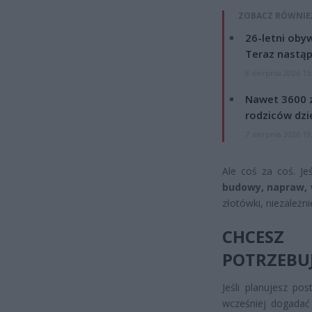
ZOBACZ RÓWNIE
26-letni obyw
Teraz nastąp
8 sierpnia 2026 15
Nawet 3600 z
rodziców dzie
7 sierpnia 2026 19
Ale coś za coś. Je
budowy, napraw, 
złotówki, niezależni
CHCESZ
POTRZEBUJ
Jeśli planujesz po
wcześniej dogadać