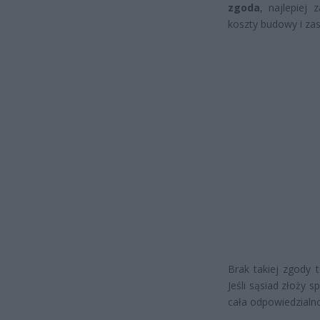
zgoda
, najlepiej 
koszty budowy i za
Brak takiej zgody
Jeśli sąsiad złoży 
cała odpowiedzialn