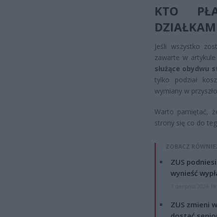
KTO PŁA
DZIAŁKAM
Jeśli wszystko zos
zawarte w artykule
służące obydwu 
tylko podział kos
wymiany w przyszło
Warto pamiętać, że
strony się co do te
ZOBACZ RÓWNIE
ZUS podniesie
wynieść wypł
7 sierpnia 2026 19
ZUS zmieni w
dostać senio