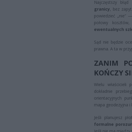
Najczęstszy błą
granicy
, bez zapy
powiedzieć „nie” —
połowy kosztów
ewentualnych sz
Sąd nie będzie oce
prawna. A ta w przy
ZANIM PO
KOŃCZY SI
Wielu właścicieli
dokładnie przebie
orientacyjnych p
mapa geodezyjna i 
Jeśli planujesz pł
formalne porozu
Jeśli nie ma międz