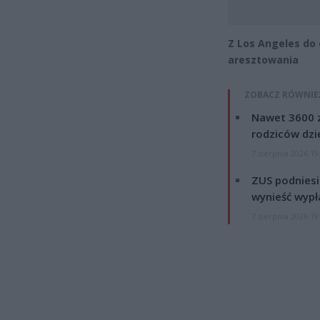
Z Los Angeles do 
aresztowania
ZOBACZ RÓWNIE
Nawet 3600 z
rodziców dzie
7 sierpnia 2026 19
ZUS podniesie
wynieść wypł
7 sierpnia 2026 19