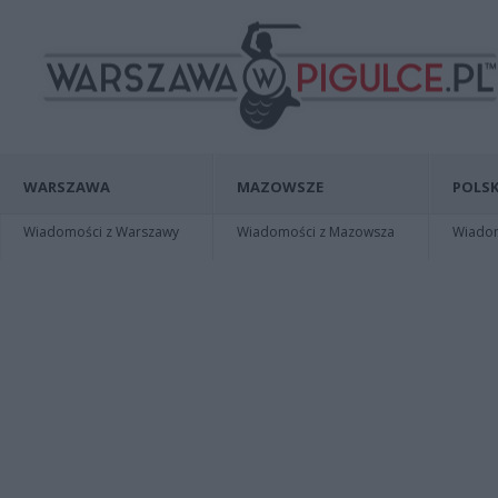
WARSZAWA
MAZOWSZE
POLSK
Wiadomości z Warszawy
Wiadomości z Mazowsza
Wiadomo