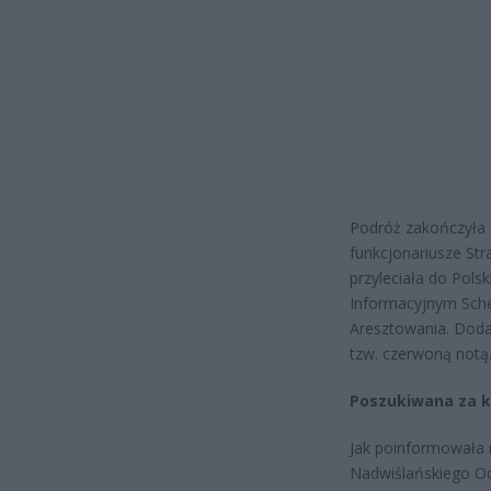
Podróż zakończyła 
funkcjonariusze Str
przyleciała do Pols
Informacyjnym Sch
Aresztowania. Dodat
tzw. czerwoną notą
Poszukiwana za kr
Jak poinformowała 
Nadwiślańskiego Od