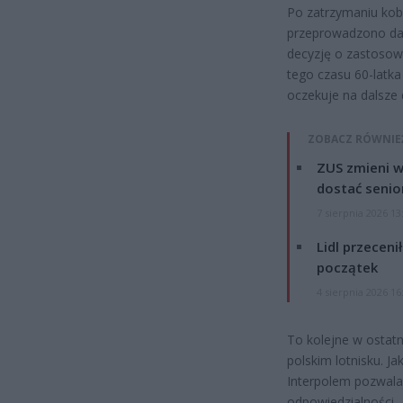
Po zatrzymaniu kob
przeprowadzono dal
decyzję o zastosow
tego czasu 60-latk
oczekuje na dalsze 
ZOBACZ RÓWNIE
ZUS zmieni w
dostać senio
7 sierpnia 2026 13
Lidl przeceni
początek
4 sierpnia 2026 16
To kolejne w ostat
polskim lotnisku. J
Interpolem pozwala
odpowiedzialności –