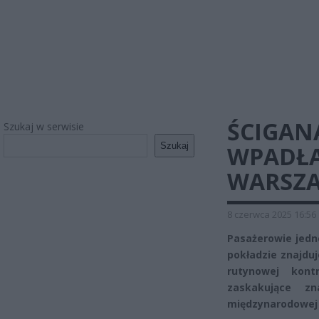
ŚCIGANA
Szukaj w serwisie
Szukaj
WPADŁA
WARSZA
8 czerwca 2025 16:56
Pasażerowie jedn
pokładzie znajduj
rutynowej kont
zaskakujące zn
międzynarodowej 