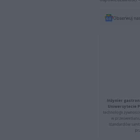
Obserwuj na
Inżynier gastron
Uniwersytecie P
technologii żywności 
w prześwietlani
standardów sanita
pr