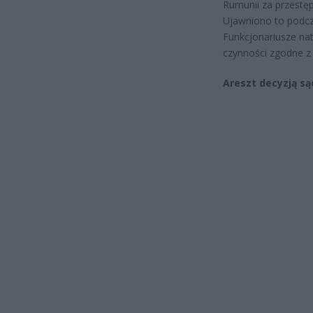
Rumunii za przestęp
Ujawniono to podcz
Funkcjonariusze nat
czynności zgodne 
Areszt decyzją są