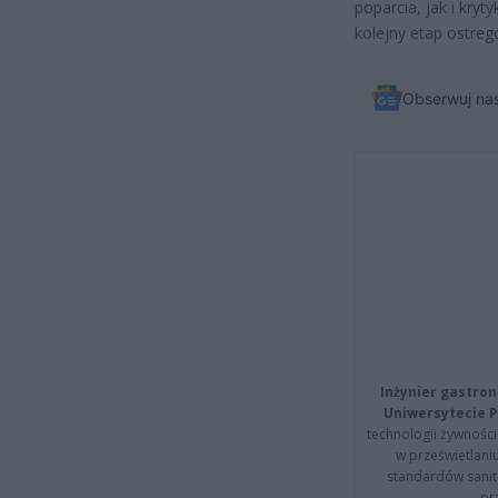
poparcia, jak i kryt
kolejny etap ostreg
Obserwuj na
Inżynier gastron
Uniwersytecie P
technologii żywności 
w prześwietlani
standardów sanita
pr