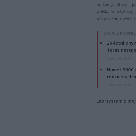
sędziego, który – j
polską konstytucję 
decyzji kadrowych w
ZOBACZ RÓWNIE
26-letni obyw
Teraz nastąp
8 sierpnia 2026 15
Nawet 3600 z
rodziców dzie
7 sierpnia 2026 19
„Korzystam z moj