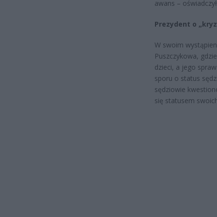
awans – oświadczył
Prezydent o „kryz
W swoim wystąpieni
Puszczykowa, gdzie
dzieci, a jego sp
sporu o status sędz
sędziowie kwestiono
się statusem swoic