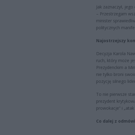
Jak zaznaczył, jeg
– Przestrzegam wszy
minister sprawiedli
politycznych manife
Najostrzejszy ko
Decyzja Karola Na
ruch, który może je
Prezydenckim a Min
nie tylko broni swo
pozycję silnego lid
To nie pierwsze sta
prezydent krytykował
prowokacje” i „atak
Co dalej z odmów