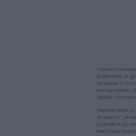
Podczas środowego 
przypomniał, że zg
decydować o ich no
Rzeczypospolitej. 
zgodnie z konstytuc
Nawrocki dodał, że
46 sędziom”. Jak za
przypadki mogą zdarz
kwestionuje konstyt