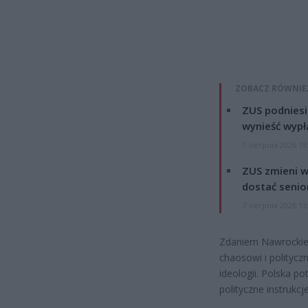
ZOBACZ RÓWNIE
ZUS podniesie
wynieść wypł
7 sierpnia 2026 19
ZUS zmieni w
dostać senio
7 sierpnia 2026 13
Zdaniem Nawrockieg
chaosowi i politycz
ideologii. Polska p
polityczne instrukcje