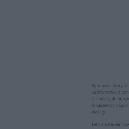
Sędziowie, którym 
Sądownictwa o pono
tak należy do prezy
kilkudziesięciu sę
wakaty.
Decyzja Karola Naw