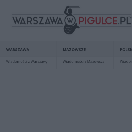
WARSZAWA
MAZOWSZE
POLSK
Wiadomości z Warszawy
Wiadomości z Mazowsza
Wiadomo