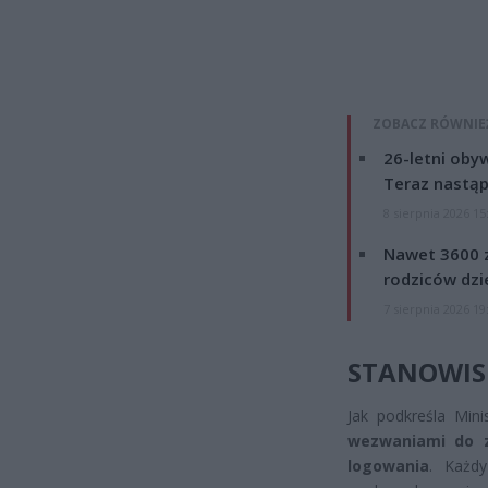
ZOBACZ RÓWNIE
26-letni obyw
Teraz nastąp
8 sierpnia 2026 15
Nawet 3600 z
rodziców dzie
7 sierpnia 2026 19
STANOWIS
Jak podkreśla Min
wezwaniami do z
logowania
. Każdy