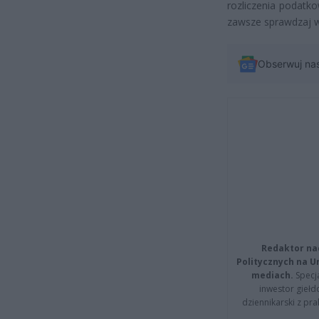
rozliczenia podatk
zawsze sprawdzaj wi
Obserwuj na
Redaktor na
Politycznych na 
mediach.
Specja
inwestor giełd
dziennikarski z pr