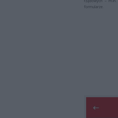
rządowych – m.in. 
formularze.