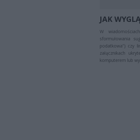
JAK WYGLĄ
W wiadomościach 
sformułowania sug
podatkowa”) czy li
załącznikach ukry
komputerem lub wył