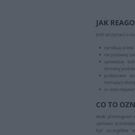
JAK REAG
Jeśli otrzymasz e-ma
nie klikaj w link
nie podawaj ża
sprawdzaj dok
domeny podobn
podejrzane w
formularz dostęp
w razie niepewn
CO TO OZN
Ataki phishingowe 
zarówno przedsiębi
być szczególnie 