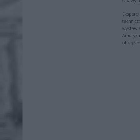
Obawy p
Eksperci
technic
wystawi
Ameryk
obciąże