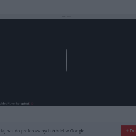
REKLAMA
Play
aj nas do preferowanych źródeł w Google
Do