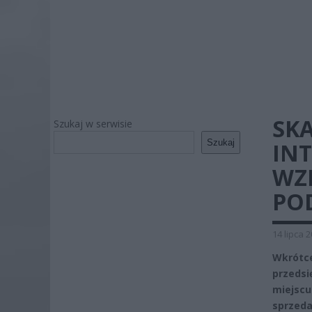
SK
Szukaj w serwisie
Szukaj
IN
WZ
POD
14 lipca 
Wkrótc
przeds
miejscu
sprzeda