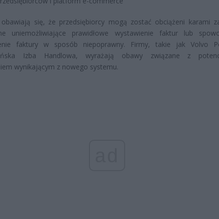
rzedsiębiorców i platform e-commerce
 obawiają się, że przedsiębiorcy mogą zostać obciążeni karami z
zne uniemożliwiające prawidłowe wystawienie faktur lub spow
enie faktury w sposób niepoprawny. Firmy, takie jak Volvo P
ańska Izba Handlowa, wyrażają obawy związane z potenc
niem wynikającym z nowego systemu.
ad