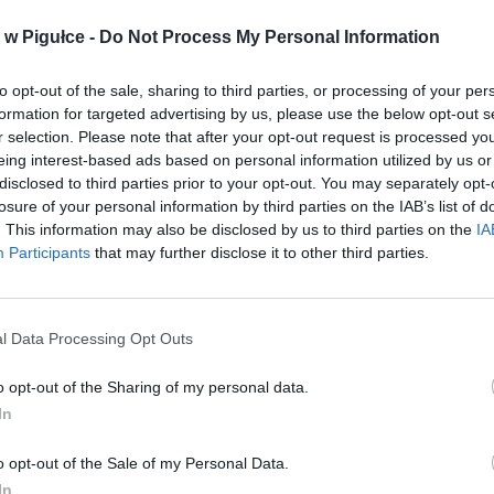
 skarbowe stają się bardziej powszechne
w Pigułce -
Do Not Process My Personal Information
CZ RÓWNIEŻ:
to opt-out of the sale, sharing to third parties, or processing of your per
et 3600 zł miesięcznie zamiast 800+. Nowa propozycja dla
formation for targeted advertising by us, please use the below opt-out s
ziców dzieci do 3. roku życia
r selection. Please note that after your opt-out request is processed y
erpnia 2026 19:29
eing interest-based ads based on personal information utilized by us or
disclosed to third parties prior to your opt-out. You may separately opt-
 podniesie próg 500 plus dla seniorów. Policzyliśmy, ile może
losure of your personal information by third parties on the IAB’s list of
ieść wypłata przy emeryturze od 2200 do 2700 zł
. This information may also be disclosed by us to third parties on the
IA
Participants
that may further disclose it to other third parties.
erpnia 2026 19:14
l Data Processing Opt Outs
o opt-out of the Sharing of my personal data.
In
ad
o opt-out of the Sale of my Personal Data.
In