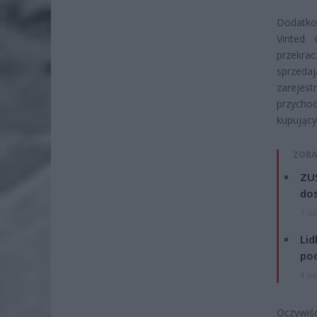
Dodatkow
Vinted 
przekra
sprzeda
zarejes
przycho
kupującyc
ZOBA
ZUS
dos
7 si
Lid
po
4 si
Oczywiś