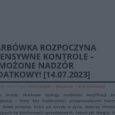
ARBÓWKA ROZPOCZYNA
TENSYWNE KONTROLE –
MOŻONE NADZÓR
ATKOWY! [14.07.2023]
2023 12:21
|
Autor:
Anna Szkutnik
|
Aktualności
|
Brak komentarzy
e Urzędy Skarbowe zyskają możliwość weryfikacji k
iębiorcy i firmy bez konieczności przeprowadzania kontr
. Nowe przepisy, które już weszły w życie, dotyczą równie
jących na platformach sprzedażowych, takich jak Allegro, O