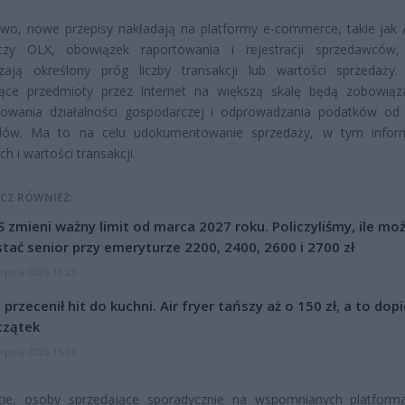
o, nowe przepisy nakładają na platformy e-commerce, takie jak A
czy OLX, obowiązek raportowania i rejestracji sprzedawców,
czają określony próg liczby transakcji lub wartości sprzedaży
jące przedmioty przez Internet na większą skalę będą zobowią
trowania działalności gospodarczej i odprowadzania podatków od
dów. Ma to na celu udokumentowanie sprzedaży, w tym inform
h i wartości transakcji.
CZ RÓWNIEŻ:
 zmieni ważny limit od marca 2027 roku. Policzyliśmy, ile mo
tać senior przy emeryturze 2200, 2400, 2600 i 2700 zł
erpnia 2026 13:23
l przecenił hit do kuchni. Air fryer tańszy aż o 150 zł, a to dop
czątek
erpnia 2026 16:06
cie, osoby sprzedające sporadycznie na wspomnianych platform