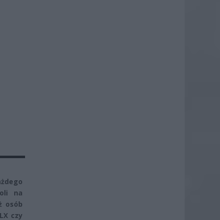
ażdego
oli na
ż osób
LX czy