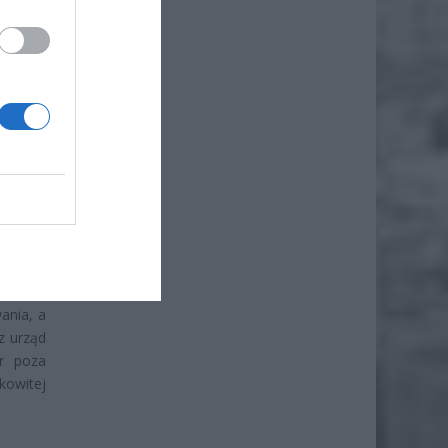
 połowy
są nowe
24 roku
rzenie,
organom
łalność
ania, a
z urząd
ur poza
kowitej