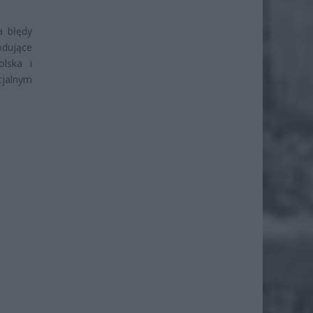
a błędy
odujące
olska i
jalnym