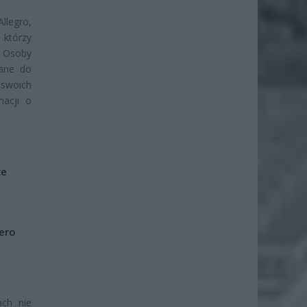
llegro,
 którzy
. Osoby
zane do
 swoich
acji o
że
iero
ach nie