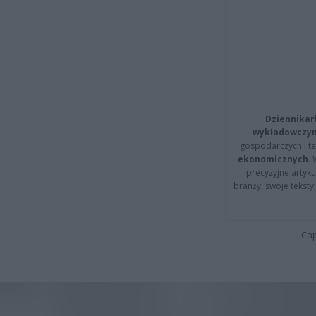
Dziennikar
wykładowczyn
gospodarczych i t
ekonomicznych
.
precyzyjne artyku
branży, swoje tekst
Cap