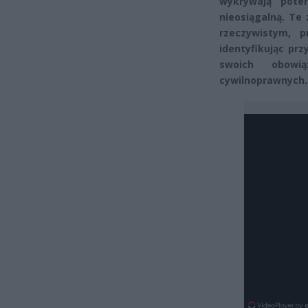
wykrywają pote
nieosiągalną. Te
rzeczywistym, p
identyfikując pr
swoich obowi
cywilnoprawnych.