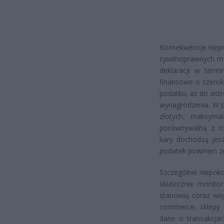
Konsekwencje niepr
cywilnoprawnych mo
deklaracji w termi
finansowe o szerok
podatku, aż do ast
wynagrodzenia. W p
złotych, maksyma
porównywalną z ro
kary dochodzą jesz
podatek powinien z
Szczególnie niepok
skutecznie monito
stanowią coraz wię
commerce, sklepy i
dane o transakcjac