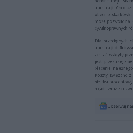
administracji sk
transakcji. Chocia
obecnie skarbówka 
może pozwolić na i
cywilnoprawnych ró
Dla przeciętnych o
transakcji definit
zostać wykryty prz
jest przestrzegani
płacenie należnego
Koszty związane z
niż dwuprocentowy 
rośnie wraz z rozw
Obserwuj na