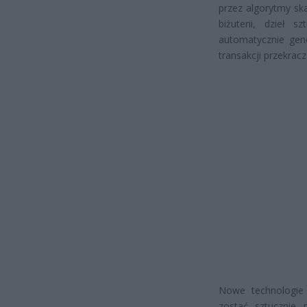
przez algorytmy sk
biżuterii, dzieł 
automatycznie gene
transakcji przekracz
Nowe technologie 
zostać sztucznie 