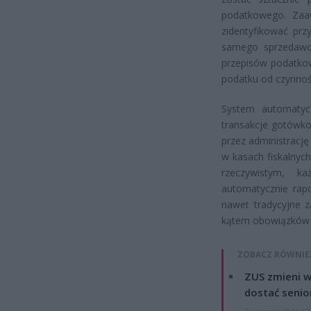
podatkowego. Zaa
zidentyfikować prz
samego sprzedawc
przepisów podatkow
podatku od czynnośc
System automatyc
transakcje gotówko
przez administracj
w kasach fiskalnyc
rzeczywistym, k
automatycznie rap
nawet tradycyjne 
kątem obowiązków z
ZOBACZ RÓWNIE
ZUS zmieni w
dostać senio