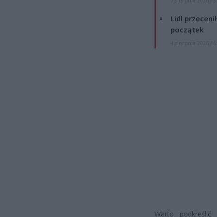
7 sierpnia 2026 13
Lidl przeceni
początek
4 sierpnia 2026 16
Warto podkreślić