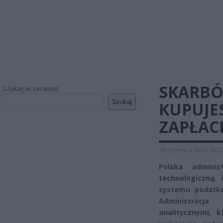
SKARBÓ
Szukaj w serwisie
Szukaj
KUPUJES
ZAPŁAC
18 czerwca 2025 00:2
Polska adminis
technologiczną,
systemu podatk
Administracja
analitycznymi, 