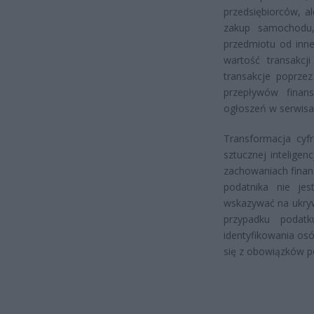
przedsiębiorców, a
zakup samochodu, 
przedmiotu od inne
wartość transakcj
transakcje poprzez
przepływów finan
ogłoszeń w serwisa
Transformacja cyf
sztucznej inteligen
zachowaniach finans
podatnika nie j
wskazywać na ukryw
przypadku podat
identyfikowania osó
się z obowiązków p