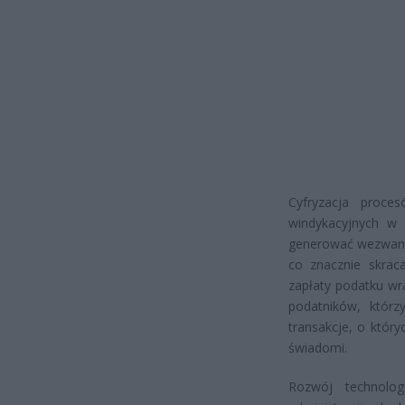
Cyfryzacja proce
windykacyjnych w 
generować wezwania
co znacznie skrac
zapłaty podatku wr
podatników, któr
transakcje, o który
świadomi.
Rozwój technolog