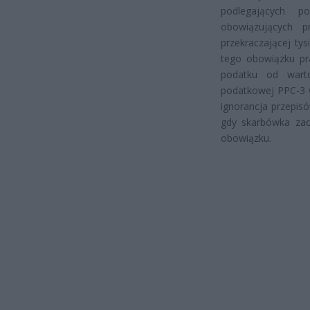
podlegających p
obowiązujących 
przekraczającej ty
tego obowiązku pr
podatku od wartoś
podatkowej PPC-3 w
ignorancja przepis
gdy skarbówka zac
obowiązku.