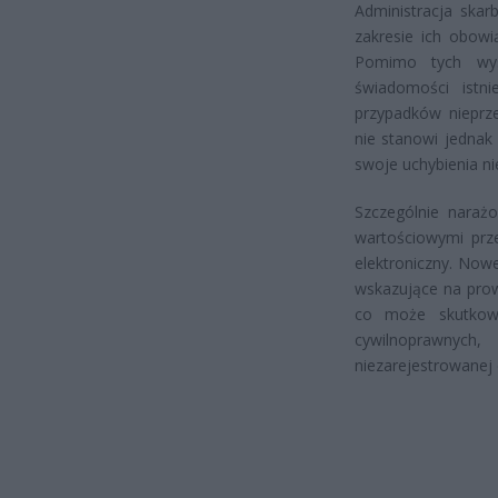
Administracja ska
zakresie ich obow
Pomimo tych wys
świadomości istn
przypadków nieprz
nie stanowi jednak
swoje uchybienia nie
Szczególnie narażo
wartościowymi przed
elektroniczny. Now
wskazujące na prow
co może skutkowa
cywilnoprawnyc
niezarejestrowanej 