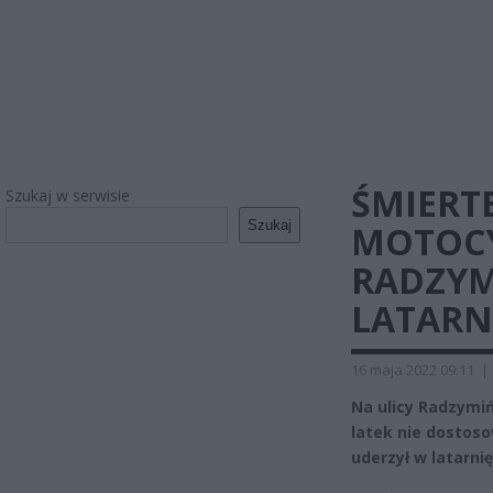
ŚMIERT
Szukaj w serwisie
Szukaj
MOTOCY
RADZYM
LATARN
16 maja 2022 09:11
|
Na ulicy Radzymiń
latek nie dostos
uderzył w latarni