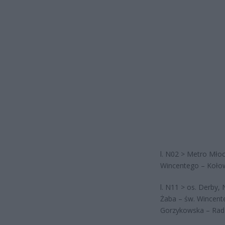
l. N02 > Metro Młoc
Wincentego – Koło
l. N11 > os. Derby,
Żaba – św. Wincen
Gorzykowska – Rad