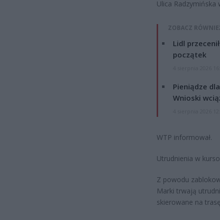
Ulica Radzymińska w
ZOBACZ RÓWNIE
Lidl przeceni
początek
4 sierpnia 2026 16
Pieniądze dla
Wnioski wcią
4 sierpnia 2026 12
WTP informował.
Utrudnienia w kurso
Z powodu zablokowa
Marki trwają utrudn
skierowane na tras