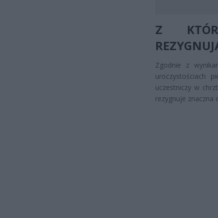
Z KTÓR
REZYGNUJĄ
Zgodnie z wynika
uroczystościach p
uczestniczy w chrz
rezygnuje znaczna 