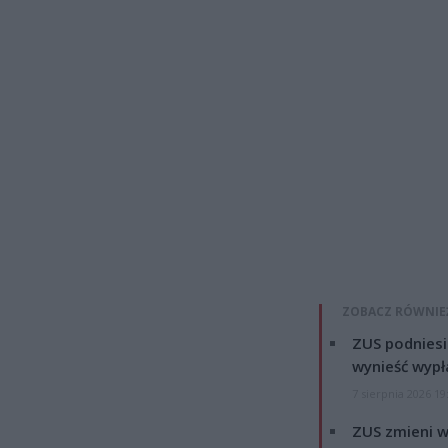
ZOBACZ RÓWNIE
ZUS podniesie
wynieść wypł
7 sierpnia 2026 19
ZUS zmieni w