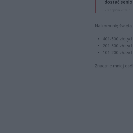
dostać senio
7 sierpnia 2026 13
Na komunię świętą P
401-500 złotyc
201-300 złotych
101-200 złotych
Znacznie mniej osó