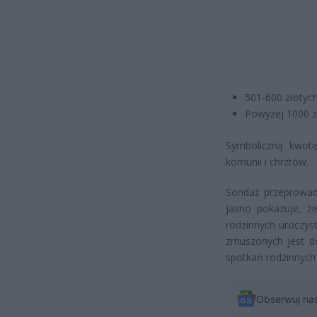
501-600 złotych
Powyżej 1000 zł
Symboliczną kwot
komunii i chrztów.
Sondaż przeprowad
jasno pokazuje, ż
rodzinnych uroczys
zmuszonych jest d
spotkań rodzinnych 
Obserwuj na