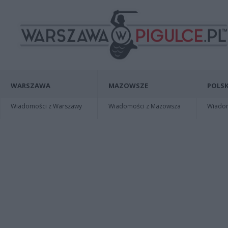
WARSZAWA
MAZOWSZE
POLSK
Wiadomości z Warszawy
Wiadomości z Mazowsza
Wiadomo