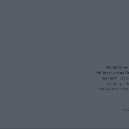
Redaktor na
Politycznych na 
mediach.
Specja
inwestor giełd
dziennikarski z pr
Cap