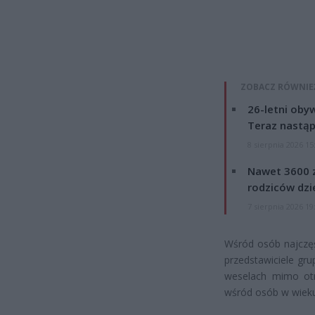
ZOBACZ RÓWNIE
26-letni obyw
Teraz nastąp
8 sierpnia 2026 15
Nawet 3600 z
rodziców dzie
7 sierpnia 2026 19
Wśród osób najczęś
przedstawiciele gru
weselach mimo otrz
wśród osób w wieku 