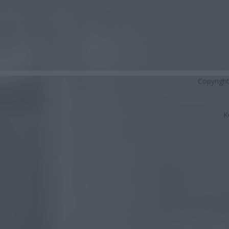
Copyrigh
K