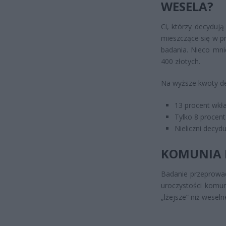
WESELA?
Ci, którzy decydują
mieszczące się w pr
badania. Nieco mn
400 złotych.
Na wyższe kwoty de
13 procent wkła
Tylko 8 procent
Nieliczni decyd
KOMUNIA I
Badanie przeprowad
uroczystości komun
„lżejsze” niż weseln