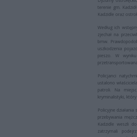
Dyżurny ostrołęck
terenie gm. Kadzid
Kadzidle oraz ostro
Według ich wstępny
zjechał na przeciw
bmw. Prawdopodobn
uszkodzenia pojazd
pieszo. W wyniku
przetransportowana 
Policjanci natychm
ustalono właściciel
patroli. Na miej
kryminalistyki, któr
Policyjne działania
przebywania mężczy
Kadzidle weszli d
zatrzymali podej