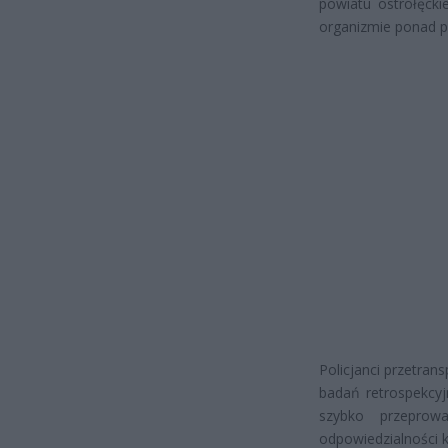
powiatu ostrołęcki
organizmie ponad pr
Policjanci przetran
badań retrospekcyj
szybko przeprowa
odpowiedzialności k