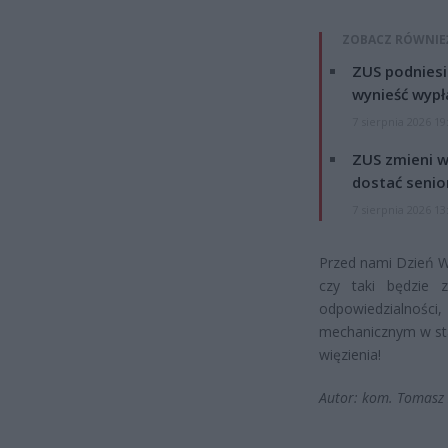
ZOBACZ RÓWNIE
ZUS podniesie
wynieść wypł
7 sierpnia 2026 19
ZUS zmieni w
dostać senio
7 sierpnia 2026 13
Przed nami Dzień W
czy taki będzie 
odpowiedzialno
mechanicznym w sta
więzienia!
Autor: kom. Tomasz 