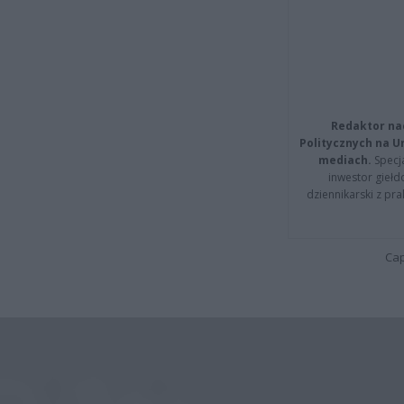
Redaktor na
Politycznych na 
mediach.
Specja
inwestor giełd
dziennikarski z pr
Cap