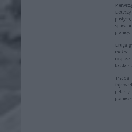
Pierwsz
Dotyczy 
pustych
spawania
piwnicy.
Druga gr
można b
rozpuszc
każda z 
Trzecia
fajerwe
petard
pomieszc