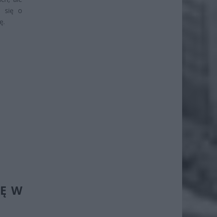
e się o
ę.
IĘ W