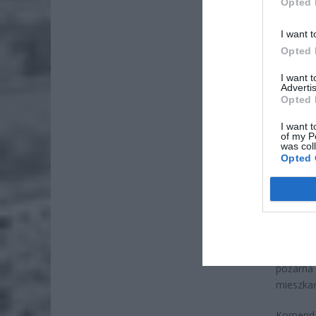
Opted 
I want t
Opted 
ZOBA
I want 
Naw
Advertis
Opted 
rod
7 si
I want t
of my P
ZUS
was col
Opted 
wyn
7 si
Lista za
znajdują
szeroka
pożarna
mieszkań
Komenda