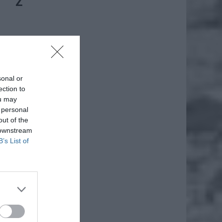
E Z
drogowe
datów w
wnicy.
tanowią
sonal or
ych.
ection to
ou may
 personal
out of the
 downstream
B’s List of