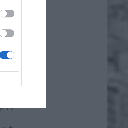
zczycie
 na tyle
. Straż
go, czy
ch, ale