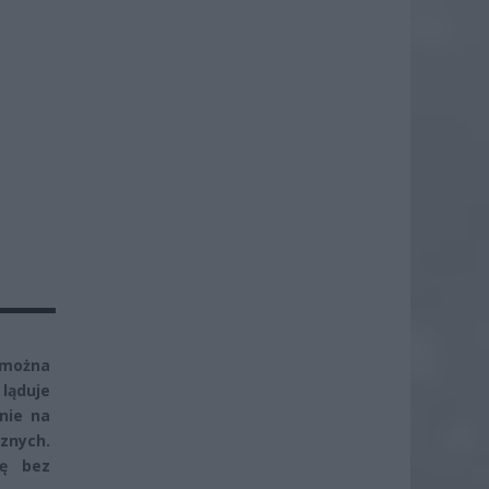
E
 można
 ląduje
nie na
znych.
ię bez