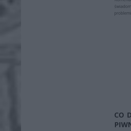
świadom
problemi
CO 
PIW