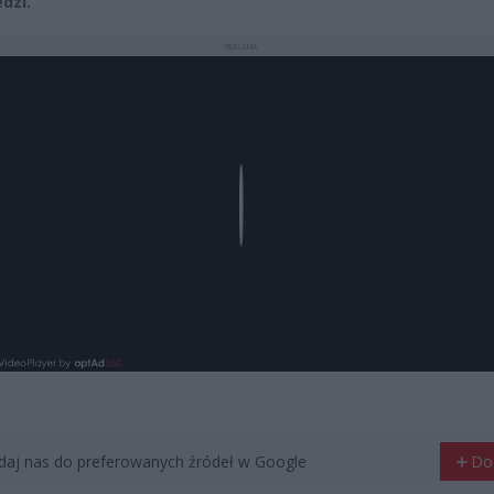
dzi.
REKLAMA
Play
aj nas do preferowanych źródeł w Google
Do