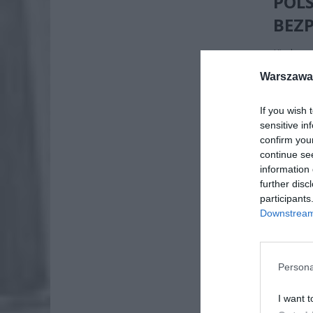
PO
BEZ
Kiedy m
czy nie
Warszawa 
Polsce 
Rozporz
If you wish 
zagroże
sensitive in
confirm you
continue se
information 
further disc
participants
Downstream 
Persona
I want t