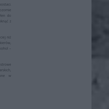
ostaci.
pozornie
ylen do
iknąć z
iej niż
kierów,
kohol –
estrowe
rskich,
ione w