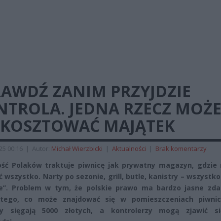
RAWDŹ ZANIM PRZYJDZIE
NTROLA. JEDNA RZECZ MOŻ
Ę KOSZTOWAĆ MAJĄTEK
025 00:16
|
Autor:
Michał Wierzbicki
|
Aktualności
|
Brak komentarzy
ść Polaków traktuje piwnicę jak prywatny magazyn, gdzie
 wszystko. Narty po sezonie, grill, butle, kanistry – wszystko
e”. Problem w tym, że polskie prawo ma bardzo jasne zda
tego, co może znajdować się w pomieszczeniach piwnic
y sięgają 5000 złotych, a kontrolerzy mogą zjawić s