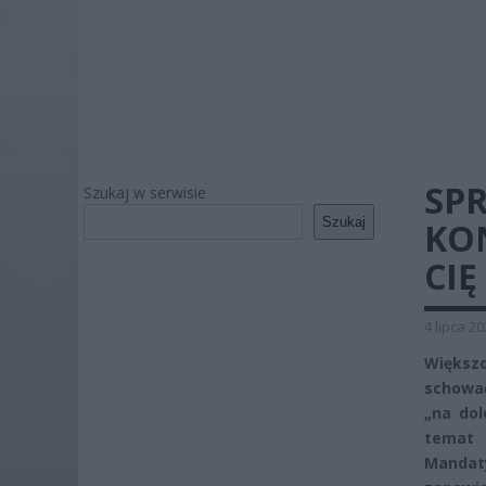
SP
Szukaj w serwisie
Szukaj
KO
CI
4 lipca 2
Większo
schować
„na dol
temat 
Mandat