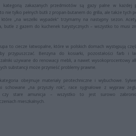
ą kategorią zakazanych przedmiotów są gazy palne w każdej p
to nie tylko pełnych butli z propan-butanem do grilla, ale także tych 
, które „na wszelki wypadek” trzymamy na następny sezon. Acet
, butle z gazem do kuchenek turystycznych – wszystko to musi zn
upa to ciecze łatwopalne, które w polskich domach występują częśc
y przypuszczać. Benzyna do kosiarki, pozostałości farb i la
zalniki używane do renowacji mebli, a nawet wysokoprocentowy al
tych substancji może przynieść problemy prawne.
 kategoria obejmuje materiały pirotechniczne i wybuchowe. Sylw
rki schowane „na przyszły rok”, race sygnałowe z wypraw żegla
y czy stare amunicja – wszystko to jest surowo zabron
zeniach mieszkalnych.