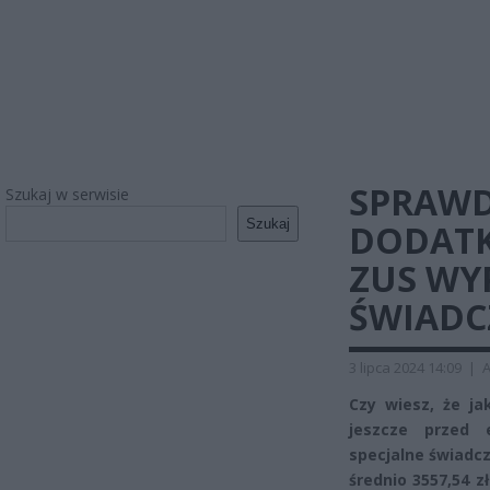
SPRAWD
Szukaj w serwisie
Szukaj
DODATK
ZUS WY
ŚWIADC
3 lipca 2024 14:09
|
A
Czy wiesz, że j
jeszcze przed 
specjalne świadc
średnio 3557,54 z