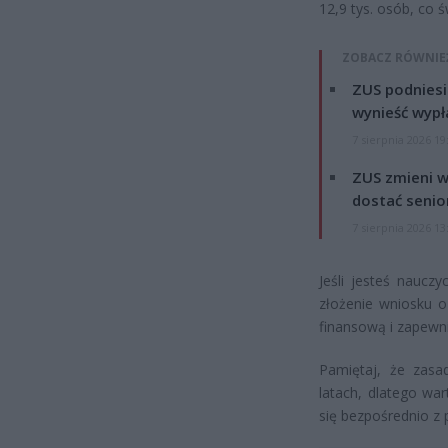
12,9 tys. osób, co ś
ZOBACZ RÓWNIE
ZUS podniesie
wynieść wypł
7 sierpnia 2026 19
ZUS zmieni w
dostać senio
7 sierpnia 2026 13
Jeśli jesteś naucz
złożenie wniosku 
finansową i zapewni
Pamiętaj, że zasa
latach, dlatego wa
się bezpośrednio z