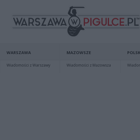
WARSZAWA
MAZOWSZE
POLSK
Wiadomości z Warszawy
Wiadomości z Mazowsza
Wiadomo