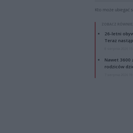
Kto może ubiegać s
ZOBACZ RÓWNIE
26-letni obyw
Teraz nastąp
8 sierpnia 2026 15
Nawet 3600 z
rodziców dzie
7 sierpnia 2026 19