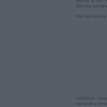
wniosek w ZUS. Wa
obliczana, a podana
Dlaczego warto się 
Świadczenie komp
nauczycieli w okre