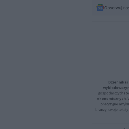
Obserwuj na
Dziennikar
wykładowczyn
gospodarczych i t
ekonomicznych
.
precyzyjne artyku
branży, swoje tekst