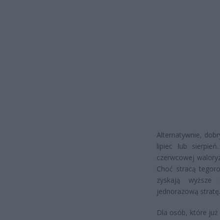
Alternatywnie, dob
lipiec lub sierpie
czerwcowej waloryz
Choć stracą tegoro
zyskają wyższe 
jednorazową stratę
Dla osób, które już