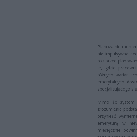
Planowanie momentu
nie impulsywną dec
rok przed planowan
ie, gdzie pracown
różnych wariantac
emerytalnych dost
specjalizującego s
Mimo że system e
zrozumienie podst
przynieść wymiern
emeryturę w nie
miesięcznie, powin