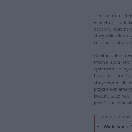
Trzecim elementem
emerytura. To doda
osobom, które naby
złoży wniosek po t
co oznacza stratę ki
Ostatnim, lecz rów
trwania życia pub
systemem emerytal
liczbę miesięcy ży
statystyczna dłu
przyznanych emeryt
kwietniu 2025 roku
przejściu na emeryt
ZOBACZ RÓWNIE
Wielu senior