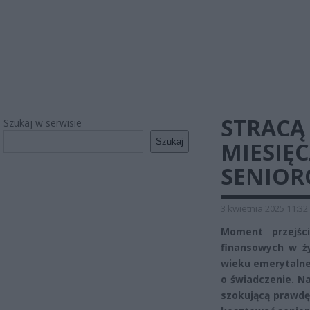
STRACĄ
Szukaj w serwisie
Szukaj
MIESIĘC
SENIOR
3 kwietnia 2025 11:32
Moment przejśc
finansowych w ży
wieku emerytalne
o świadczenie. N
szokującą prawdę