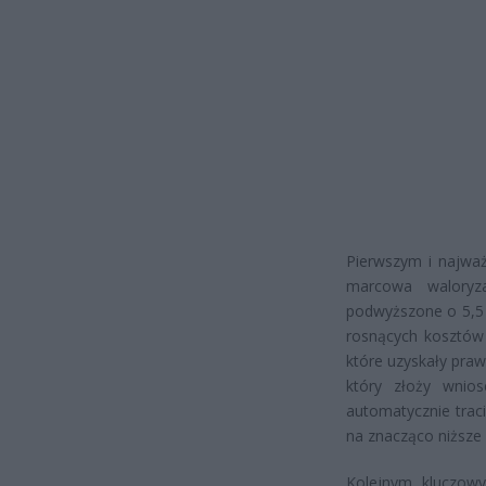
Pierwszym i najwa
marcowa waloryz
podwyższone o 5,5 p
rosnących kosztów 
które uzyskały praw
który złoży wnio
automatycznie trac
na znacząco niższe 
Kolejnym kluczowy