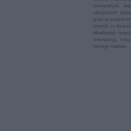
emerytalnych. Ma
Ubezpieczeń Społe
przez przyszłych e
procent, co dla prz
kilkadziesiąt tysi
waloryzacją, tra
swojego kapitału.