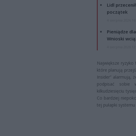
Lidl przeceni
początek
4 sierpnia 2026 16
Pieniądze dla
Wnioski wcią
4 sierpnia 2026 12
Największe ryzyko 
które planują przej
Insider” alarmują,
podpisać sobie w
kilkudziesięciu tys
Co bardziej niepok
tej pułapki systemu