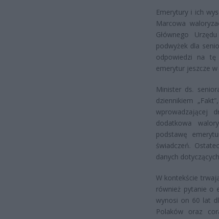
Emerytury i ich wy
Marcowa waloryzacj
Głównego Urzędu 
podwyżek dla senio
odpowiedzi na tę 
emerytur jeszcze w
Minister ds. senio
dziennikiem „Fakt
wprowadzającej dr
dodatkowa walory
podstawę emerytu
świadczeń. Ostate
danych dotyczących i
W kontekście trwaj
również pytanie o 
wynosi on 60 lat d
Polaków oraz co