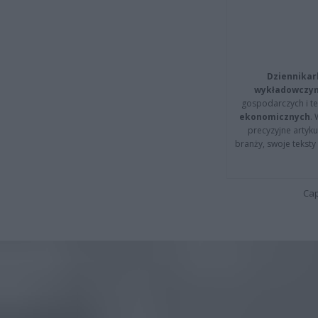
Dziennikar
wykładowczyn
gospodarczych i t
ekonomicznych
.
precyzyjne artyku
branży, swoje tekst
Cap