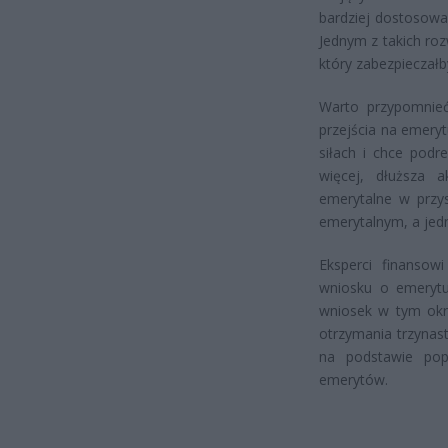
bardziej dostosowa
Jednym z takich ro
który zabezpieczałb
Warto przypomnieć
przejścia na emeryt
siłach i chce pod
więcej, dłuższa 
emerytalne w przys
emerytalnym, a jedn
Eksperci finansow
wniosku o emerytur
wniosek w tym okre
otrzymania trzynast
na podstawie popr
emerytów.