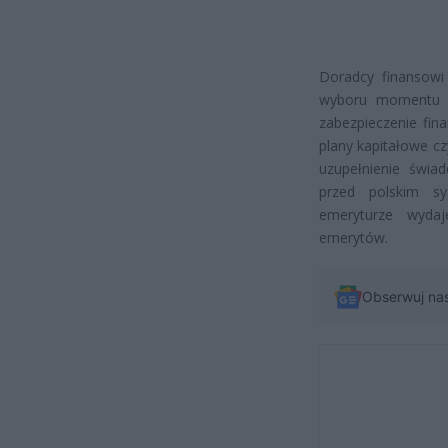
Doradcy finansowi 
wyboru momentu p
zabezpieczenie fin
plany kapitałowe c
uzupełnienie świa
przed polskim s
emeryturze wydaj
emerytów.
Obserwuj na