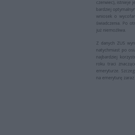
czerwiec), istniej
bardziej optymalny
wniosek o wycofan
świadczenia. Po ot
już niemożliwa.
Z danych ZUS wyni
natychmiast po osią
najbardziej korzy
roku traci znaczą
emeryturze. Szczegó
na emeryturę zaraz 