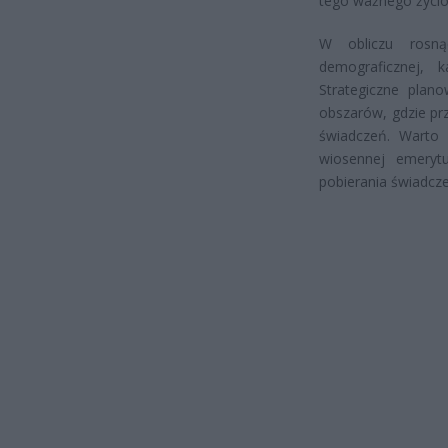
tego ważnego życi
W obliczu rosną
demograficznej,
Strategiczne plan
obszarów, gdzie pr
świadczeń. Warto 
wiosennej emerytu
pobierania świadcze