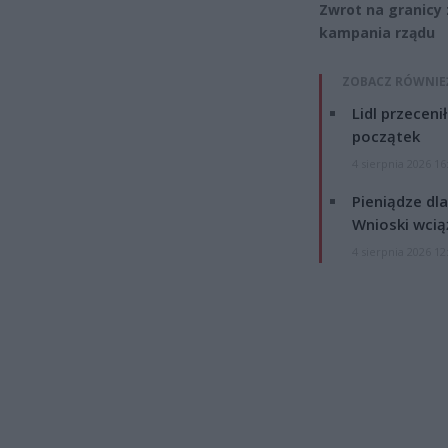
Zwrot na granicy 
kampania rządu
ZOBACZ RÓWNIE
Lidl przeceni
początek
4 sierpnia 2026 16
Pieniądze dla
Wnioski wcią
4 sierpnia 2026 12