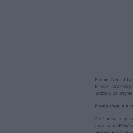
Premier Donald Tusk
Minister Mroczek po
nadzieję, że przynie
Presja trwa, ale 
Choć presja migracy
chroniona. MSWiA in
nielegalnego przek