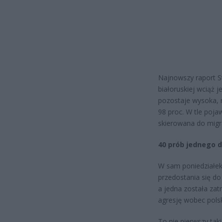
Najnowszy raport St
białoruskiej wciąż j
pozostaje wysoka, 
98 proc. W tle poja
skierowana do migra
40 prób jednego d
W sam poniedziałek
przedostania się do
a jedna została za
agresję wobec polsk
To nie pierwszy tak