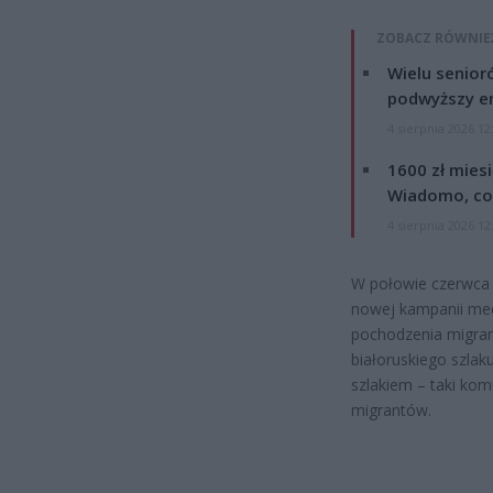
ZOBACZ RÓWNIE
Wielu senior
podwyższy e
4 sierpnia 2026 12
1600 zł mies
Wiadomo, co
4 sierpnia 2026 12
W połowie czerwca
nowej kampanii medi
pochodzenia migrant
białoruskiego szlaku
szlakiem – taki ko
migrantów.