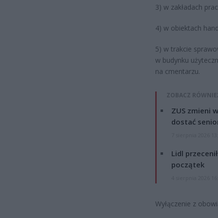
3) w zakładach prac
4) w obiektach han
5) w trakcie sprawo
w budynku użyteczno
na cmentarzu.
ZOBACZ RÓWNIE
ZUS zmieni w
dostać senio
7 sierpnia 2026 13
Lidl przeceni
początek
4 sierpnia 2026 16
Wyłączenie z obowi