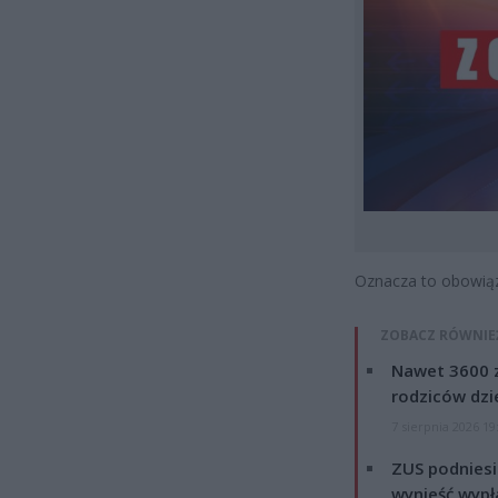
Oznacza to obowiąze
ZOBACZ RÓWNIE
Nawet 3600 z
rodziców dzie
7 sierpnia 2026 19
ZUS podniesie
wynieść wypł