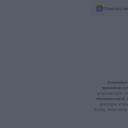
Obserwuj na
Dziennikar
wykładowczyn
gospodarczych i t
ekonomicznych
.
precyzyjne artyku
branży, swoje tekst