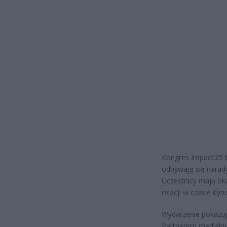
Kongres Impact’25 
odbywają się narady
Uczestnicy mają o
relacji w czasie dy
Wydarzenie pokazuje
Partnerem medialny