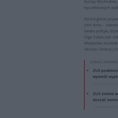
Europy Wschodniej i
wyczekiwanych wyda
Na kongresie pojawi
John Kerry – sekret
świata polityki, biz
Olga Tokarczuk i Ad
Władysław Kosiniak
Sikorski i Andrzej 
ZOBACZ RÓWNIE
ZUS podniesie
wynieść wypł
7 sierpnia 2026 19
ZUS zmieni w
dostać senio
7 sierpnia 2026 13