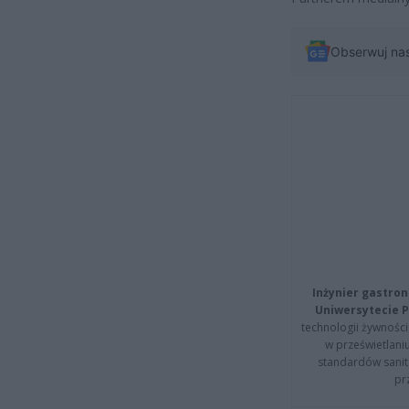
Obserwuj na
Inżynier gastron
Uniwersytecie P
technologii żywności 
w prześwietlani
standardów sanita
pr