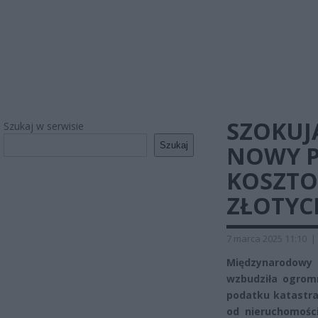
SZOKUJ
Szukaj w serwisie
Szukaj
NOWY P
KOSZTO
ZŁOTYCH
7 marca 2025 11:10
|
Międzynarodowy
wzbudziła ogrom
podatku katastral
od nieruchomośc