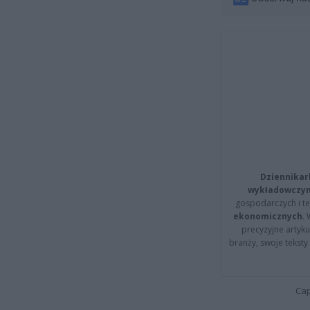
Dziennikar
wykładowczyn
gospodarczych i t
ekonomicznych
.
precyzyjne artyku
branży, swoje tekst
Cap