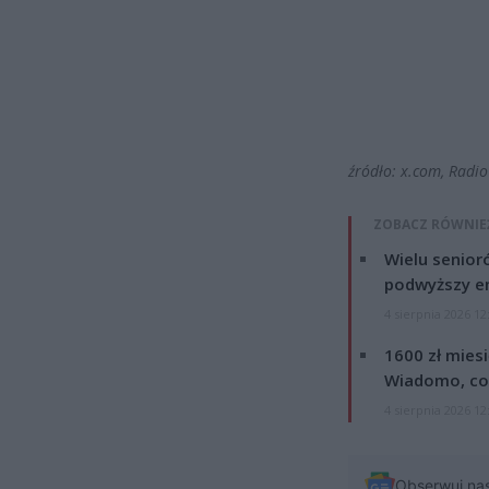
źródło: x.com, Radio 
ZOBACZ RÓWNIE
Wielu senior
podwyższy e
4 sierpnia 2026 12
1600 zł mies
Wiadomo, co
4 sierpnia 2026 12
Obserwuj na