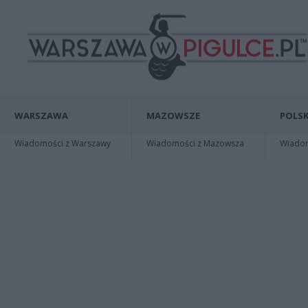
WARSZAWA
MAZOWSZE
POLSK
Wiadomości z Warszawy
Wiadomości z Mazowsza
Wiadomo