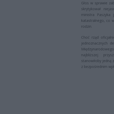
Głos w sprawie zab
skrytykował niej
ministra Paszyka 
katastralnego, co 
rodzin.
Choć rząd oficjal
jednoznacznych de
Międzynarodowego
najbliższej przy
stanowiłoby jedną 
z bezpośrednim wpł