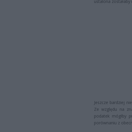
ustalona zostałaby
Jeszcze bardziej n
Ze względu na zna
podatek mógłby pr
porównaniu z obecn