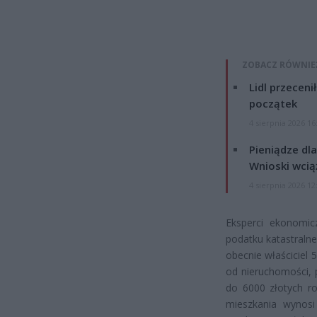
ZOBACZ RÓWNIE
Lidl przeceni
początek
4 sierpnia 2026 16
Pieniądze dla
Wnioski wcią
4 sierpnia 2026 12
Eksperci ekonomic
podatku katastraln
obecnie właściciel
od nieruchomości,
do 6000 złotych ro
mieszkania wynosi