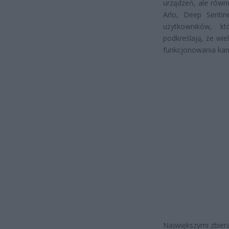
urządzeń, ale równo
Arlo, Deep Sentin
użytkowników, k
podkreślają, że wie
funkcjonowania ka
Największymi zbier