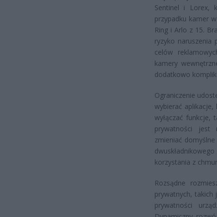
Sentinel i Lorex,
przypadku kamer we
Ring i Arlo z 15. 
ryzyko naruszenia
celów reklamowyc
kamery wewnętrzne
dodatkowo kompliku
Ograniczenie udost
wybierać aplikacje,
wyłączać funkcje, t
prywatności jes
zmieniać domyślne k
dwuskładnikowego
korzystania z chmu
Rozsądne rozmiesz
prywatnych, takich j
prywatności urzą
Dynamiczny rozwój 