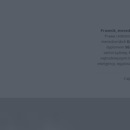
Prawnik, menedż
Prawa i Adminis
menedżerskich
E
dyplomem
SG
samorządowy, kt
najtrudniejszymi t
inteligencji, wyjaś
Cap