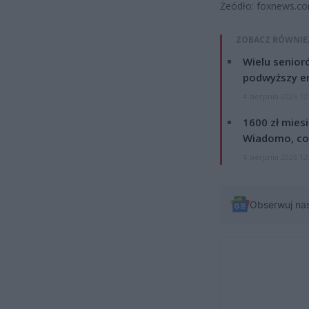
Żeódło: foxnews.c
ZOBACZ RÓWNIE
Wielu senior
podwyższy e
4 sierpnia 2026 12
1600 zł mies
Wiadomo, co
4 sierpnia 2026 12
Obserwuj na