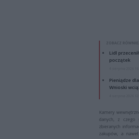
ZOBACZ RÓWNIE
Lidl przeceni
początek
4 sierpnia 2026 16
Pieniądze dla
Wnioski wcią
4 sierpnia 2026 12
Kamery wewnętrzne
danych, z czego s
zbieranych informac
zakupów, a nawet 