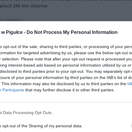
płacić 290 mln dolarów
CZ RÓWNIEŻ:
letni obywatel Ukrainy zaatakował zakonnicę i zerwał jej krzy
w Pigułce -
Do Not Process My Personal Information
az nastąpił zwrot w sprawie
erpnia 2026 15:40
to opt-out of the sale, sharing to third parties, or processing of your per
formation for targeted advertising by us, please use the below opt-out s
et 3600 zł miesięcznie zamiast 800+. Nowa propozycja dla
r selection. Please note that after your opt-out request is processed y
ziców dzieci do 3. roku życia
eing interest-based ads based on personal information utilized by us or
erpnia 2026 19:29
disclosed to third parties prior to your opt-out. You may separately opt-
losure of your personal information by third parties on the IAB’s list of
. This information may also be disclosed by us to third parties on the
IA
Participants
that may further disclose it to other third parties.
l Data Processing Opt Outs
ad
o opt-out of the Sharing of my personal data.