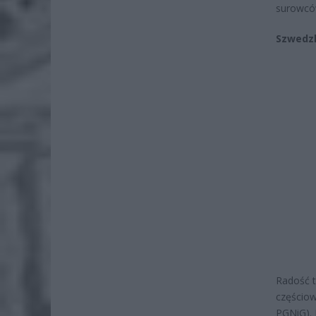
surowcó
Szwedzk
Radość t
częścio
PGNiG). 