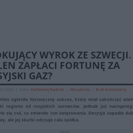
KUJĄCY WYROK ZE SZWECJI.
LEN ZAPŁACI FORTUNĘ ZA
YJSKI GAZ?
025 14:53
|
Autor:
Bartłomiej Radecki
|
Aktualności
|
Brak komentarzy
rlen ogłosiła historyczny sukces, który miał zakończyć wiel
ść regionu od rosyjskich surowców. Jednak już następneg
ło się coś, co zmieniło ton świętowania. Decyzja zapadła da
y, ale jej skutki odczuje cała spółka.
REKLAMA