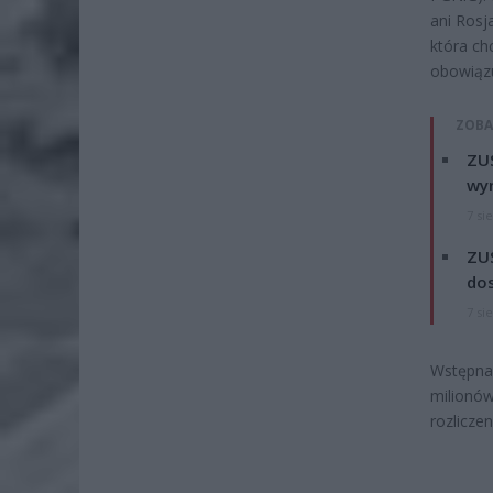
ani Rosj
która ch
obowiązu
ZOBA
ZUS
wyn
7 si
ZUS
dos
7 si
Wstępna 
milionów
rozlicze