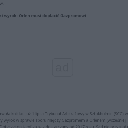
w.
i wyrok: Orlen musi dopłacić Gazpromowi
ad
rwała krótko. Już 1 lipca Trybunał Arbitrażowy w Sztokholmie (SCC) 
wy wyrok w sprawie sporu między Gazpromem a Orlenem (wcześniej
Dotyczył on taryf za gaz dostarczany od 2017 roku. Sąd nie przyznał r