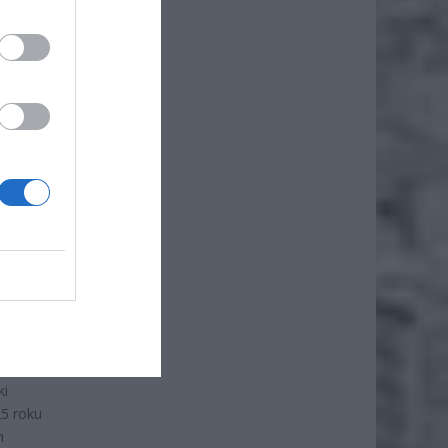
opy
poki
żowy
awy
ki
25 roku
h