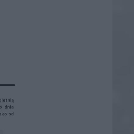
oletnią
o dnia
leko od