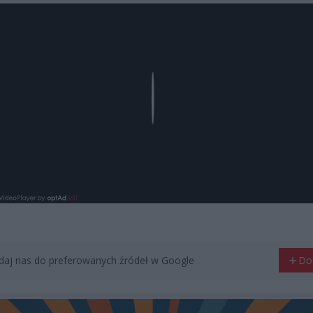
Play
aj nas do preferowanych źródeł w Google
Do