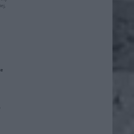
ej,
że
o