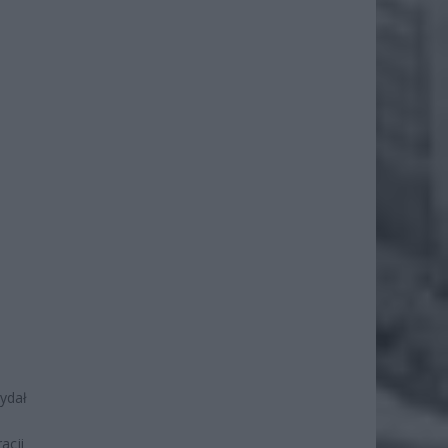
wydał
acji