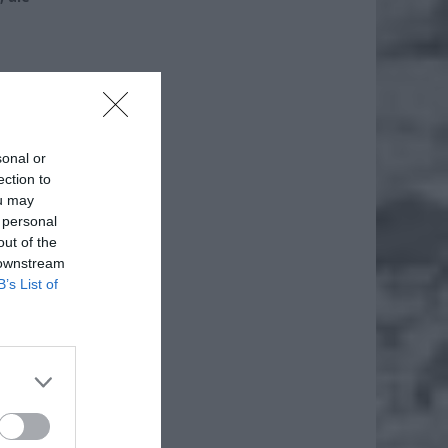
ż.
sonal or
ection to
ou may
 personal
out of the
 downstream
B’s List of