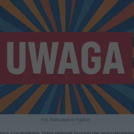
Fot. Warszawa w Pigułce
raca z rachunkiem. Orlen świętuje historyczne uniezależnienie