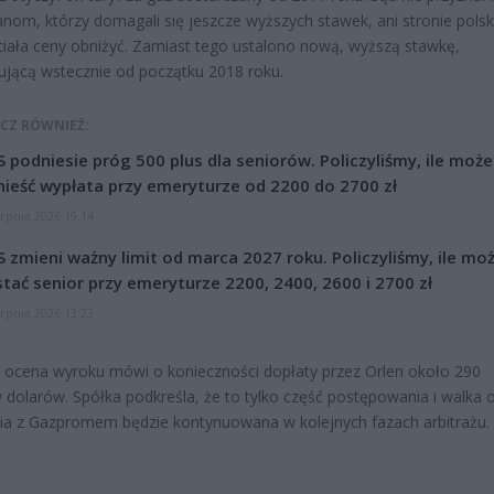
anom, którzy domagali się jeszcze wyższych stawek, ani stronie polski
ciała ceny obniżyć. Zamiast tego ustalono nową, wyższą stawkę,
jącą wstecznie od początku 2018 roku.
CZ RÓWNIEŻ:
 podniesie próg 500 plus dla seniorów. Policzyliśmy, ile może
ieść wypłata przy emeryturze od 2200 do 2700 zł
erpnia 2026 19:14
 zmieni ważny limit od marca 2027 roku. Policzyliśmy, ile mo
tać senior przy emeryturze 2200, 2400, 2600 i 2700 zł
erpnia 2026 13:23
ocena wyroku mówi o konieczności dopłaty przez Orlen około 290
 dolarów. Spółka podkreśla, że to tylko część postępowania i walka 
nia z Gazpromem będzie kontynuowana w kolejnych fazach arbitrażu.