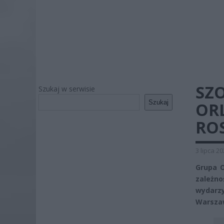
SZO
Szukaj w serwisie
Szukaj
OR
ROS
3 lipca 2
Grupa O
zależno
wydarzy
Warszaw