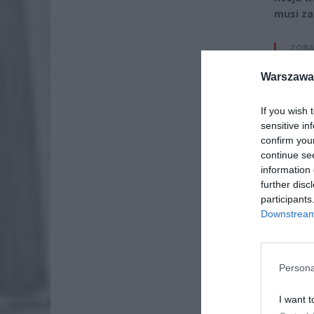
musi za
ZOBA
26-
Warszawa 
Ter
8 si
If you wish 
sensitive in
Naw
confirm you
rod
continue se
7 si
information 
further disc
participants
Downstream 
Persona
I want t