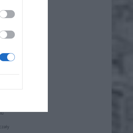
 w
ogii.
łównym
 i
. Nowa
iu
czały