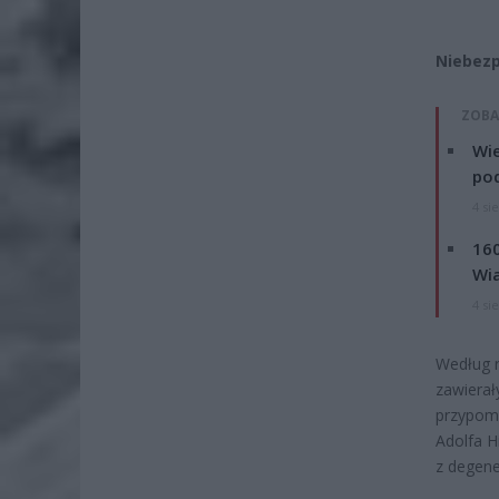
Niebezp
ZOBA
Wie
po
4 si
160
Wi
4 si
Według r
zawierał
przypomi
Adolfa H
z degener