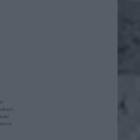
el
padkach
walić
lywood