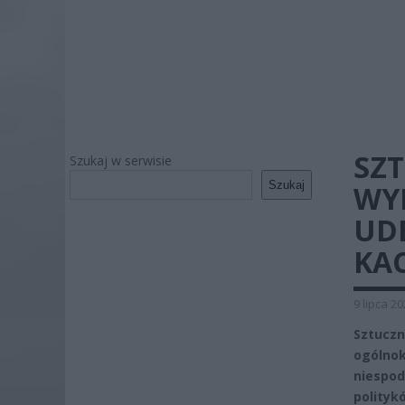
SZ
Szukaj w serwisie
Szukaj
WY
UDE
KA
9 lipca 2
Sztucz
ogólno
niespo
polityk