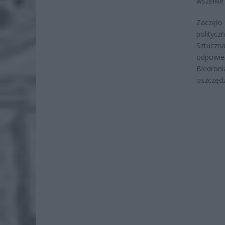
wszelkie
Zaczęło 
politycz
Sztuczna
odpowied
Biedroni
oszczędz