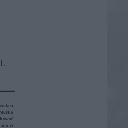
I.
wołała
 Muska
akować
okiem w