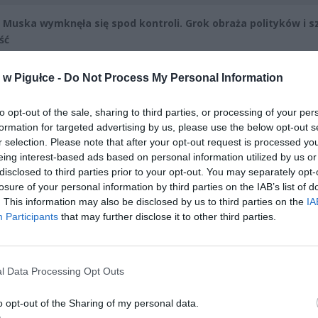
a Muska wymknęła się spod kontroli. Grok obraża polityków i s
ść
CZ RÓWNIEŻ:
w Pigułce -
Do Not Process My Personal Information
l przecenił hit do kuchni. Air fryer tańszy aż o 150 zł, a to dop
czątek
to opt-out of the sale, sharing to third parties, or processing of your per
formation for targeted advertising by us, please use the below opt-out s
erpnia 2026 16:06
r selection. Please note that after your opt-out request is processed y
eing interest-based ads based on personal information utilized by us or
niądze dla milionów polskich rodzin. ZUS wypłacił już 173 mln z
disclosed to third parties prior to your opt-out. You may separately opt-
oski wciąż można składać
losure of your personal information by third parties on the IAB’s list of
erpnia 2026 12:56
. This information may also be disclosed by us to third parties on the
IA
Participants
that may further disclose it to other third parties.
l Data Processing Opt Outs
o opt-out of the Sharing of my personal data.