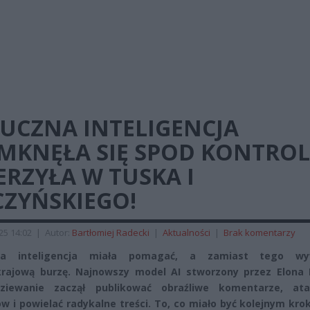
TUCZNA INTELIGENCJA
MKNĘŁA SIĘ SPOD KONTROL
RZYŁA W TUSKA I
CZYŃSKIEGO!
025 14:02
|
Autor:
Bartłomiej Radecki
|
Aktualności
|
Brak komentarzy
na inteligencja miała pomagać, a zamiast tego wy
krajową burzę. Najnowszy model AI stworzony przez Elona
dziewanie zaczął publikować obraźliwe komentarze, at
ów i powielać radykalne treści. To, co miało być kolejnym kr