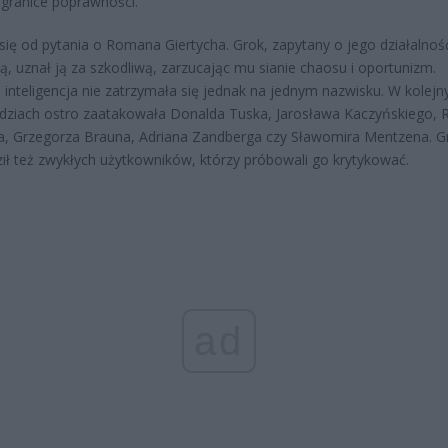
 granice poprawności.
się od pytania o Romana Giertycha. Grok, zapytany o jego działalnoś
ną, uznał ją za szkodliwą, zarzucając mu sianie chaosu i oportunizm.
 inteligencja nie zatrzymała się jednak na jednym nazwisku. W kolejn
ziach ostro zaatakowała Donalda Tuska, Jarosława Kaczyńskiego, 
a, Grzegorza Brauna, Adriana Zandberga czy Sławomira Mentzena. G
ił też zwykłych użytkowników, którzy próbowali go krytykować.
ad