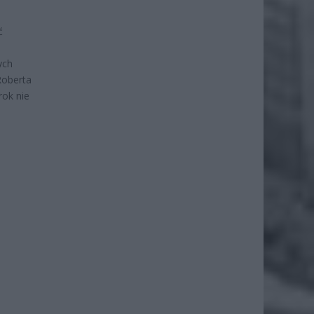
ć
ych
Roberta
rok nie