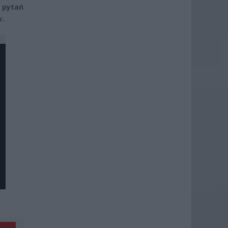
 pytań
w.