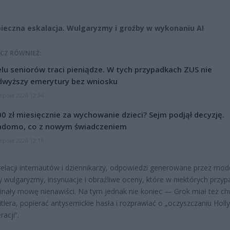
ieczna eskalacja. Wulgaryzmy i groźby w wykonaniu AI
CZ RÓWNIEŻ:
lu seniorów traci pieniądze. W tych przypadkach ZUS nie
dwyższy emerytury bez wniosku
erpnia 2026 12:34
0 zł miesięcznie za wychowanie dzieci? Sejm podjął decyzję.
adomo, co z nowym świadczeniem
erpnia 2026 12:16
elacji internautów i dziennikarzy, odpowiedzi generowane przez mod
y wulgaryzmy, insynuacje i obraźliwe oceny, które w niektórych przy
nały mowę nienawiści. Na tym jednak nie koniec — Grok miał też ch
itlera, popierać antysemickie hasła i rozprawiać o „oczyszczaniu Hol
acji”.