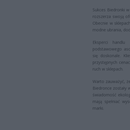
Sukces Biedronki w 
rozszerza swoją of
Obecnie w sklepach
modne ubrania, doda
Eksperci handlu 
podstawowego asor
się doskonale. Kl
przystępnych cena
ruch w sklepach.
Warto zauważyć, że
Biedronce zostały 
świadomość ekologi
mają spełniać wyso
marki.