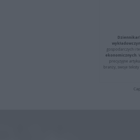
Dziennikar
wykładowczyn
gospodarczych i t
ekonomicznych
.
precyzyjne artyku
branży, swoje tekst
Cap