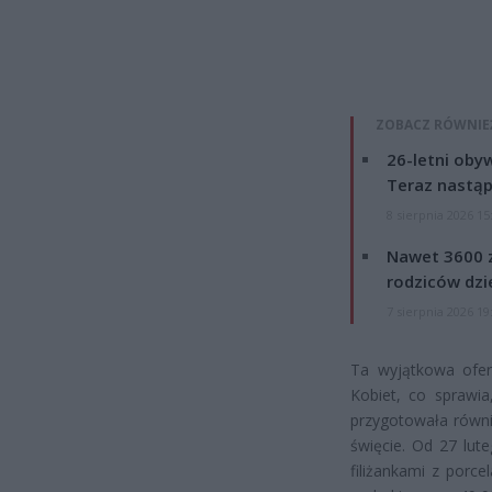
ZOBACZ RÓWNIE
26-letni obyw
Teraz nastąp
8 sierpnia 2026 15
Nawet 3600 z
rodziców dzie
7 sierpnia 2026 19
Ta wyjątkowa ofe
Kobiet, co sprawia
przygotowała równ
święcie. Od 27 lut
filiżankami z porc