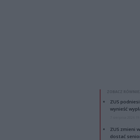
ZOBACZ RÓWNIE
ZUS podniesie
wynieść wypł
7 sierpnia 2026 19
ZUS zmieni w
dostać senio