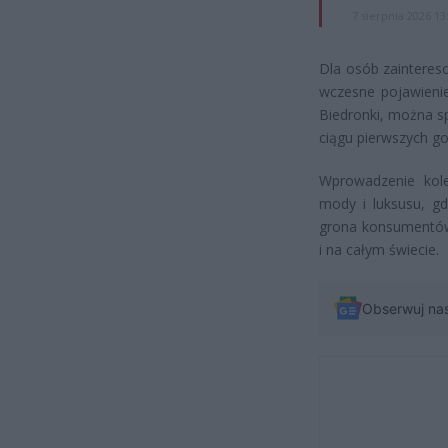
7 sierpnia 2026 13
Dla osób zaintere
wczesne pojawienie
Biedronki, można sp
ciągu pierwszych go
Wprowadzenie kolek
mody i luksusu, gd
grona konsumentów. 
i na całym świecie.
Obserwuj na