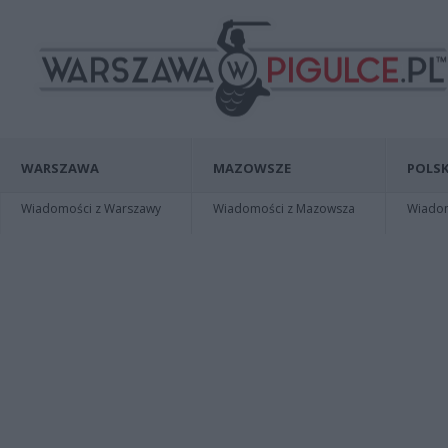
WARSZAWA
MAZOWSZE
POLSK
Wiadomości z Warszawy
Wiadomości z Mazowsza
Wiadomo