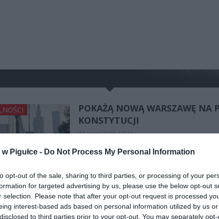
POKAŻĄ NOWĄ WARSZAWĘ NA 
LNOŚCI
KONSTYTUCJI
11 maja 2015 17:32
W czwartek na Placu Konstytucji, przy restau
w Pigułce -
Do Not Process My Personal Information
Varso Vie zostanie pokazana Nowa
Warszawa. Samochód nie tylko stylistycznie
to opt-out of the sale, sharing to third parties, or processing of your per
nawiązuje do dawnej Warszawy. Zupełnie, j
formation for targeted advertising by us, please use the below opt-out s
odnosi się niczym feniks z
r selection. Please note that after your opt-out request is processed y
eing interest-based ads based on personal information utilized by us or
CZYTAJ DAL
disclosed to third parties prior to your opt-out. You may separately opt-