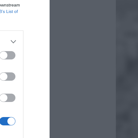
 downstream
B’s List of
W
arego
koro
 lub
EJ