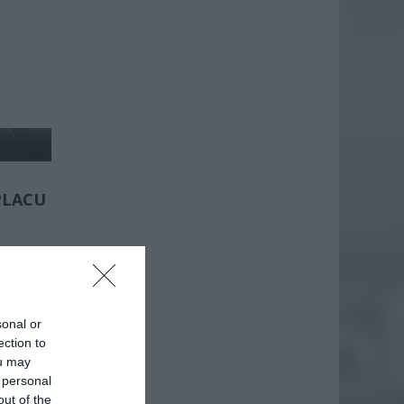
PLACU
racji
sonal or
ak
ection to
ou may
 personal
EJ
out of the