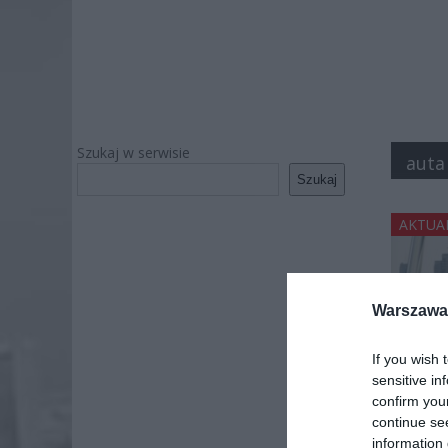
Szukaj w serwisie
auta
Szukaj
AKTUA
Warszawa 
If you wish 
sensitive in
miasto p
confirm you
continue se
information 