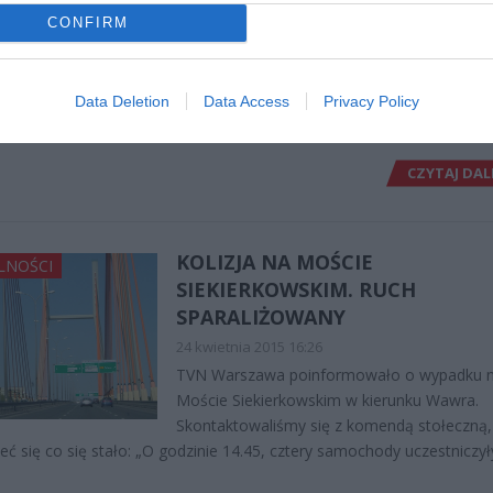
26 kwietnia 2015 15:57
CONFIRM
MotoSfera Classic zorganizowana na ul. Miń
to prawdziwe święto wszystkich fanów moto
i pierwsze tego typu wydarzenie w Warszaw
Data Deletion
Data Access
Privacy Policy
Praskiej Drukarni zorganizowano wystawę około setki
CZYTAJ DAL
KOLIZJA NA MOŚCIE
LNOŚCI
SIEKIERKOWSKIM. RUCH
SPARALIŻOWANY
24 kwietnia 2015 16:26
TVN Warszawa poinformowało o wypadku 
Moście Siekierkowskim w kierunku Wawra.
Skontaktowaliśmy się z komendą stołeczną,
eć się co się stało: „O godzinie 14.45, cztery samochody uczestniczył