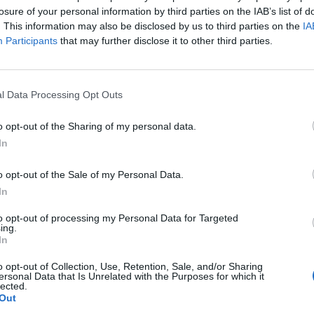
losure of your personal information by third parties on the IAB’s list of
. This information may also be disclosed by us to third parties on the
IA
Participants
that may further disclose it to other third parties.
KIEDYŚ MUZEUM, TERAZ
LNOŚCI
CMENTARZYSKO SAMOCHODÓ
[GALERIA]
l Data Processing Opt Outs
10 maja 2015 10:02
Wydaje się, że umieszczanie u nas zdjęć Sz
o opt-out of the Sharing of my personal data.
Burka zrobiło się już tradycją. Cóż zrobić, s
In
odwiedza on miejsca o których mało kto wie
o ma odwagę tam
o opt-out of the Sale of my Personal Data.
In
CZYTAJ DAL
to opt-out of processing my Personal Data for Targeted
ing.
In
MOTOSFERA CLASSIC – SETKA
o opt-out of Collection, Use, Retention, Sale, and/or Sharing
LNOŚCI
ersonal Data that Is Unrelated with the Purposes for which it
ZABYTKOWYCH AUT W JEDNYM
lected.
Out
MIEJSCU