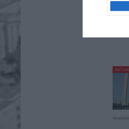
budynku 
AKTUA
dowiedzi