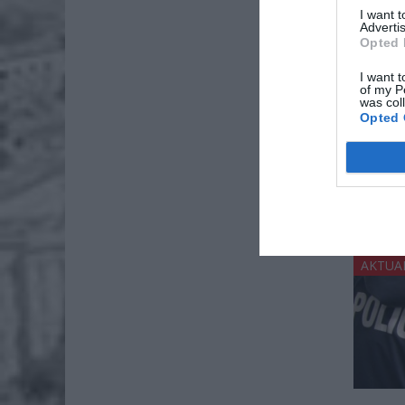
I want 
Advertis
Opted 
I want t
of my P
was col
Opted 
usłyszał
AKTUA