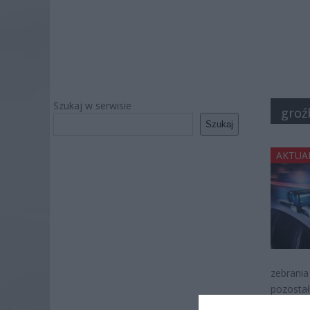
Szukaj w serwisie
groź
Szukaj
AKTUA
zebrania
pozosta