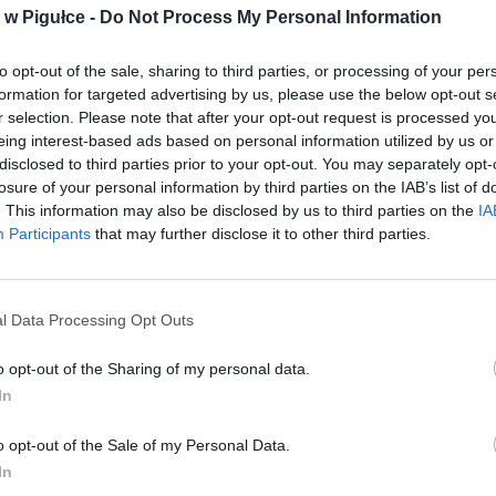
w Pigułce -
Do Not Process My Personal Information
CZYTAJ DAL
to opt-out of the sale, sharing to third parties, or processing of your per
formation for targeted advertising by us, please use the below opt-out s
ZNĘCAŁ SIĘ NAD SWOJĄ BABCIĄ
LNOŚCI
r selection. Please note that after your opt-out request is processed y
"GROZIŁ 79-LETNIEJ KOBIECIE
eing interest-based ads based on personal information utilized by us or
disclosed to third parties prior to your opt-out. You may separately opt-
ŚMIERCIĄ PRZYKŁADAJĄC JEJ N
losure of your personal information by third parties on the IAB’s list of
GARDŁA"
. This information may also be disclosed by us to third parties on the
IA
30 sierpnia 2015 11:50
Participants
that may further disclose it to other third parties.
Policjanci z Wilanowa zatrzymali 21-letniego
Sylwestra Ć., który od dłuższego czasu znęca
ną babcią. Mężczyzna groził 79-letniej kobiecie śmiercią przykładając
l Data Processing Opt Outs
a. Próbował też
o opt-out of the Sharing of my personal data.
CZYTAJ DAL
In
o opt-out of the Sale of my Personal Data.
In
GROZIŁ BYŁEJ ŻONIE POZBAWI
LNOŚCI