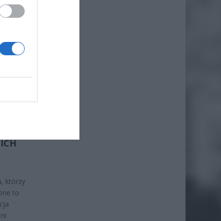
AŁ
o
EJ
 ICH
, którzy
one to
cja
ni