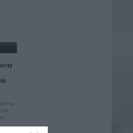
OWYM
ĄŁ
yło się
czas
ić