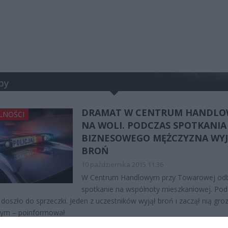
by
DRAMAT W CENTRUM HANDL
LNOŚCI
NA WOLI. PODCZAS SPOTKANIA
BIZNESOWEGO MĘŻCZYZNA WYJ
BROŃ
10 października 2015 11:36
W Centrum Handlowym przy Towarowej odb
spotkanie na wspólnoty mieszkaniowej. Pod
 doszło do sprzeczki. Jeden z uczestników wyjął broń i zaczął nią groz
łym – poinformował