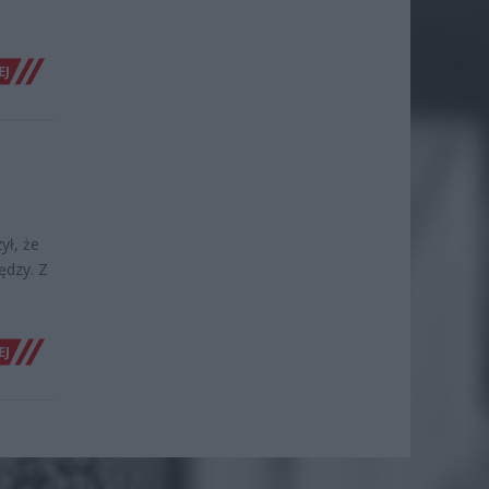
EJ
ył, że
ędzy. Z
EJ