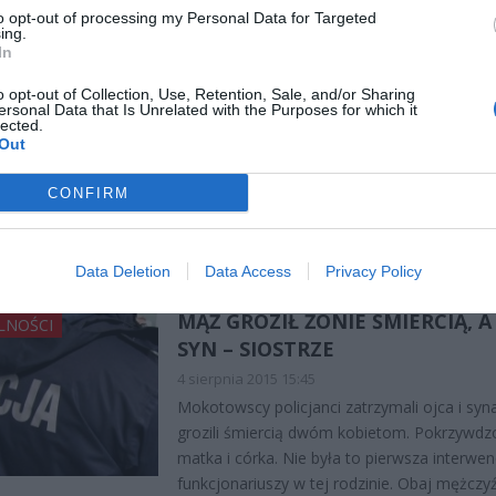
ŻYCIA… TERAZ BĘDZIE SIĘ MUSI
to opt-out of processing my Personal Data for Targeted
ing.
WYPROWADZIĆ
In
29 sierpnia 2015 08:17
o opt-out of Collection, Use, Retention, Sale, and/or Sharing
Policjanci z Mokotowa zatrzymali 42-letnieg
ersonal Data that Is Unrelated with the Purposes for which it
Dariusza K., po tym jak groził byłej żonie
lected.
Out
pozbawieniem życia i wyzywał ją. Dariusz K.
 zarzuty kierowania gróźb karalnych. Ma stawiać się
CONFIRM
CZYTAJ DAL
Data Deletion
Data Access
Privacy Policy
MĄŻ GROZIŁ ŻONIE ŚMIERCIĄ, A
LNOŚCI
SYN – SIOSTRZE
4 sierpnia 2015 15:45
Mokotowscy policjanci zatrzymali ojca i syna
grozili śmiercią dwóm kobietom. Pokrzywdz
matka i córka. Nie była to pierwsza interwen
funkcjonariuszy w tej rodzinie. Obaj mężczyź