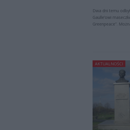
Dwa dni temu odbyła
Gaulle’owi maseczk
Greenpeace”. Można
AKTUALNOŚCI