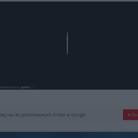
Play
aj nas do preferowanych źródeł w Google
Do