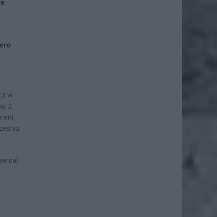
że
iero
ji w
ay 2
ement
ześniu
niemal