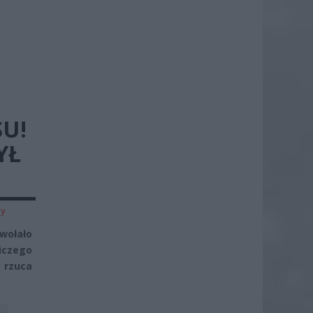
U!
YŁ
zy
wołało
iczego
e rzuca