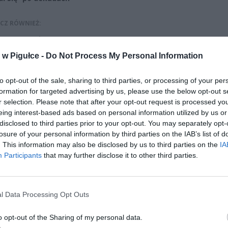
CZ RÓWNIEŻ:
et 3600 zł miesięcznie zamiast 800+. Nowa propozycja dla
ziców dzieci do 3. roku życia
w Pigułce -
Do Not Process My Personal Information
erpnia 2026 19:29
to opt-out of the sale, sharing to third parties, or processing of your per
 podniesie próg 500 plus dla seniorów. Policzyliśmy, ile może
formation for targeted advertising by us, please use the below opt-out s
ieść wypłata przy emeryturze od 2200 do 2700 zł
r selection. Please note that after your opt-out request is processed y
erpnia 2026 19:14
eing interest-based ads based on personal information utilized by us or
disclosed to third parties prior to your opt-out. You may separately opt-
losure of your personal information by third parties on the IAB’s list of
. This information may also be disclosed by us to third parties on the
IA
Participants
that may further disclose it to other third parties.
l Data Processing Opt Outs
ad
o opt-out of the Sharing of my personal data.