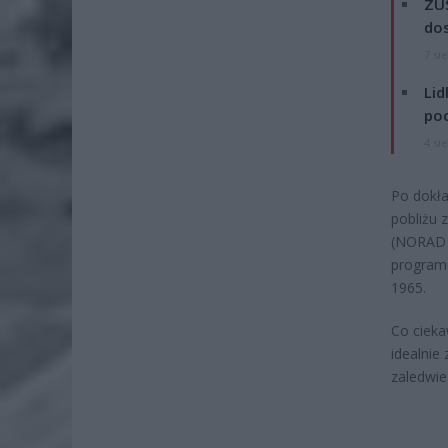
ZUS
dos
7 si
Lid
po
4 si
Po dokła
pobliżu 
(NORAD I
programu
1965.
Co cieka
idealnie
zaledwie