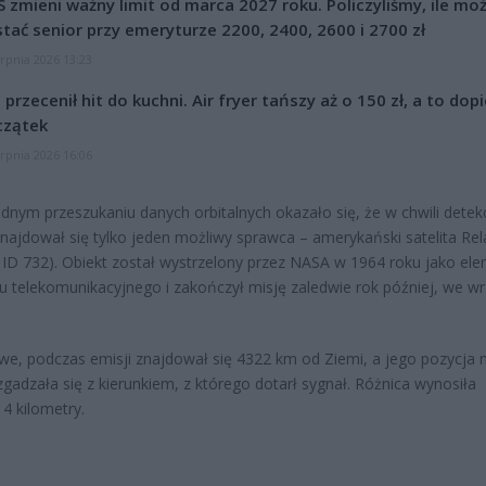
 zmieni ważny limit od marca 2027 roku. Policzyliśmy, ile mo
tać senior przy emeryturze 2200, 2400, 2600 i 2700 zł
erpnia 2026 13:23
l przecenił hit do kuchni. Air fryer tańszy aż o 150 zł, a to dop
czątek
erpnia 2026 16:06
dnym przeszukaniu danych orbitalnych okazało się, że w chwili detekc
znajdował się tylko jeden możliwy sprawca – amerykański satelita Rel
D 732). Obiekt został wystrzelony przez NASA w 1964 roku jako el
 telekomunikacyjnego i zakończył misję zaledwie rok później, we wr
we, podczas emisji znajdował się 4322 km od Ziemi, a jego pozycja 
 zgadzała się z kierunkiem, z którego dotarł sygnał. Różnica wynosiła
 4 kilometry.