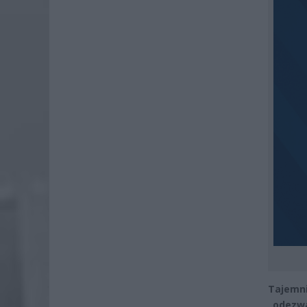
Tajemni
„odezwa