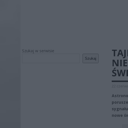
TA
Szukaj w serwisie
Szukaj
NI
ŚW
22 czerwc
Astron
porusz
sygnału
nowe świ