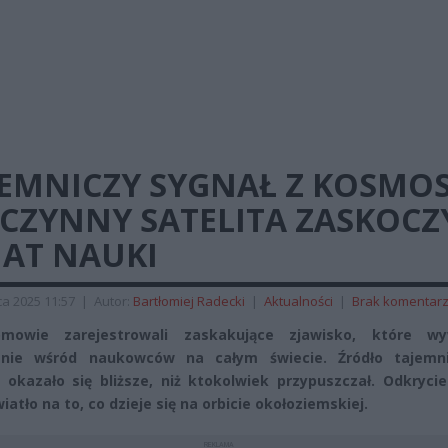
JEMNICZY SYGNAŁ Z KOSMOS
ECZYNNY SATELITA ZASKOCZ
IAT NAUKI
a 2025 11:57
|
Autor:
Bartłomiej Radecki
|
Aktualności
|
Brak komentar
omowie zarejestrowali zaskakujące zjawisko, które wy
enie wśród naukowców na całym świecie. Źródło tajemn
 okazało się bliższe, niż ktokolwiek przypuszczał. Odkryci
atło na to, co dzieje się na orbicie okołoziemskiej.
REKLAMA