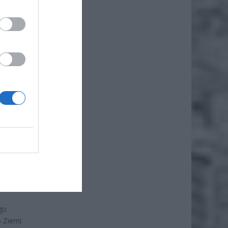
owo
nak
tre
und.
wo
ko
ego
 Ziemi.