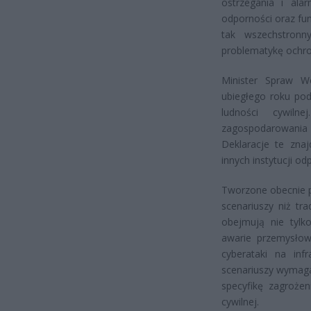
ostrzegania i ala
odporności oraz fu
tak wszechstronn
problematykę ochron
Minister Spraw We
ubiegłego roku pod
ludności cywiln
zagospodarowania m
Deklaracje te znaj
innych instytucji o
Tworzone obecnie p
scenariuszy niż tr
obejmują nie tylko
awarie przemysłowe
cyberataki na inf
scenariuszy wymaga
specyfikę zagrożen
cywilnej.