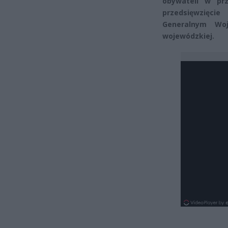
obywateli w pr
przedsięwzięci
Generalnym Woj
wojewódzkiej.