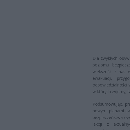
Dla zwykłych obywa
poziomu bezpiecz
większość z nas 
ewakuacji, przyg
odpowiedzialności
w których żyjemy, t
Podsumowując, pr
nowymi planami ewa
bezpieczeństwa cyw
lekcji z aktualn