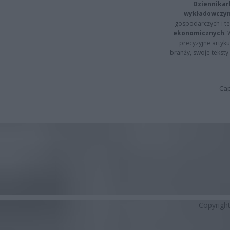
Dziennikar
wykładowczyn
gospodarczych i t
ekonomicznych
.
precyzyjne artyku
branży, swoje tekst
Cap
Copyrigh