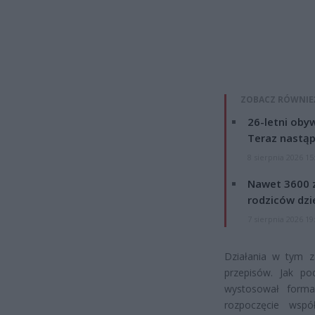
ZOBACZ RÓWNIE
26-letni obyw
Teraz nastąp
8 sierpnia 2026 15
Nawet 3600 z
rodziców dzie
7 sierpnia 2026 19
Działania w tym z
przepisów. Jak po
wystosował form
rozpoczęcie wspó