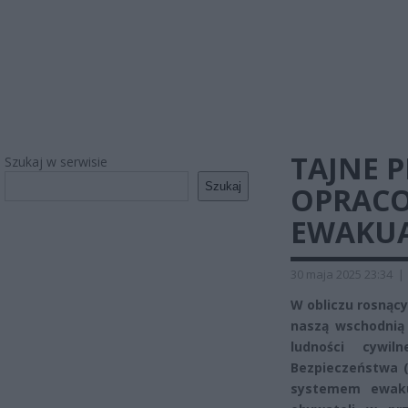
TAJNE 
Szukaj w serwisie
Szukaj
OPRACO
EWAKUA
30 maja 2025 23:34
|
W obliczu rosnący
naszą wschodnią 
ludności cywi
Bezpieczeństwa 
systemem ewaku