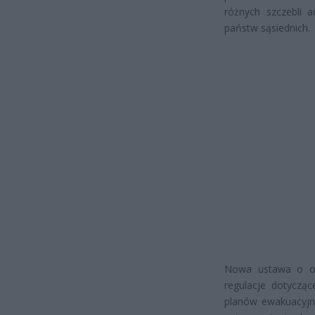
różnych szczebli a
państw sąsiednich.
Nowa ustawa o oc
regulacje dotyczą
planów ewakuacyjn