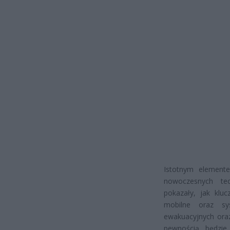
Istotnym element
nowoczesnych tec
pokazały, jak klu
mobilne oraz sy
ewakuacyjnych oraz 
pewnością będzie 