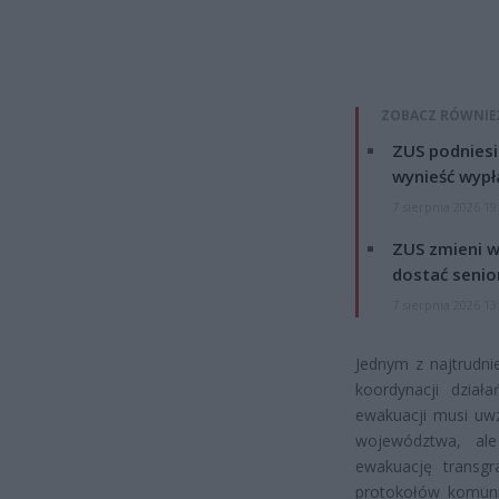
ZOBACZ RÓWNIE
ZUS podniesie
wynieść wypł
7 sierpnia 2026 19
ZUS zmieni w
dostać senio
7 sierpnia 2026 13
Jednym z najtrudni
koordynacji dział
ewakuacji musi uwz
województwa, ale
ewakuację transgr
protokołów komunik