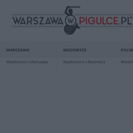
WARSZAWA
MAZOWSZE
POLSK
Wiadomości z Warszawy
Wiadomości z Mazowsza
Wiadomo