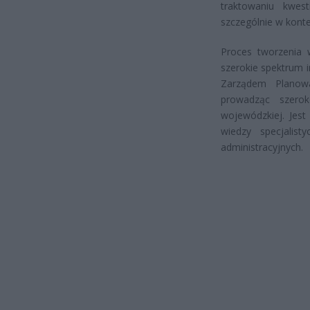
traktowaniu kwest
szczególnie w kont
Proces tworzenia 
szerokie spektrum i
Zarządem Planowa
prowadząc szeroko
wojewódzkiej. Jes
wiedzy specjalist
administracyjnych.