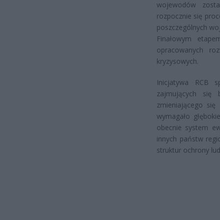
wojewodów zostan
rozpocznie się pro
poszczególnych woj
Finałowym etapem
opracowanych roz
kryzysowych.
Inicjatywa RCB 
zajmujących się 
zmieniającego się 
wymagało głębokie
obecnie system ew
innych państw regi
struktur ochrony lud