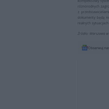
kompleksowy system
różnorodnych zagro
z przedstawicielam
dokumenty będą nie
realnych sytuacjach
Źródło: Warszawa w P
Obserwuj na