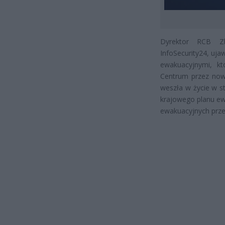
Dyrektor RCB Z
InfoSecurity24, uj
ewakuacyjnymi, kt
Centrum przez nową
weszła w życie w s
krajowego planu ew
ewakuacyjnych prz