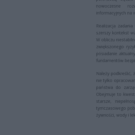
nowoczesne roz
informacyjnych na w
Realizacja zadani
szerszy kontekst w
W obliczu niestabil
zwiększonego ryzy
posiadanie aktualn
fundamentów bezp
Należy podkreślić,
nie tylko opracowa
państwa do zarząd
Obejmuje to kwesti
starsze, niepełno
tymczasowego poby
żywności, wody i l