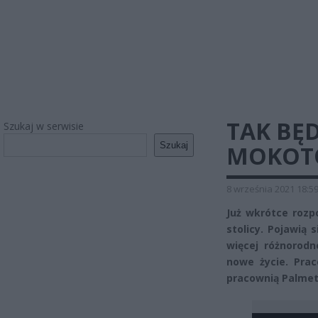
TAK BĘ
Szukaj w serwisie
Szukaj
MOKOTO
8 września 2021 18:5
Już wkrótce rozp
stolicy. Pojawią
więcej różnorodn
nowe życie. Pra
pracownią Palmet