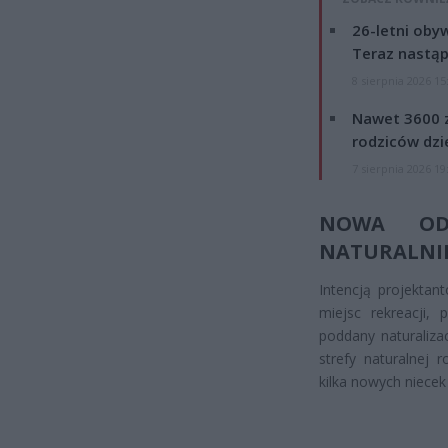
26-letni obyw
Teraz nastąp
8 sierpnia 2026 15
Nawet 3600 z
rodziców dzie
7 sierpnia 2026 19
NOWA OD
NATURALNIE
Intencją projektan
miejsc rekreacji,
poddany naturaliza
strefy naturalnej 
kilka nowych niecek