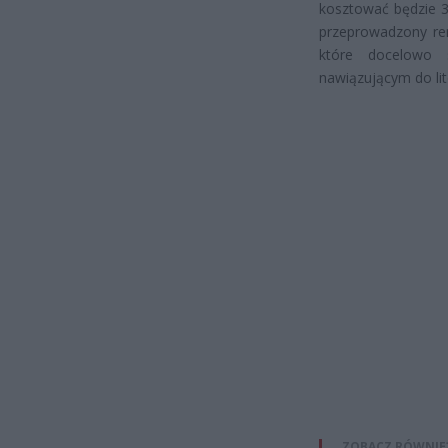
kosztować będzie 3
przeprowadzony re
które docelowo s
nawiązującym do lit
ZOBACZ RÓWNIE