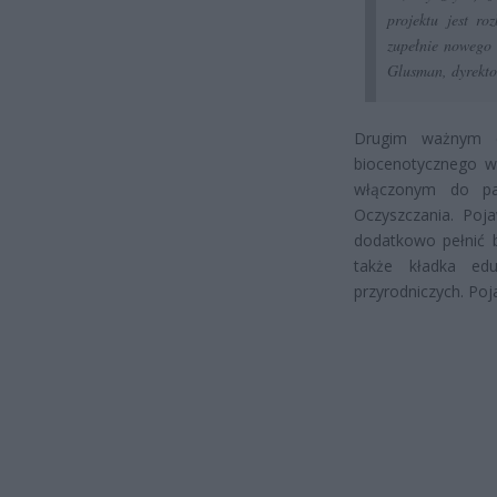
projektu jest r
zupełnie nowego 
Glusman, dyrekto
Drugim ważnym el
biocenotycznego w
włączonym do par
Oczyszczania. Poja
dodatkowo pełnić b
także kładka edu
przyrodniczych. Poj