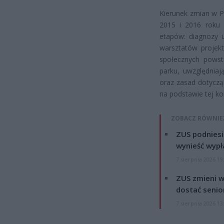
Kierunek zmian w P
2015 i 2016 roku o
etapów: diagnozy 
warsztatów projekt
społecznych powst
parku, uwzględniają
oraz zasad dotyczą
na podstawie tej ko
ZOBACZ RÓWNIE
ZUS podniesie
wynieść wypł
7 sierpnia 2026 19
ZUS zmieni w
dostać senio
7 sierpnia 2026 13