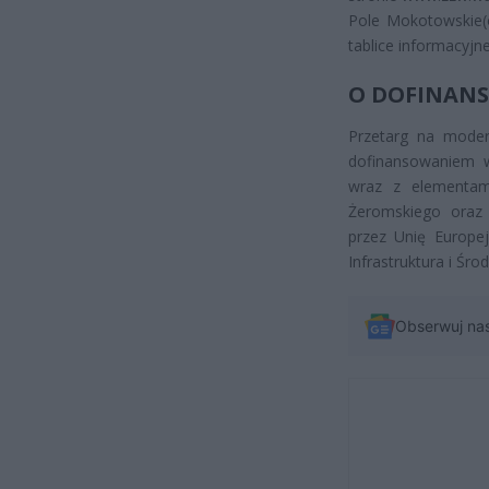
Pole Mokotowskie
tablice informacyjne
O DOFINAN
Przetarg na moder
dofinansowaniem w
wraz z elementam
Żeromskiego oraz
przez Unię Europe
Infrastruktura i Śr
Obserwuj na