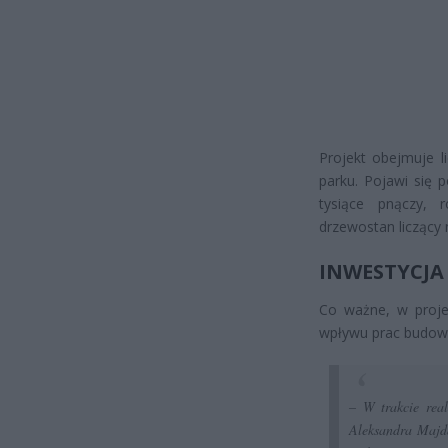
Projekt obejmuje l
parku. Pojawi się p
tysiące pnączy, 
drzewostan liczący 
INWESTYCJA 
Co ważne, w projek
wpływu prac budowl
– W trakcie real
Aleksandra Majda