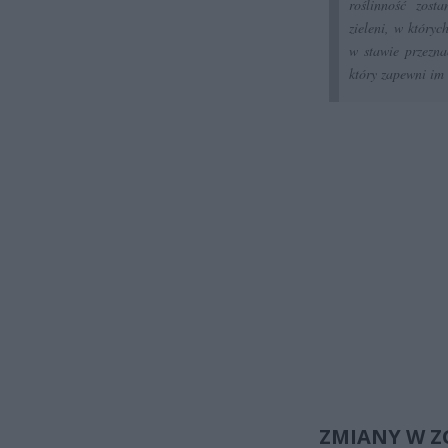
roślinność zost
zieleni, w który
w stawie przezna
który zapewni im
ZMIANY W Z