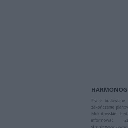
HARMONOG
Prace budowlane r
zakończenie planow
Mokotowskie będzi
informować 
stronie www.zzw.wa