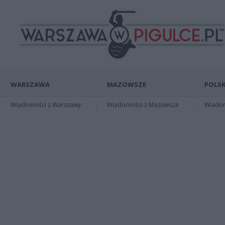
WARSZAWA
MAZOWSZE
POLSK
Wiadomości z Warszawy
Wiadomości z Mazowsza
Wiadomo