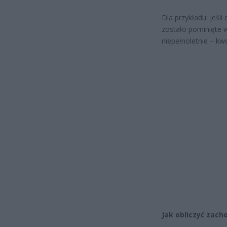
Dla przykładu: jeśl
zostało pominięte w
niepełnoletnie – kwo
Jak obliczyć zach