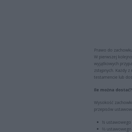
Prawo do zachowku 
W pierwszej kolejnoś
wyjątkowych przypad
zstępnych. Każdy z 
testamencie lub dos
Ile można dostać?
Wysokość zachowku 
przepisów ustawowy
½ ustawowego ud
⅔ ustawowego ud