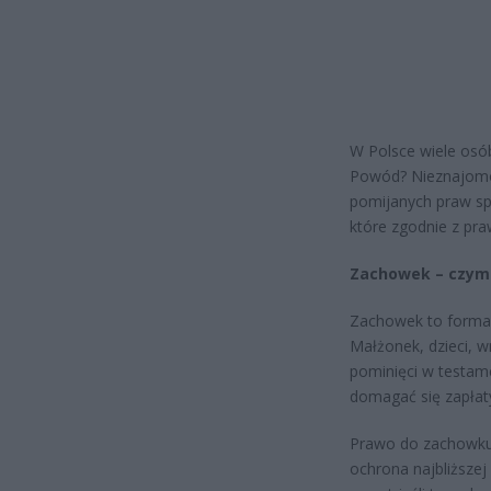
W Polsce wiele osób 
Powód? Nieznajomoś
pomijanych praw sp
które zgodnie z pra
Zachowek – czym
Zachowek to forma 
Małżonek, dzieci, wn
pominięci w testame
domagać się zapłat
Prawo do zachowku r
ochrona najbliższe