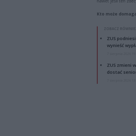
nawet jeśli ten zde
Kto może domagać
ZOBACZ RÓWNIE
ZUS podniesie
wynieść wypł
7 sierpnia 2026 19
ZUS zmieni w
dostać senio
7 sierpnia 2026 13