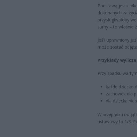
Podstawą jest całk
dokonanych za życia
przysługiwałoby wed
sumy – to właśnie 
Jeśli uprawniony ju
może zostać odjęt
Przykłady wylicze
Przy spadku wartym 3
każde dziecko dz
zachowek dla pe
dla dziecka nie
W przypadku majątku
ustawowy to 1/3. P