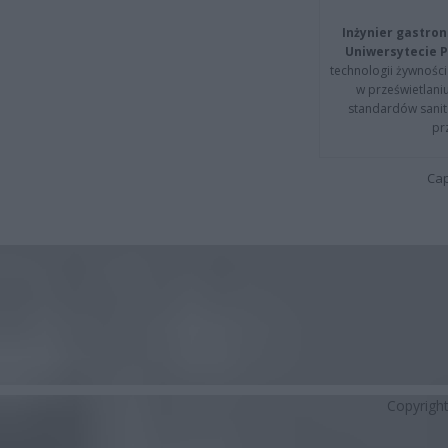
Inżynier gastron
Uniwersytecie P
technologii żywności 
w prześwietlani
standardów sanita
pr
Cap
Copyrigh