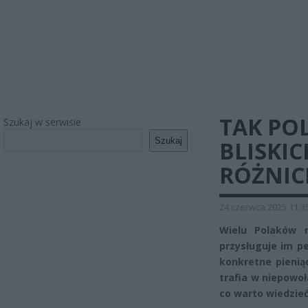
TAK PO
Szukaj w serwisie
Szukaj
BLISKIC
RÓŻNIC
24 czerwca 2025 11:3
Wielu Polaków n
przysługuje im p
konkretne pienią
trafia w niepowoł
co warto wiedzieć,