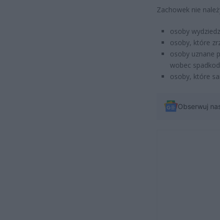
Zachowek nie należ
osoby wydziedz
osoby, które zrz
osoby uznane p
wobec spadkod
osoby, które sa
Obserwuj na