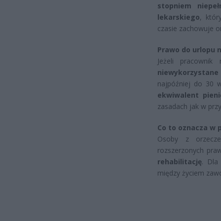
stopniem niepeł
lekarskiego
, któ
czasie zachowuje o
Prawo do urlopu 
Jeżeli pracownik
niewykorzystane
najpóźniej do 30 
ekwiwalent pieni
zasadach jak w prz
Co to oznacza w 
Osoby z orzecze
rozszerzonych pra
rehabilitację
. Dla
między życiem zaw