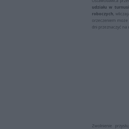
Ustawodawca przew
udziału w turnus
roboczych
, wlicz
orzeczeniem może np
dni przeznaczyć na u
Zwolnienie przys