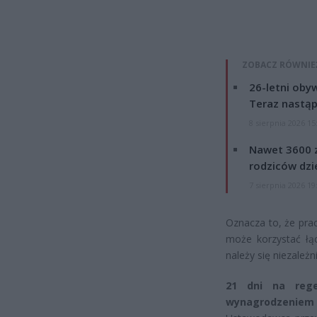
ZOBACZ RÓWNIE
26-letni obyw
Teraz nastąp
8 sierpnia 2026 15
Nawet 3600 z
rodziców dzie
7 sierpnia 2026 19
Oznacza to, że pra
może korzystać łą
należy się niezależ
21 dni na rege
wynagrodzeniem