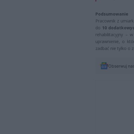
Podsumowanie
Pracownik z umiar
do
10 dodatkowyc
rehabilitacyjny –
uprawnienie, o kt
zadbać nie tylko o z
Obserwuj na