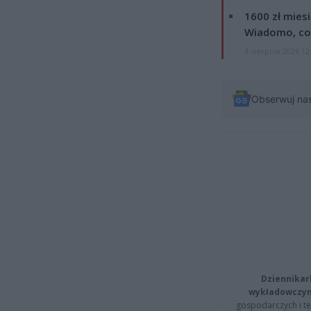
1600 zł mies
Wiadomo, co
4 sierpnia 2026 12
Obserwuj na
Dziennikar
wykładowczyn
gospodarczych i t