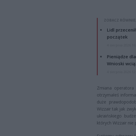
ZOBACZ RÓWNIE
Lidl przeceni
początek
4 sierpnia 2026 16
Pieniądze dla
Wnioski wcią
4 sierpnia 2026 12
Zmiana operatora 
otrzymałeś informac
duże prawdopodobi
Wizzair tak jak zwy
ukraińskiego budż
których Wizzair nie 
Systemy odprawy W