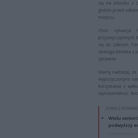
się na lotnisku z
godzin przed odlote
miejscu.
Choć sytuacja 
przyzwyczajonych d
się do zaleceń. Pa
obsługa lotniska z 
sprawnie.
Mamy nadzieję, że 
wypożyczonymi sam
korzystania z apli
wyrozumiałość. Bez
ZOBACZ RÓWNIE
Wielu senior
podwyższy e
4 sierpnia 2026 12