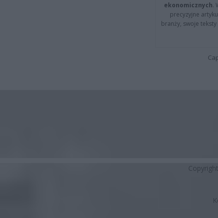
ekonomicznych
.
precyzyjne artyku
branży, swoje tekst
Cap
Copyrigh
K