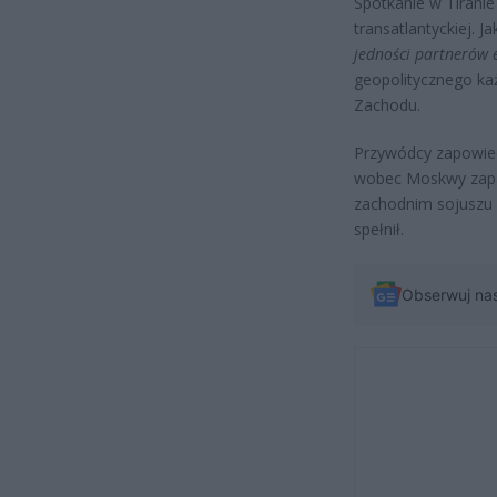
Spotkanie w Tirani
transatlantyckiej. J
jedności partnerów 
geopolitycznego ka
Zachodu.
Przywódcy zapowiedz
wobec Moskwy zapadn
zachodnim sojuszu –
spełnił.
Obserwuj na