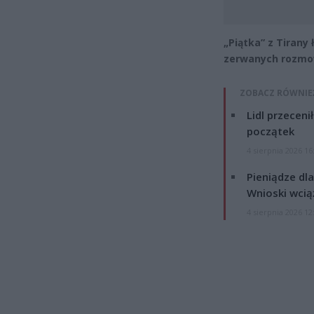
„Piątka” z Tirany
zerwanych rozmo
ZOBACZ RÓWNIE
Lidl przeceni
początek
4 sierpnia 2026 16
Pieniądze dla
Wnioski wcią
4 sierpnia 2026 12