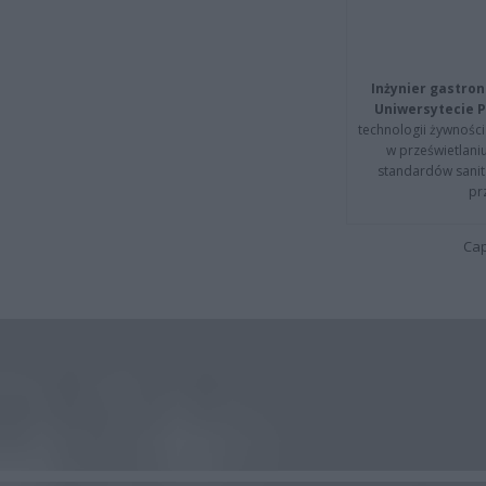
Inżynier gastron
Uniwersytecie P
technologii żywności 
w prześwietlani
standardów sanita
pr
Cap