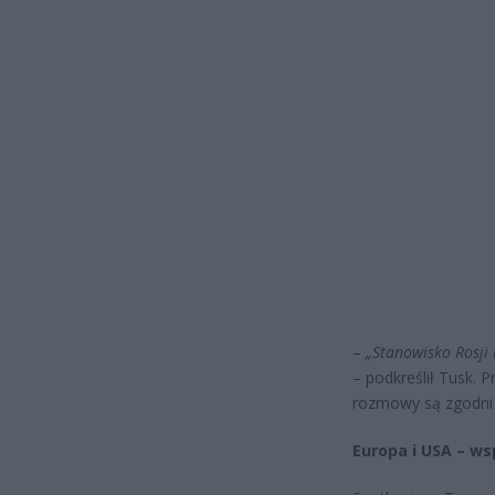
–
„Stanowisko Rosji b
– podkreślił Tusk. P
rozmowy są zgodni 
Europa i USA – ws