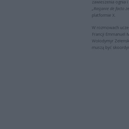
zawieszenia ognia i 
„Rosjanie de facto z
platformie X.
W rozmowach uczestn
Francji Emmanuel M
Wołodymyr Zełenski.
muszą być skoordy