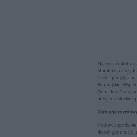
Napięcie wokół woj
Stambule między Ro
Tusk – podjęli pilne
Europejskiej Wspóln
Donaldem Trumpem. 
presję na Moskwę po
Zerwane rozmowy 
Piątkowe spotkanie 
dwóch godzinach. J