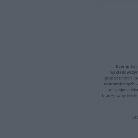
Dziennikar
wykładowczyn
gospodarczych i t
ekonomicznych
.
precyzyjne artyku
branży, swoje tekst
Cap