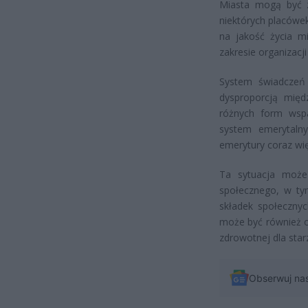
Miasta mogą być zm
niektórych placówek
na jakość życia 
zakresie organizacj
System świadczeń
dysproporcją międ
różnych form wspa
system emerytalny
emerytury coraz wię
Ta sytuacja może
społecznego, w ty
składek społecznyc
może być również o
zdrowotnej dla star
Obserwuj na