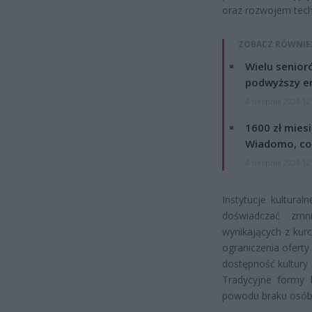
oraz rozwojem tech
ZOBACZ RÓWNIE
Wielu senior
podwyższy e
4 sierpnia 2026 12
1600 zł mies
Wiadomo, co
4 sierpnia 2026 12
Instytucje kultural
doświadczać zmni
wynikających z kur
ograniczenia oferty 
dostępność kultury
Tradycyjne formy 
powodu braku osób 