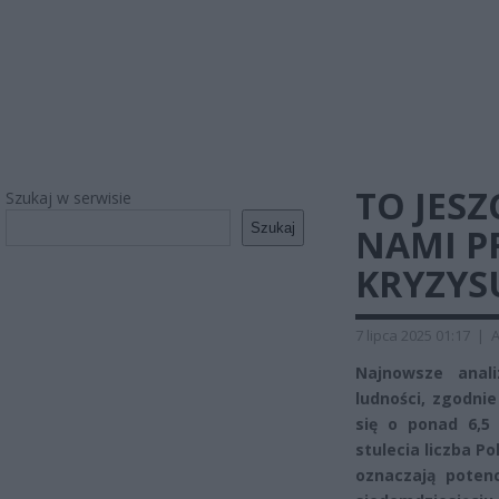
TO JESZ
Szukaj w serwisie
Szukaj
NAMI P
KRYZYS
7 lipca 2025 01:17
|
A
Najnowsze anali
ludności, zgodni
się o ponad 6,
stulecia liczba P
oznaczają poten