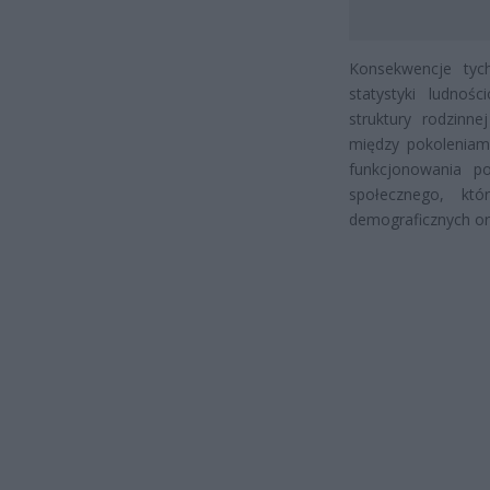
Konsekwencje tyc
statystyki ludnoś
struktury rodzinn
między pokoleniam
funkcjonowania po
społecznego, któ
demograficznych or