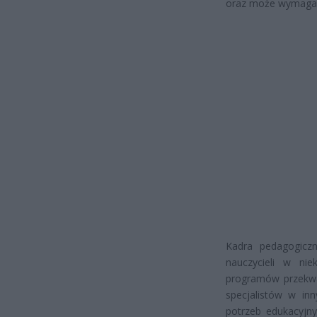
oraz może wymagać z
Kadra pedagogicz
nauczycieli w ni
programów przekwal
specjalistów w inn
potrzeb edukacyjn