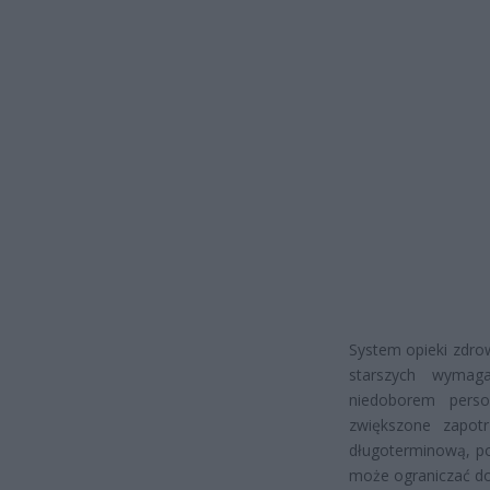
System opieki zdro
starszych wymaga
niedoborem perso
zwiększone zapotr
długoterminową, po
może ograniczać d