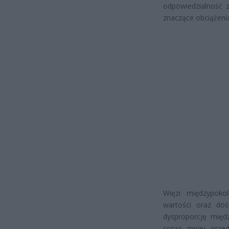
odpowiedzialność 
znaczące obciążeni
Więzi międzypokol
wartości oraz do
dysproporcję międ
coraz mniej przed