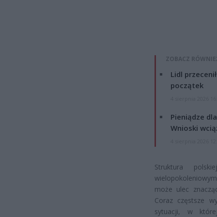
ZOBACZ RÓWNIE
Lidl przeceni
początek
4 sierpnia 2026 16
Pieniądze dla
Wnioski wcią
4 sierpnia 2026 12
Struktura polsk
wielopokoleniowym
może ulec znacząc
Coraz częstsze w
sytuacji, w któr