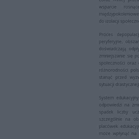
wsparcie rosną
międzypokoleniowe
do izolacji społecz
Proces depopulac
peryferyjne, obsza
doświadczają odpł
zmniejszanie się p
społeczności oraz e
różnorodności pol
stanąć przed wyzw
sytuacji drastyczne
System edukacyjny
odpowiedzi na zmni
spadek liczby uc
szczególnie na obs
placówek edukacyj
może wpłynąć na d