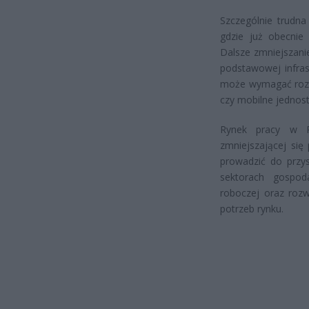
Szczególnie trudna
gdzie już obecnie 
Dalsze zmniejszani
podstawowej infras
może wymagać rozwo
czy mobilne jednos
Rynek pracy w P
zmniejszającej si
prowadzić do przys
sektorach gospoda
roboczej oraz roz
potrzeb rynku.