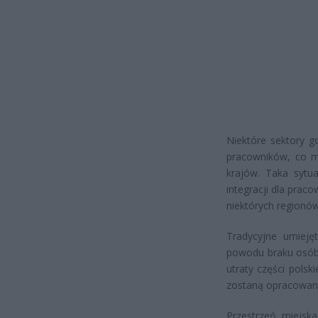
Niektóre sektory g
pracowników, co mo
krajów. Taka syt
integracji dla pra
niektórych regionów
Tradycyjne umiej
powodu braku osób
utraty części pols
zostaną opracowane
Przestrzeń miejs