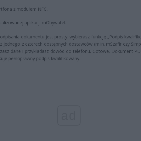
tfona z modułem NFC,
ualizowanej aplikacji mObywatel.
odpisania dokumentu jest prosty: wybierasz funkcję „Podpis kwalifik
z jednego z czterech dostępnych dostawców (m.in. mSzafir czy Simpl
dzasz dane i przykładasz dowód do telefonu. Gotowe. Dokument PD
uje pełnoprawny podpis kwalifikowany.
ad