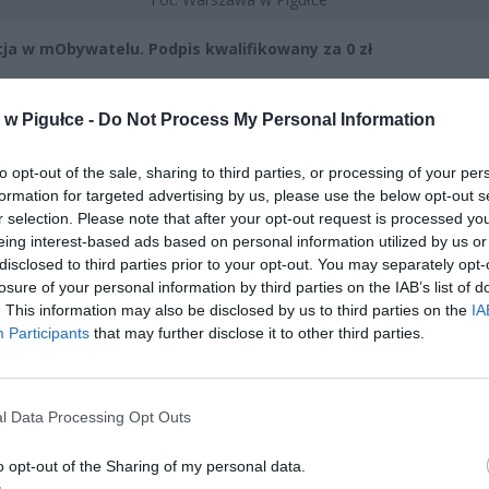
ja w mObywatelu. Podpis kwalifikowany za 0 zł
CZ RÓWNIEŻ:
w Pigułce -
Do Not Process My Personal Information
et 3600 zł miesięcznie zamiast 800+. Nowa propozycja dla
ziców dzieci do 3. roku życia
to opt-out of the sale, sharing to third parties, or processing of your per
erpnia 2026 19:29
formation for targeted advertising by us, please use the below opt-out s
r selection. Please note that after your opt-out request is processed y
 podniesie próg 500 plus dla seniorów. Policzyliśmy, ile może
eing interest-based ads based on personal information utilized by us or
ieść wypłata przy emeryturze od 2200 do 2700 zł
disclosed to third parties prior to your opt-out. You may separately opt-
losure of your personal information by third parties on the IAB’s list of
erpnia 2026 19:14
. This information may also be disclosed by us to third parties on the
IA
Participants
that may further disclose it to other third parties.
l Data Processing Opt Outs
o opt-out of the Sharing of my personal data.