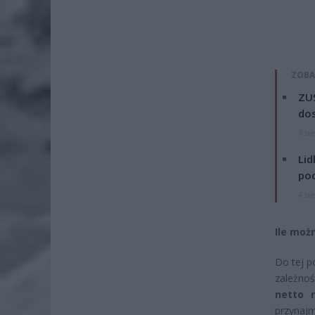
ZOBA
ZUS
dos
7 si
Lid
po
4 si
Ile moż
Do tej p
zależnoś
netto r
przynajm