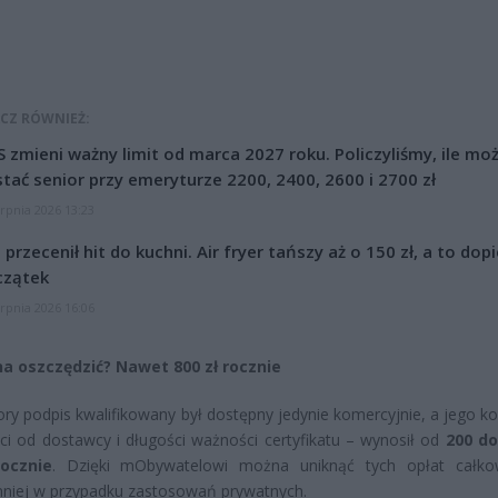
CZ RÓWNIEŻ:
 zmieni ważny limit od marca 2027 roku. Policzyliśmy, ile mo
tać senior przy emeryturze 2200, 2400, 2600 i 2700 zł
erpnia 2026 13:23
l przecenił hit do kuchni. Air fryer tańszy aż o 150 zł, a to dop
czątek
erpnia 2026 16:06
na oszczędzić? Nawet 800 zł rocznie
ory podpis kwalifikowany był dostępny jedynie komercyjnie, a jego ko
ci od dostawcy i długości ważności certyfikatu – wynosił od
200 do
ocznie
. Dzięki mObywatelowi można uniknąć tych opłat całko
niej w przypadku zastosowań prywatnych.