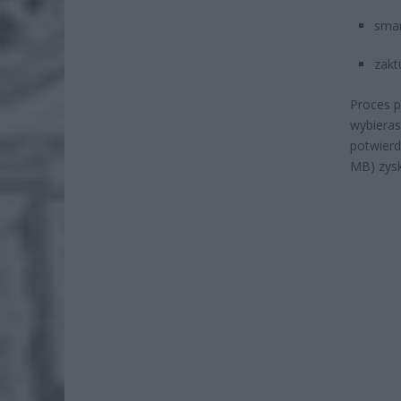
smar
zakt
Proces p
wybieras
potwier
MB) zysk