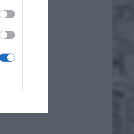
 podpis
 podpis
umenty
entów