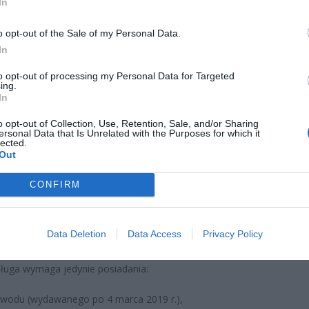
ad
In
o opt-out of the Sale of my Personal Data.
In
to opt-out of processing my Personal Data for Targeted
ing.
In
rstwo Cyfryzacji udostępniło nową usługę w aplikacji mObywatel:
o opt-out of Collection, Use, Retention, Sale, and/or Sharing
kowany, czyli taki, który ma dokładnie taką samą moc prawną jak
ersonal Data that Is Unrelated with the Purposes for which it
lected.
ęczny. Można nim podpisać umowę najmu, sprzedaży auta, dok
Out
 czy inne ważne pliki. Co ważne – za darmo.
CONFIRM
ełnoletni użytkownik aplikacji może podpisać do
5 dokum
znie
bez opłat. Dotąd taki podpis kosztował nawet 800 zł rocznie.
Data Deletion
Data Access
Privacy Policy
działa w praktyce?
ługa wymaga jedynie posiadania:
wodu (wydawanego po 4 marca 2019 r.),