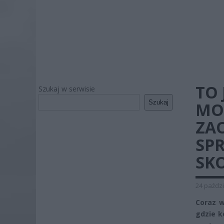
TO 
Szukaj w serwisie
Szukaj
MO
ZAO
SPR
SK
24 paździ
Coraz w
gdzie k