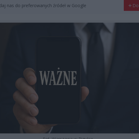
aj nas do preferowanych źródeł w Google
Do
Fot. Warszawa w Pigułce