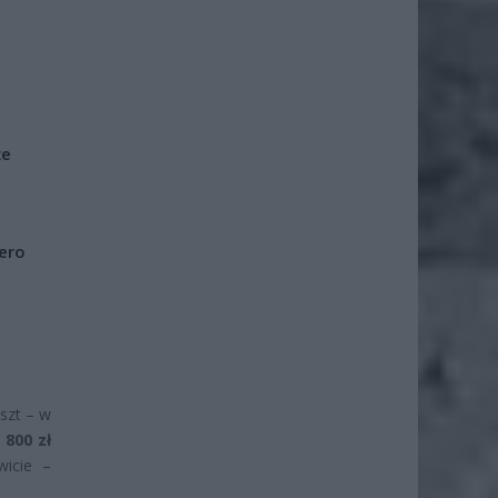
że
iero
szt – w
 800 zł
wicie –