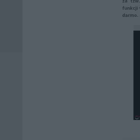
za tzw.
funkcji
darmo.