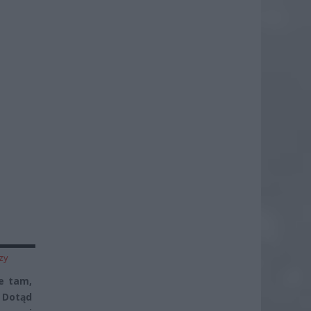
zy
e tam,
. Dotąd