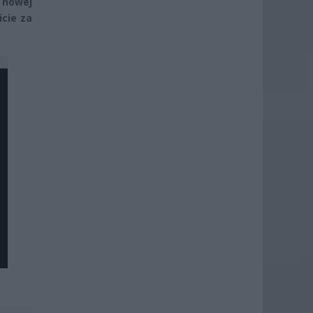
 nowej
icie za