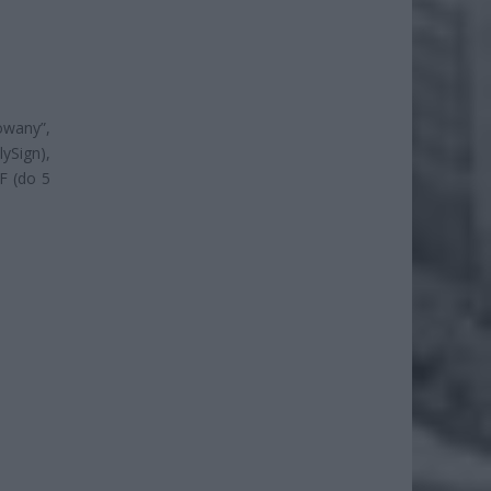
owany”,
ySign),
F (do 5