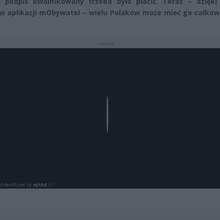
 podpis kwalifikowany trzeba było płacić. Teraz – dzięki
 w aplikacji mObywatel – wielu Polaków może mieć go całkow
REKLAMA
Play