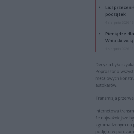
Lidl przeceni
początek
4 sierpnia 2026 16
Pieniądze dla
Wnioski wcią
4 sierpnia 2026 12
Decyzja była szybk
Poproszono wszystki
metalowych konstruk
autokarów.
Transmisja przerwa
Internetowa transmi
że najważniejsze b
zgromadzonym na po
podjęto w porozumi