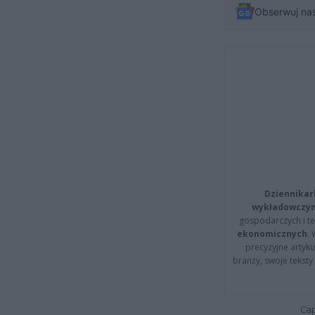
Obserwuj na
Dziennikar
wykładowczyn
gospodarczych i t
ekonomicznych
.
precyzyjne artyku
branży, swoje tekst
Cap