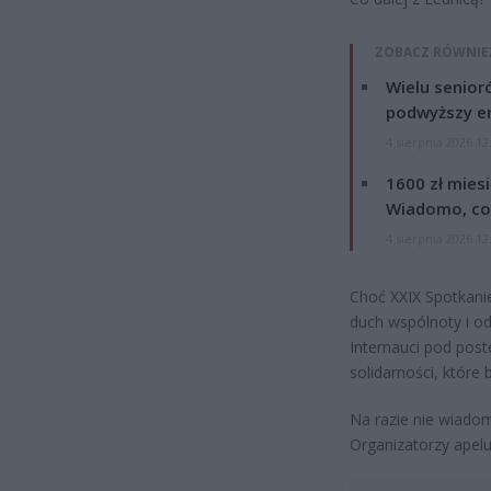
ZOBACZ RÓWNIE
Wielu senior
podwyższy e
4 sierpnia 2026 12
1600 zł mies
Wiadomo, co
4 sierpnia 2026 12
Choć XXIX Spotkani
duch wspólnoty i od
Internauci pod pos
solidarności, które
Na razie nie wiado
Organizatorzy apelu