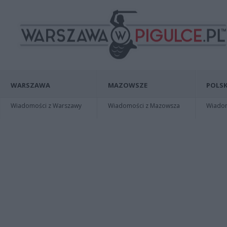
WARSZAWA
MAZOWSZE
POLSK
Wiadomości z Warszawy
Wiadomości z Mazowsza
Wiadomo