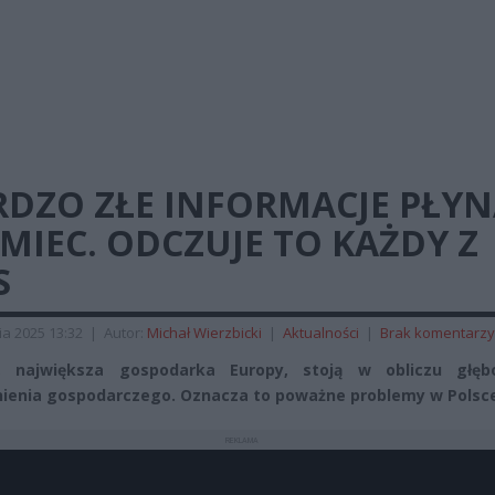
RDZO ZŁE INFORMACJE PŁYN
MIEC. ODCZUJE TO KAŻDY Z
S
ia 2025 13:32
|
Autor:
Michał Wierzbicki
|
Aktualności
|
Brak komentarzy
, największa gospodarka Europy, stoją w obliczu głęb
ienia gospodarczego. Oznacza to poważne problemy w Polsc
REKLAMA