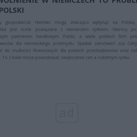
POLSKI
y gospodarcze Niemiec mogą znacząco wpłynąć na Polskę, 
rka jest ściśle powiązana z niemieckim rynkiem. Niemcy poz
szym partnerem handlowym Polski, a wiele polskich firm peł
awców dla niemieckiego przemysłu. Spadek zamówień zza Odr
ć do trudności finansowych dla polskich przedsiębiorstw oraz osł
. To z kolei może powodować zwiększenie cen a rodzimym rynku.
ad