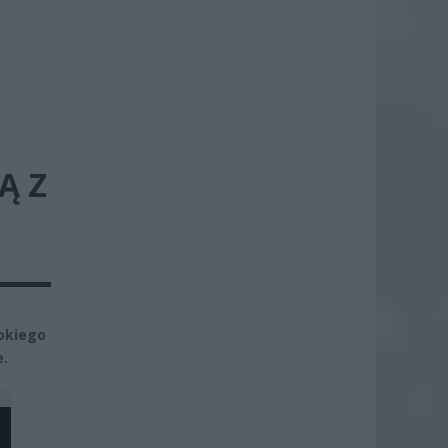
Ą Z
okiego
e.