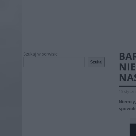
BA
Szukaj w serwisie
Szukaj
NIE
NA
15 styczn
Niemcy
spowoln