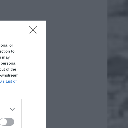
sonal or
ection to
ou may
 personal
out of the
 downstream
B’s List of
ż.