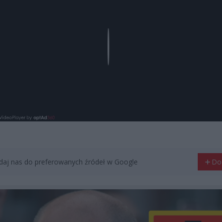
Play
aj nas do preferowanych źródeł w Google
Do