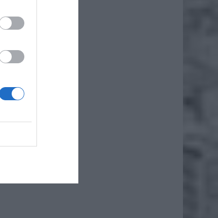
a się z
alnych.
 trudną
. Na te