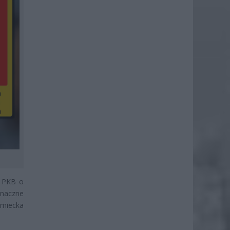
ę PKB o
naczne
miecka