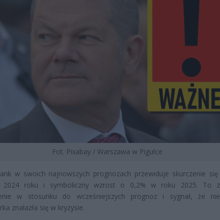
Fot. Pixabay / Warszawa w Pigułce
ank w swoich najnowszych prognozach przewiduje skurczenie si
2024 roku i symboliczny wzrost o 0,2% w roku 2025. To z
enie w stosunku do wcześniejszych prognoz i sygnał, że nie
ka znalazła się w kryzysie.