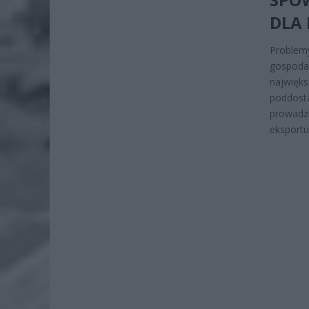
DLA 
Problem
gospoda
najwięk
poddost
prowadzi
eksportu