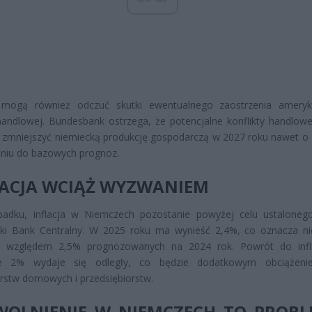
mogą również odczuć skutki ewentualnego zaostrzenia ameryk
 handlowej. Bundesbank ostrzega, że potencjalne konflikty handlow
 zmniejszyć niemiecką produkcję gospodarczą w 2027 roku nawet o
niu do bazowych prognoz.
LACJA WCIĄŻ WYZWANIEM
adku, inflacja w Niemczech pozostanie powyżej celu ustaloneg
ski Bank Centralny. W 2025 roku ma wynieść 2,4%, co oznacza ni
 względem 2,5% prognozowanych na 2024 rok. Powrót do infla
e 2% wydaje się odległy, co będzie dodatkowym obciążeni
stw domowych i przedsiębiorstw.
WOLNIENIE W NIEMCZECH TO PROB