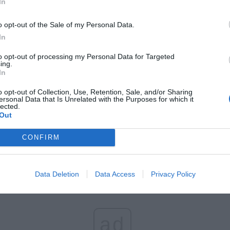
In
et 3600 zł miesięcznie zamiast 800+. Nowa propozycja dla
ziców dzieci do 3. roku życia
o opt-out of the Sale of my Personal Data.
erpnia 2026 19:29
In
to opt-out of processing my Personal Data for Targeted
MIECKA GOSPODARKA POD PRESJĄ
ing.
In
Joachima Nagela, prezesa Bundesbanku, niemiecka gospodarka zmag
o opt-out of Collection, Use, Retention, Sale, and/or Sharing
cją uporczywych trudności gospodarczych i problemów struktur
ersonal Data that Is Unrelated with the Purposes for which it
lected.
 motoryzacyjny, będący filarem niemieckiego eksportu, przechodzi
Out
rmację, a dodatkowo wyzwania stawia transformacja energetyczna
 nakłada się niepewność polityczna związana z lutowymi wyborami.
CONFIRM
Data Deletion
Data Access
Privacy Policy
ad