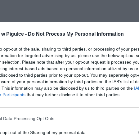
w Pigułce -
Do Not Process My Personal Information
ad
to opt-out of the sale, sharing to third parties, or processing of your per
formation for targeted advertising by us, please use the below opt-out s
r selection. Please note that after your opt-out request is processed y
eing interest-based ads based on personal information utilized by us or
disclosed to third parties prior to your opt-out. You may separately opt-
losure of your personal information by third parties on the IAB’s list of
. This information may also be disclosed by us to third parties on the
IA
Participants
that may further disclose it to other third parties.
CZ RÓWNIEŻ:
letni obywatel Ukrainy zaatakował zakonnicę i zerwał jej krzy
l Data Processing Opt Outs
az nastąpił zwrot w sprawie
erpnia 2026 15:40
o opt-out of the Sharing of my personal data.