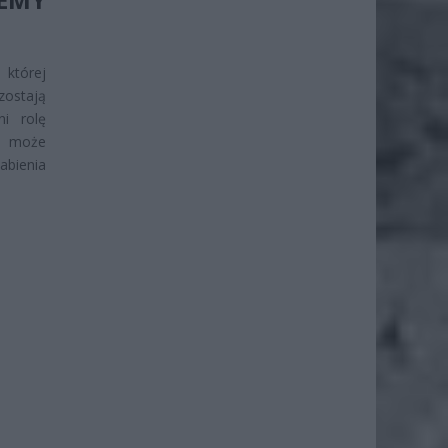
której
ostają
ni rolę
y może
abienia