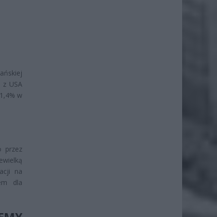
ańskiej
e z USA
 1,4% w
o przez
ewielką
cji na
em dla
LEMY