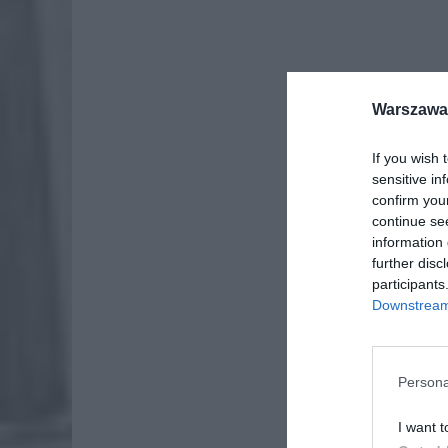
Warszawa 
If you wish 
sensitive in
confirm you
continue se
information 
further disc
participants
Downstream 
ZOBA
26-
Persona
Ter
8 si
I want t