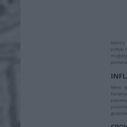
Niemcy 
polityki
mogłyby
porówna
INF
Mimo sp
Europej
poprawę
poziomi
gospodar
SPO