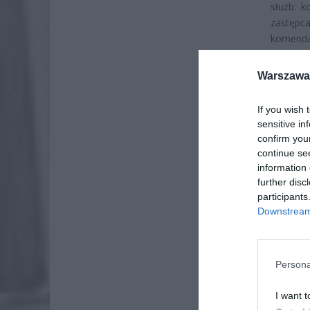
służb: 
zastępc
komenda
Wydział
są takż
Warszawa 
odpowied
If you wish 
sensitive in
confirm you
continue se
information 
further disc
participants
Downstream 
Persona
I want t