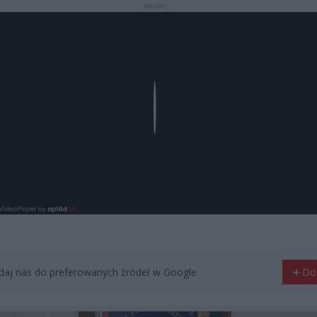
REKLAMA
Play
aj nas do preferowanych źródeł w Google
Do