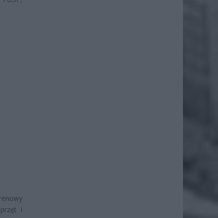
erenowy
przęt i