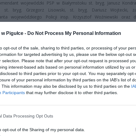
komendant wojewódzki PSP w Białymstoku st. bryg. Janusz Kondra
a st. bryg. Grzegorz Lisowski, st. bryg. Dariusz Wojtecki, z
nta wojewódzkiego Policji insp. Krzysztof Woźniewski oraz d
u Bezpieczeństwa i Zarządzania Kryzysowego PUW Tomasz Maksim.
e przedstawiciele wojska z 12. Szczecińskiej Dywizji Zmechaniz
w Pigułce -
Do Not Process My Personal Information
zialni za Zgrupowanie Zadaniowe Podlasie.
to opt-out of the sale, sharing to third parties, or processing of your per
formation for targeted advertising by us, please use the below opt-out s
r selection. Please note that after your opt-out request is processed y
eing interest-based ads based on personal information utilized by us or
disclosed to third parties prior to your opt-out. You may separately opt-
losure of your personal information by third parties on the IAB’s list of
. This information may also be disclosed by us to third parties on the
IA
ad
Participants
that may further disclose it to other third parties.
l Data Processing Opt Outs
o opt-out of the Sharing of my personal data.