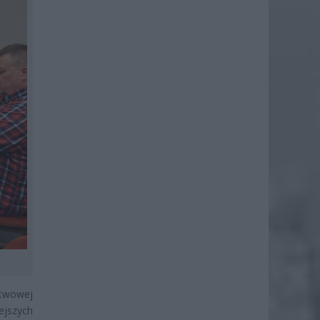
twowej
ejszych