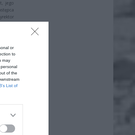
t, jego
astępca
yrektor
 Obecni
owanej,
sonal or
ection to
ou may
 personal
out of the
 downstream
B’s List of