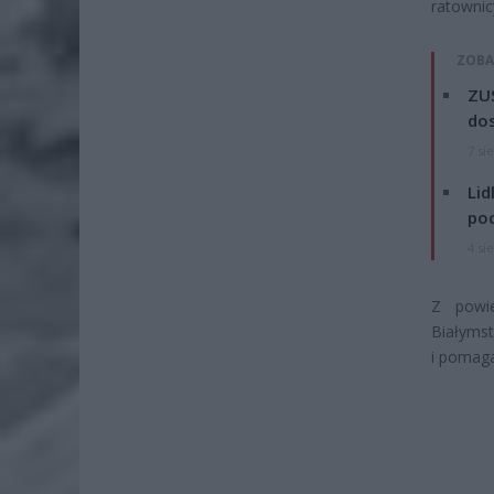
ratownic
ZOBA
ZUS
dos
7 si
Lid
po
4 si
Z powi
Białymst
i pomag