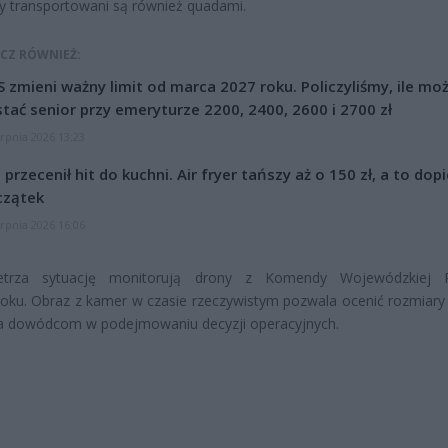
y transportowani są również quadami.
CZ RÓWNIEŻ:
 zmieni ważny limit od marca 2027 roku. Policzyliśmy, ile mo
tać senior przy emeryturze 2200, 2400, 2600 i 2700 zł
erpnia 2026 13:23
l przecenił hit do kuchni. Air fryer tańszy aż o 150 zł, a to dop
czątek
erpnia 2026 16:06
etrza sytuację monitorują drony z Komendy Wojewódzkiej
oku. Obraz z kamer w czasie rzeczywistym pozwala ocenić rozmiary
a dowódcom w podejmowaniu decyzji operacyjnych.