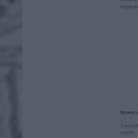
wspieran
Nowocze
Z powodu
SHERP, 