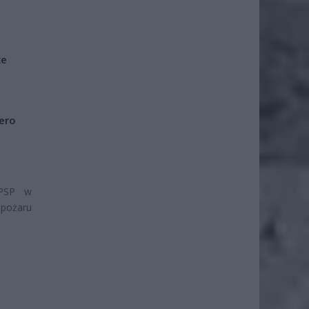
że
iero
 PSP w
 pożaru