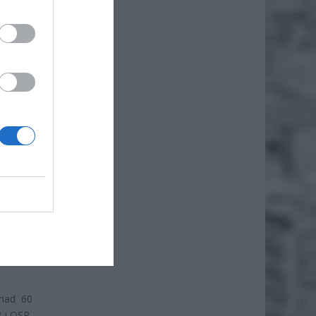
eużytki,
bszarów
trudnia
nad 60
 i OSP,