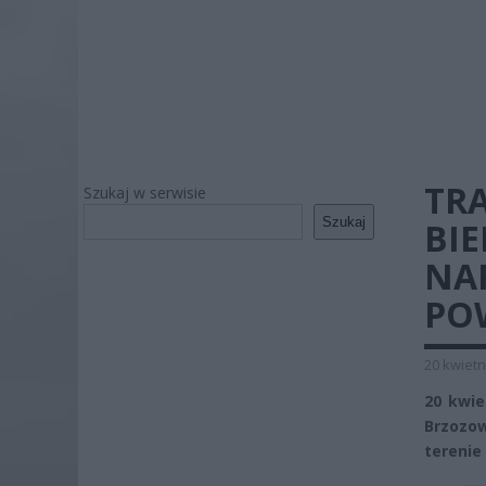
TR
Szukaj w serwisie
Szukaj
BI
NA
PO
20 kwietn
20 kwie
Brzozo
terenie