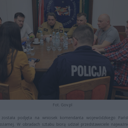
Fot. Gov.pl
 została podjęta na wniosek komendanta wojewódzkiego Pańs
ożarnej. W obradach sztabu biorą udział przedstawiciele najważni