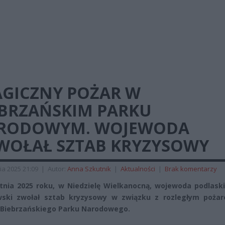
AGICZNY POŻAR W
EBRZAŃSKIM PARKU
RODOWYM. WOJEWODA
WOŁAŁ SZTAB KRYZYSOWY
ia 2025 21:09
|
Autor:
Anna Szkutnik
|
Aktualności
|
Brak komentarzy
tnia 2025 roku, w Niedzielę Wielkanocną, wojewoda podlaski
wski zwołał sztab kryzysowy w związku z rozległym poża
 Biebrzańskiego Parku Narodowego.