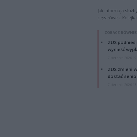
Jak informują służb
ciężarówek. Kolejka
ZOBACZ RÓWNIE
ZUS podniesie
wynieść wypł
7 sierpnia 2026 19
ZUS zmieni w
dostać senio
7 sierpnia 2026 13