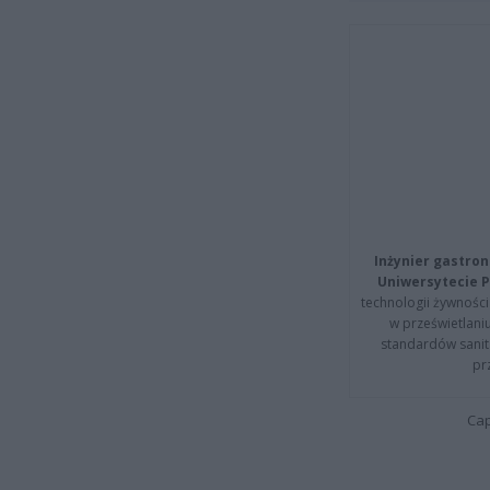
Inżynier gastron
Uniwersytecie P
technologii żywności 
w prześwietlani
standardów sanita
pr
Cap