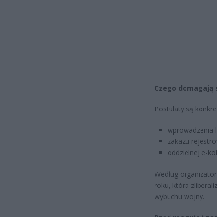
Czego domagają s
Postulaty są konkre
wprowadzenia li
zakazu rejestro
oddzielnej e-ko
Według organizatoró
roku, która zlibera
wybuchu wojny.