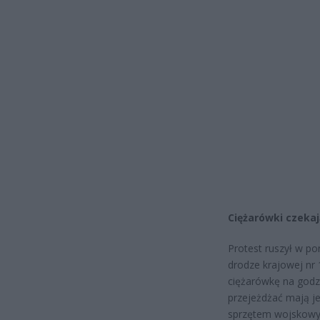
Ciężarówki czeka
Protest ruszył w po
drodze krajowej nr 
ciężarówkę na godzi
przejeżdżać mają j
sprzętem wojskow