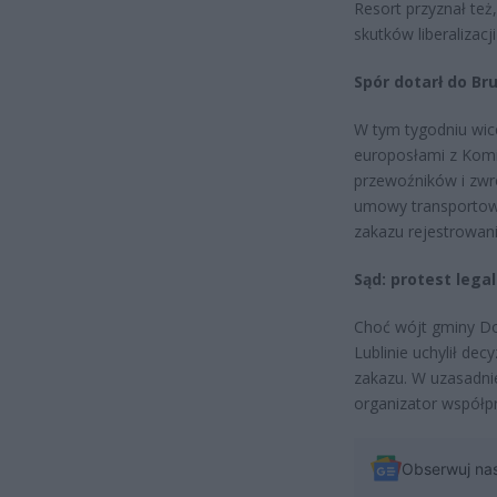
Resort przyznał te
skutków liberalizacj
Spór dotarł do Bru
W tym tygodniu wice
europosłami z Komi
przewoźników i zwró
umowy transportowe
zakazu rejestrowani
Sąd: protest lega
Choć wójt gminy D
Lublinie uchylił de
zakazu. W uzasadni
organizator współpr
Obserwuj na