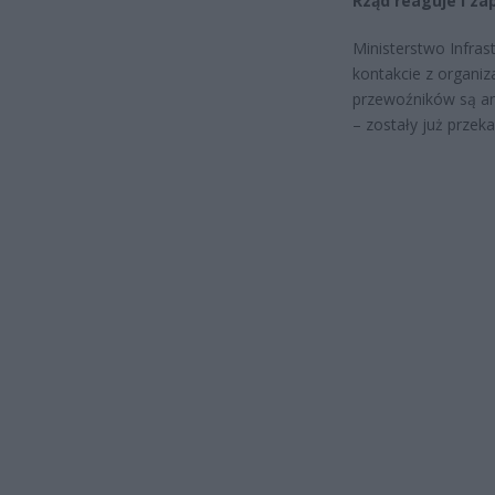
Rząd reaguje i z
Ministerstwo Infras
kontakcie z organiz
przewoźników są ana
– zostały już przek