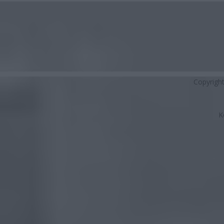
Copyrigh
K