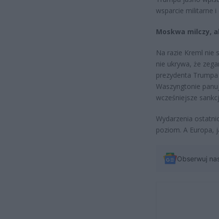
wsparcie militarne i
Moskwa milczy, a
Na razie Kreml nie
nie ukrywa, że zeg
prezydenta Trumpa
Waszyngtonie panuj
wcześniejsze sankcj
Wydarzenia ostatnic
poziom. A Europa, j
Obserwuj na