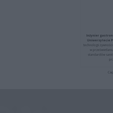
Inżynier gastron
Uniwersytecie P
technologii żywności 
w prześwietlani
standardów sanita
pr
Cap