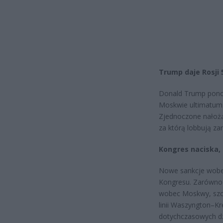
Trump daje Rosji 
Donald Trump ponow
Moskwie ultimatum: 
Zjednoczone nałożą 
za którą lobbują za
Kongres naciska
Nowe sankcje wobec
Kongresu. Zarówno 
wobec Moskwy, szcz
linii Waszyngton–Kr
dotychczasowych dz