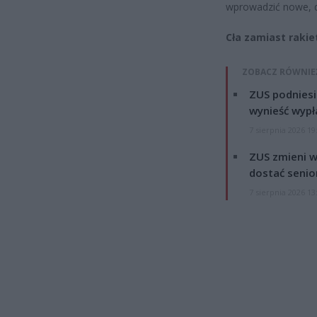
wprowadzić nowe, d
Cła zamiast rakie
ZOBACZ RÓWNIE
ZUS podniesie
wynieść wypł
7 sierpnia 2026 19
ZUS zmieni w
dostać senio
7 sierpnia 2026 13