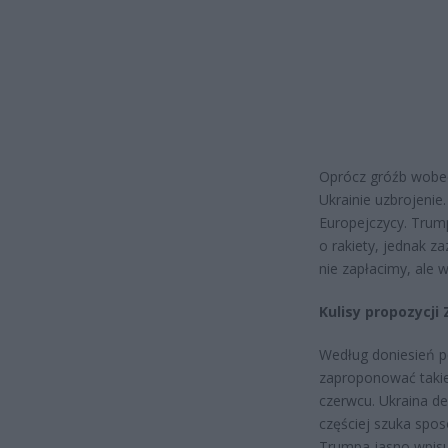
Oprócz gróźb wobec 
Ukrainie uzbrojenie
Europejczycy. Trump
o rakiety, jednak za
nie zapłacimy, ale 
Kulisy propozycji
Według doniesień p
zaproponować taki
czerwcu. Ukraina d
częściej szuka spos
Trumpa jasno wpisuj