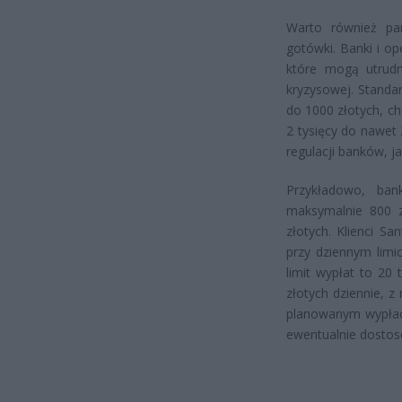
Warto również pam
gotówki. Banki i o
które mogą utrudn
kryzysowej. Standa
do 1000 złotych, ch
2 tysięcy do nawet
regulacji banków, 
Przykładowo, ban
maksymalnie 800 z
złotych. Klienci S
przy dziennym limi
limit wypłat to 20 
złotych dziennie, z
planowanym wypłac
ewentualnie dostos