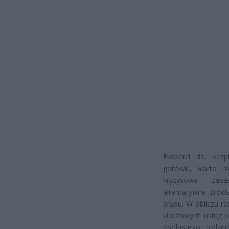
Eksperci ds. bez
gotówki, warto r
kryzysowe – zapas
alternatywne źródł
prądu. W obliczu r
kluczowych usług p
osobistego i rodzin