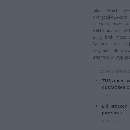
Jakub Wiech, ek
energetyka24.com, 
sklepach pozosta
elektronicznych. W
a jej brak może s
Sytuacja staje się
przypadku długotr
uniemożliwi wypłatę
ZOBACZ RÓWNIE
ZUS zmieni w
dostać senio
7 sierpnia 2026 13
Lidl przeceni
początek
4 sierpnia 2026 16