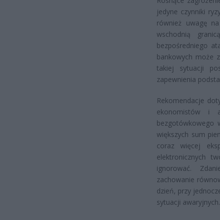
Rosnące zagrożenie
jedyne czynniki ry
również uwagę na 
wschodnią granic
bezpośredniego at
bankowych może zo
takiej sytuacji p
zapewnienia podst
Rekomendacje doty
ekonomistów i a
bezgotówkowego w
większych sum pien
coraz więcej eks
elektronicznych 
ignorować. Zdan
zachowanie równowa
dzień, przy jednoc
sytuacji awaryjnych.