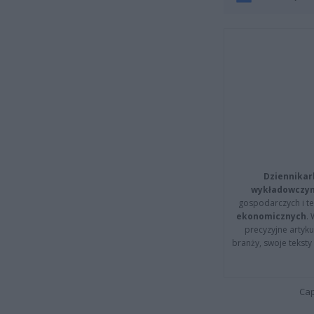
Dziennikar
wykładowczyn
gospodarczych i t
ekonomicznych
.
precyzyjne artyku
branży, swoje tekst
Cap