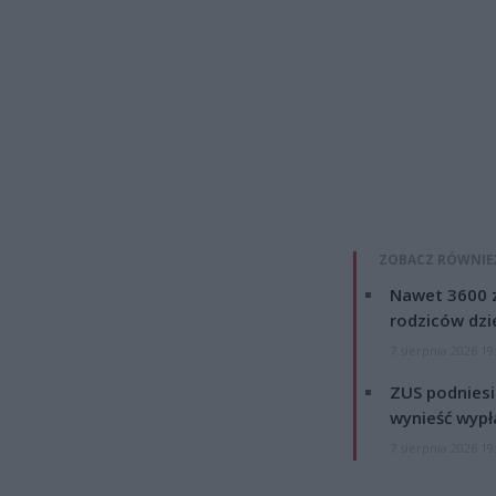
ZOBACZ RÓWNIE
Nawet 3600 z
rodziców dzie
7 sierpnia 2026 19
ZUS podniesie
wynieść wypł
7 sierpnia 2026 19