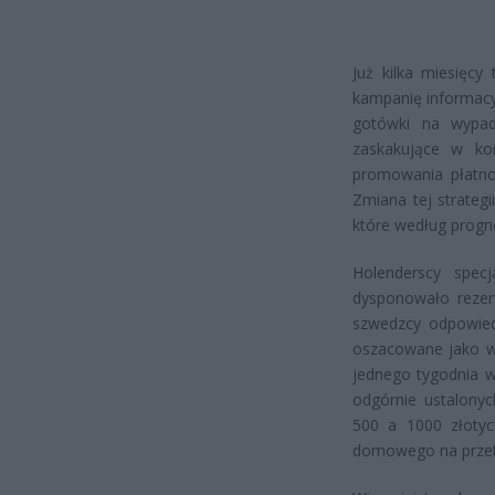
Już kilka miesięcy
kampanię informacy
gotówki na wypade
zaskakujące w kon
promowania płatnoś
Zmiana tej strateg
które według progn
Holenderscy spec
dysponowało rezer
szwedzcy odpowied
oszacowane jako w
jednego tygodnia w
odgórnie ustalonyc
500 a 1000 złotyc
domowego na przetr