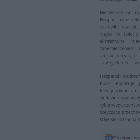
Niezależnie od r
Hiszpanii oraz re
całkowite uzależn
ryzyka. W świecie
ekstremalne zj
zabezpieczeniem n
częściej decydują 
istotny element sze
Hiszpański blackou
Polski. Pokazuje,
funkcjonowanie, i 
niedawno wydawały
cyberbezpieczeńst
dotycząca przechow
staje się rozsądną 
Obserwuj na