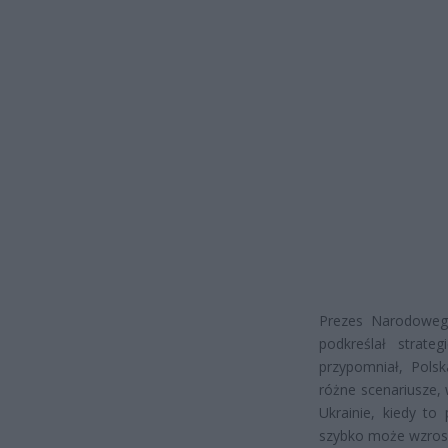
Prezes Narodowego
podkreślał strate
przypomniał, Pols
różne scenariusze,
Ukrainie, kiedy to
szybko może wzrosn