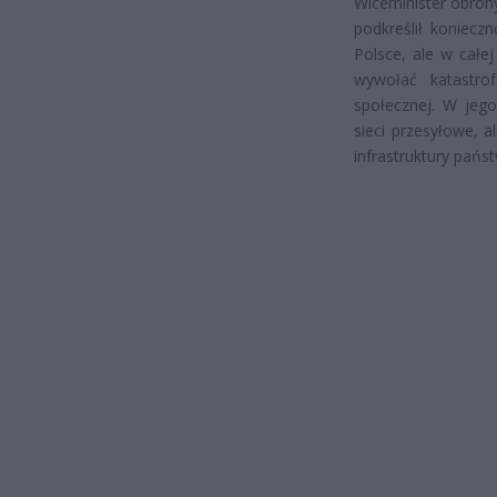
Wiceminister obron
podkreślił koniecz
Polsce, ale w całe
wywołać katastro
społecznej. W jego
sieci przesyłowe, 
infrastruktury pańs