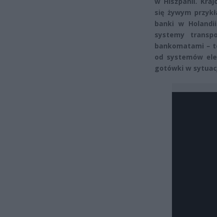
w Hiszpanii. Kraj
się żywym przykł
banki w Holandii
systemy transpo
bankomatami – te
od systemów elek
gotówki w sytuacj