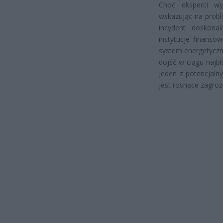
Choć eksperci wyk
wskazując na proble
incydent doskonal
instytucje finansow
system energetyczny
dojść w ciągu najbl
jeden z potencjaln
jest rosnące zagroż