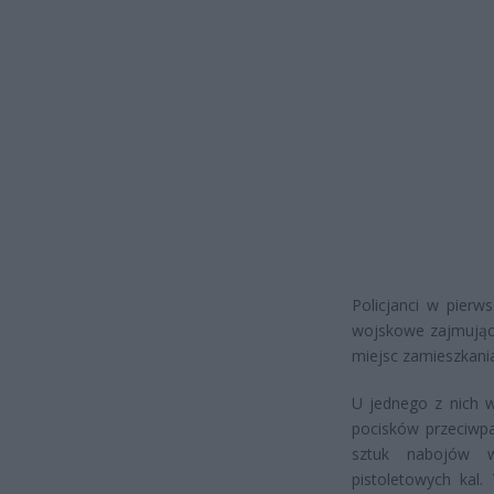
Policjanci w pierw
wojskowe zajmujące
miejsc zamieszkani
U jednego z nich w
pocisków przeciwpa
sztuk nabojów w
pistoletowych kal