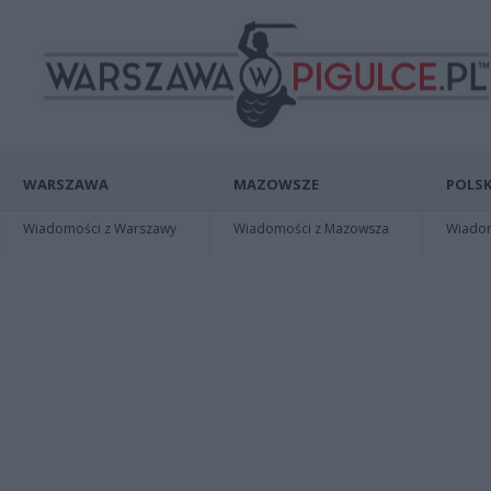
WARSZAWA
MAZOWSZE
POLSK
Wiadomości z Warszawy
Wiadomości z Mazowsza
Wiadomo