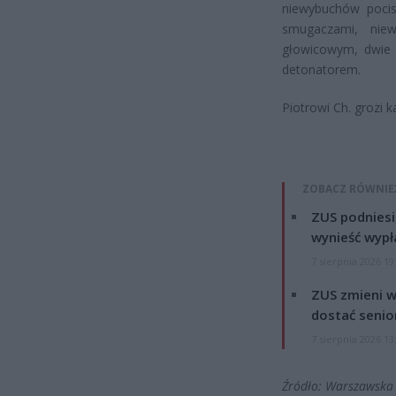
niewybuchów pocis
smugaczami, nie
głowicowym, dwie 
detonatorem.
Piotrowi Ch. grozi 
ZOBACZ RÓWNIE
ZUS podniesie
wynieść wypł
7 sierpnia 2026 19
ZUS zmieni w
dostać senio
7 sierpnia 2026 13
Źródło: Warszawska 