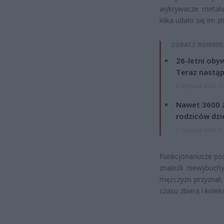
wykrywacze metalu,
kilka udało się im z
ZOBACZ RÓWNIE
26-letni obyw
Teraz nastąp
8 sierpnia 2026 15
Nawet 3600 z
rodziców dzie
7 sierpnia 2026 19
Funkcjonariusze po
znaleźli niewybuc
mężczyzn przyznał,
czasu zbiera i kole