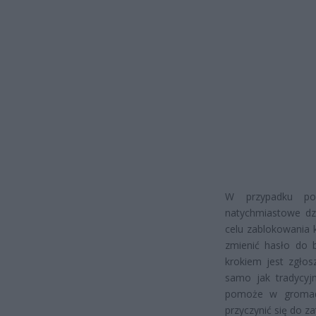
W przypadku pod
natychmiastowe dz
celu zablokowania 
zmienić hasło do 
krokiem jest zgłos
samo jak tradycyj
pomoże w gromadze
przyczynić się do z