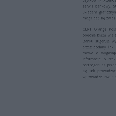
użytkownik przenos
serwis bankowy. S
układem graficznym
mogą dać się zwieś
CERT Orange Polsk
obecnie krążą w sie
Banku sugeruje wyg
przez podany link.
mowa o wygasające
informacje o rze
ostrzegani są prze
się link prowadzą
wprowadzić swoje 