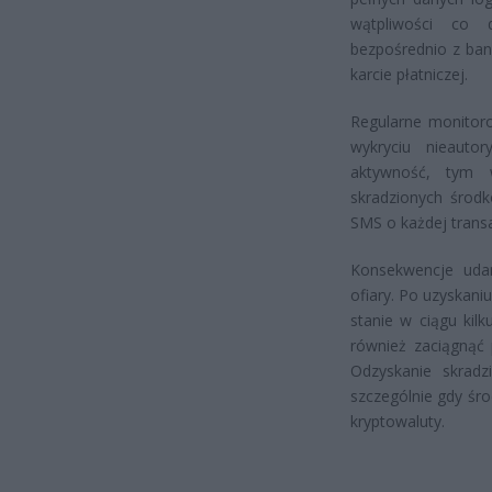
wątpliwości co 
bezpośrednio z bank
karcie płatniczej.
Regularne monitoro
wykryciu nieauto
aktywność, tym w
skradzionych środ
SMS o każdej trans
Konsekwencje uda
ofiary. Po uzyskan
stanie w ciągu kil
również zaciągnąć 
Odzyskanie skradz
szczególnie gdy śr
kryptowaluty.