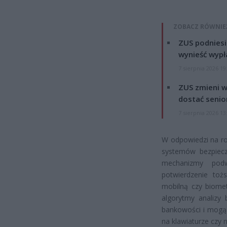
ZOBACZ RÓWNIE
ZUS podniesie
wynieść wypł
7 sierpnia 2026 19
ZUS zmieni w
dostać senio
7 sierpnia 2026 13
W odpowiedzi na ro
systemów bezpiecz
mechanizmy podw
potwierdzenie to
mobilną czy biomet
algorytmy analizy 
bankowości i mogą 
na klawiaturze czy 