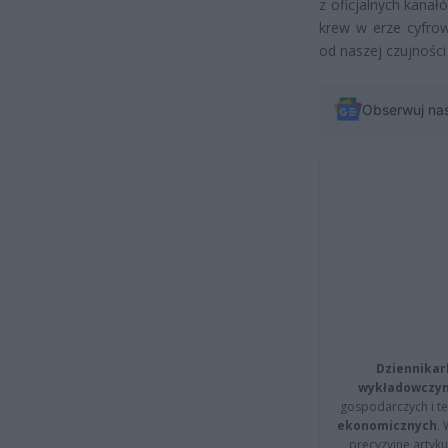
z oficjalnych kana
krew w erze cyfrow
od naszej czujności
Obserwuj na
Dziennikar
wykładowczyn
gospodarczych i t
ekonomicznych
.
precyzyjne artyku