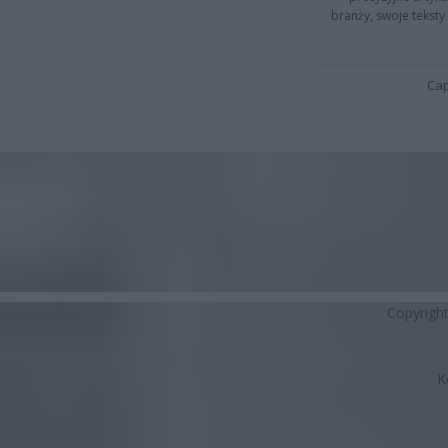
branży, swoje tekst
Cap
Copyrigh
K