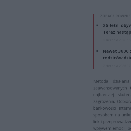
ZOBACZ RÓWNIE
26-letni obyw
Teraz nastąp
8 sierpnia 2026 15
Nawet 3600 z
rodziców dzie
7 sierpnia 2026 19
Metoda działani
zaawansowanych te
najbardziej skute
zagrożenia. Odbio
bankowości intern
sposobem na unikni
link i przeprowadze
wpływem emocji, be