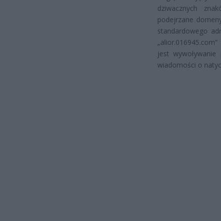
dziwacznych znak
podejrzane domeny
standardowego adre
„alior.016945.com”
jest wywoływanie 
wiadomości o naty