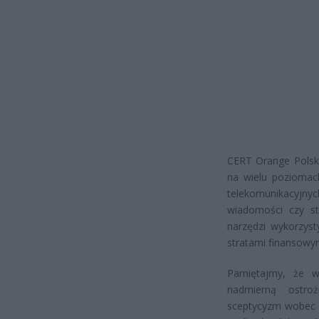
CERT Orange Polsk
na wielu poziomac
telekomunikacyjn
wiadomości czy st
narzędzi wykorzys
stratami finansowy
Pamiętajmy, że w 
nadmierną ostro
sceptycyzm wobec n