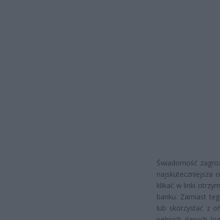
Świadomość zagroż
najskuteczniejsza o
klikać w linki otr
banku. Zamiast teg
lub skorzystać z of
pełnych danych lo