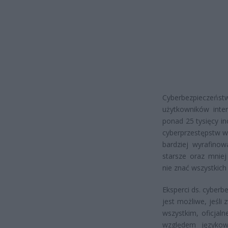
Cyberbezpieczeńs
użytkowników inte
ponad 25 tysięcy i
cyberprzestępstw w 
bardziej wyrafinow
starsze oraz mniej
nie znać wszystkich
Eksperci ds. cyber
jest możliwe, jeśl
wszystkim, oficja
względem językow