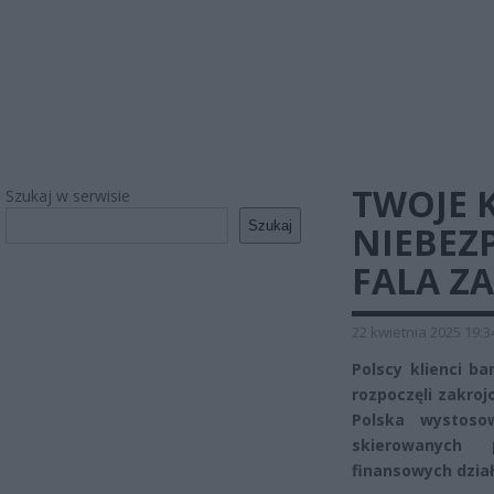
TWOJE 
Szukaj w serwisie
Szukaj
NIEBEZ
FALA Z
22 kwietnia 2025 19:3
Polscy klienci b
rozpoczęli zakro
Polska wystoso
skierowanych 
finansowych dzia