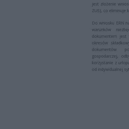
jest złożenie wnio
ZUS), co eliminuje 
Do wniosku ERN nal
warunków niezbę
dokumentem jest f
okresów składkowy
dokumentów potw
gospodarczej, odb
korzystanie z urlo
od indywidualnej sy