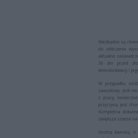
Niezbędne są równi
do obliczenia wys
aktualne zaświadcze
30 dni przed zł
wnioskodawcy i je
W przypadku osób
zawodowy. Jeśli ni
z pracy, konieczne
przyczyną jest ch
Kompletna dokumen
zwiększa szanse na
Istotną kwestią, o