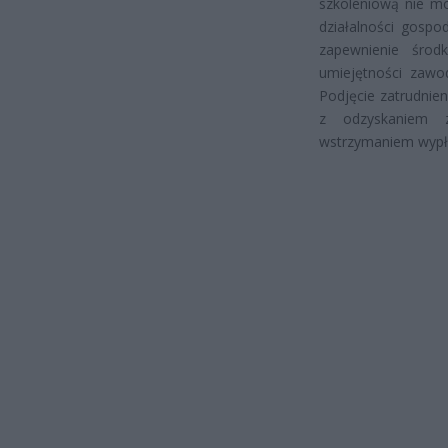
szkoleniową nie m
działalności gospo
zapewnienie śro
umiejętności zawo
Podjęcie zatrudnie
z odzyskaniem z
wstrzymaniem wypła