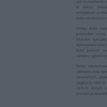
jest to możliwość z
W obliczu zmieni
umiejętność przekw
renta szkoleniowa 
Osoby, które rozw
przemyśleć swoją
lekarzem specjali
wykonywania pracy
który pomoże okre
zarówno ograniczeni
Renta szkoleniow
zabezpieczenia spo
zdrowotnych, adapt
sięgającej 1409,18
1878,91 złotych,
procesie przekwali