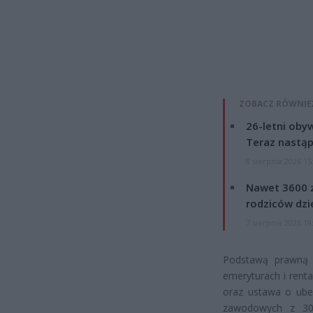
ZOBACZ RÓWNIE
26-letni obyw
Teraz nastąp
8 sierpnia 2026 15
Nawet 3600 z
rodziców dzie
7 sierpnia 2026 19
Podstawą prawną 
emeryturach i rent
oraz ustawa o ube
zawodowych z 30 