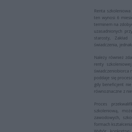
Renta szkoleniowa 
ten wynosi 6 mies
terminem na zdobyc
uzasadnionych prz
starosty, Zakład
świadczenia, jednak
Należy również zda
renty szkoleniowe
świadczeniobiorca 
poddaje się proces
gdy beneficjent ni
równoznaczne z nie
Proces przekwali
szkoleniową, moż
zawodowych, szkol
formach kształceni
Wybór konkretnej