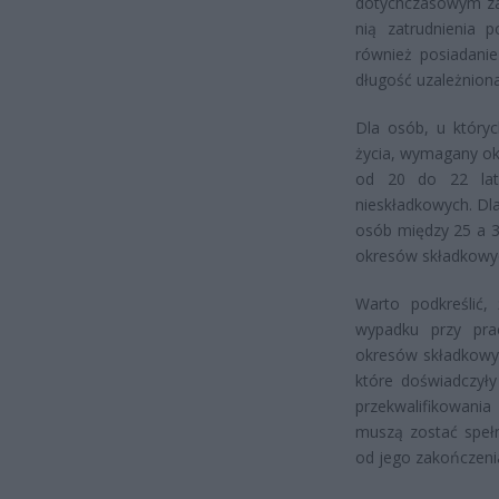
dotychczasowym zaw
nią zatrudnienia 
również posiadani
długość uzależniona
Dla osób, u który
życia, wymagany ok
od 20 do 22 lat,
nieskładkowych. Dl
osób między 25 a 30 
okresów składkowyc
Warto podkreślić,
wypadku przy pra
okresów składkowyc
które doświadczył
przekwalifikowani
muszą zostać spełn
od jego zakończeni