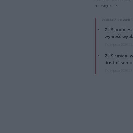
miesięcznie.
ZOBACZ RÓWNIE
ZUS podniesie
wynieść wypł
7 sierpnia 2026 19
ZUS zmieni w
dostać senio
7 sierpnia 2026 13