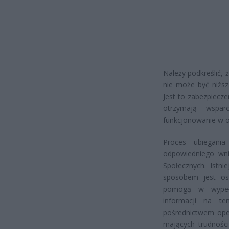
Należy podkreślić, 
nie może być niższa
Jest to zabezpiecze
otrzymają wspa
funkcjonowanie w o
Proces ubiegani
odpowiedniego wni
Społecznych. Istni
sposobem jest os
pomogą w wypełn
informacji na te
pośrednictwem ope
mających trudnośc