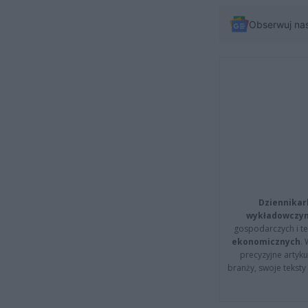
Obserwuj na
Dziennikar
wykładowczyn
gospodarczych i t
ekonomicznych
.
precyzyjne artyku
branży, swoje tekst